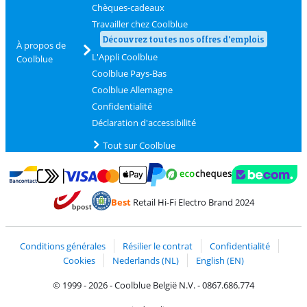
Chèques-cadeaux
Travailler chez Coolblue
Découvrez toutes nos offres d'emplois
À propos de
L'Appli Coolblue
Coolblue
Coolblue Pays-Bas
Coolblue Allemagne
Confidentialité
Déclaration d'accessibilité
Tout sur Coolblue
Payer avec MasterCard et Visa via ClickToPay
Payer avec des écochèques
Payer avec Bancontact
Payer avec ApplePay
Webshop Trustmark 
Payer avec PayPal
Best
Retail Hi-Fi Electro Brand 2024
Trustprofile de Coolblue
Expédition et livraison avec bPost
Conditions générales
Résilier le contrat
Confidentialité
Cookies
Nederlands (NL)
English (EN)
© 1999 - 2026 - Coolblue België N.V. - 0867.686.774