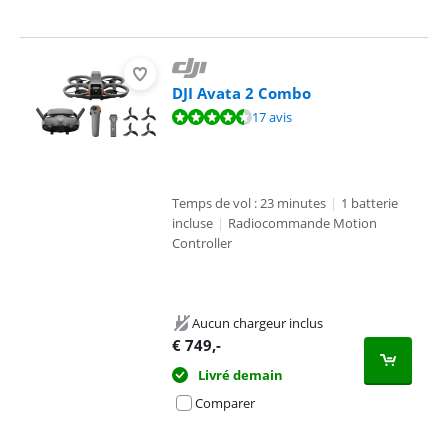
DJI Avata 2 Combo
La note est de 8,9 sur 10, basée sur 17 avis.
17 avis
Temps de vol : 23 minutes
|
1 batterie
incluse
|
Radiocommande Motion
Controller
Aucun chargeur inclus
€
749
,-
Livré demain
Comparer