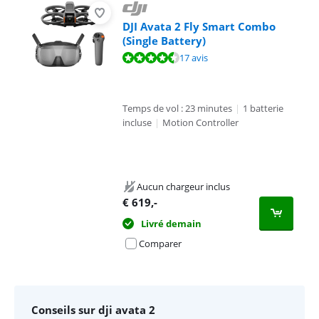
DJI Avata 2 Fly Smart Combo
(Single Battery)
La note est de 8,9 sur 10, basée sur 17 avis.
17 avis
Temps de vol : 23 minutes
|
1 batterie
incluse
|
Motion Controller
Aucun chargeur inclus
€
619
,-
Livré demain
Comparer
Conseils sur dji avata 2