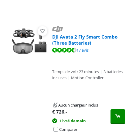
DJI Avata 2 Fly Smart Combo
(Three Batteries)
La note est de 8,9 sur 10, basée sur 17 avis.
17 avis
Temps de vol : 23 minutes
|
3 batteries
incluses
|
Motion Controller
Aucun chargeur inclus
€
726
,-
Livré demain
Comparer