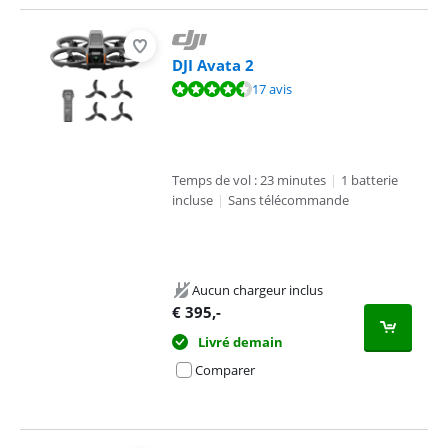
DJI Avata 2
La note est de 8,9 sur 10, basée sur 17 avis.
17 avis
Temps de vol : 23 minutes
|
1 batterie
incluse
|
Sans télécommande
Aucun chargeur inclus
€
395
,-
Livré demain
Comparer