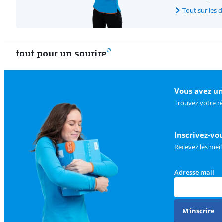
Tout sur les 
tout pour un sourire
Vous avez un
Trouvez votre r
Inscrivez-vo
Recevez les meil
Adresse mail
M'inscrire