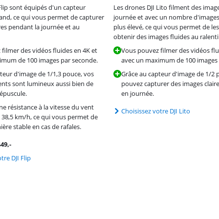
Flip sont équipés d'un capteur
Les drones DJI Lito filment des imag
and, ce qui vous permet de capturer
journée et avec un nombre d'image
res pendant la journée et au
plus élevé, ce qui vous permet de les
obtenir des images fluides au ralenti
filmer des vidéos fluides en 4K et
Vous pouvez filmer des vidéos flu
imum de 100 images par seconde.
avec un maximum de 100 images 
teur d'image de 1/1,3 pouce, vos
Grâce au capteur d'image de 1/2 
nts sont lumineux aussi bien de
pouvez capturer des images clai
répuscule.
en journée.
e résistance à la vitesse du vent
Choisissez votre DJI Lito
38,5 km/h, ce qui vous permet de
ère stable en cas de rafales.
449
,-
tre DJI Flip