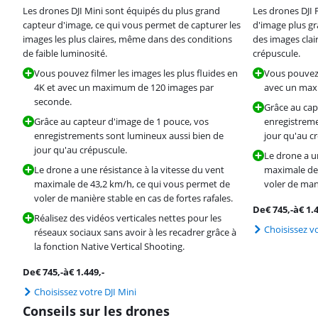
Les drones DJI Mini sont équipés du plus grand
Les drones DJI 
capteur d'image, ce qui vous permet de capturer les
d'image plus gr
images les plus claires, même dans des conditions
des images clai
de faible luminosité.
crépuscule.
Vous pouvez filmer les images les plus fluides en
Vous pouvez 
4K et avec un maximum de 120 images par
avec un max
seconde.
Grâce au cap
Grâce au capteur d'image de 1 pouce, vos
enregistreme
enregistrements sont lumineux aussi bien de
jour qu'au c
jour qu'au crépuscule.
Le drone a un
Le drone a une résistance à la vitesse du vent
maximale de 
maximale de 43,2 km/h, ce qui vous permet de
voler de mani
voler de manière stable en cas de fortes rafales.
De
€
745
,-
à
€
1.
Réalisez des vidéos verticales nettes pour les
Choisissez vo
réseaux sociaux sans avoir à les recadrer grâce à
la fonction Native Vertical Shooting.
De
€
745
,-
à
€
1.449
,-
Choisissez votre DJI Mini
Conseils sur les drones