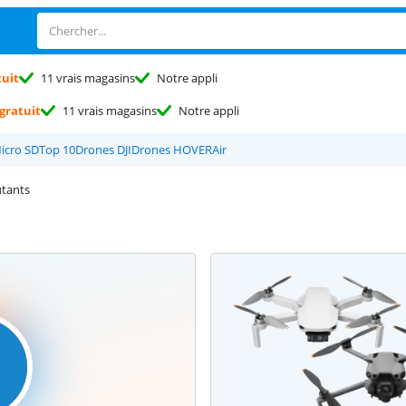
tuit
11 vrais magasins
Notre appli
gratuit
11 vrais magasins
Notre appli
icro SD
Top 10
Drones DJI
Drones HOVERAir
tants