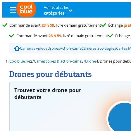
Voir toutes les
catégories
Commandé avant
23 h 59
, livré demain gratuitement
Échange
gra
Commandé avant
23 h 59
, livré demain gratuitement
Échange
Caméras vidéos
Drones
Action-cams
Caméras 360 degrés
Cartes M
Coolblue.be
Caméscopes & action-cams
Drone
Drones pour débu
Drones pour débutants
Trouvez votre drone pour
débutants