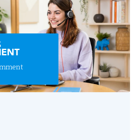
S
ENT
uemment