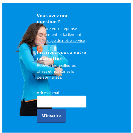
Vous avez une
question ?
Trouvez votre réponse
rapidement et facilement
sur
la page de notre service
client
.
Inscrivez-vous à notre
newsletter
Recevez les meilleures
offres et nos conseils
personnalisés.
Adresse mail
M'inscrire