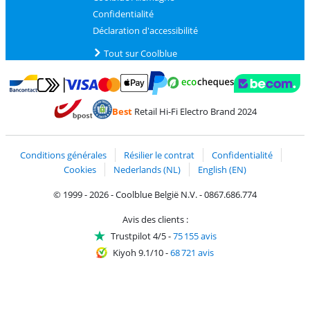
Confidentialité
Déclaration d'accessibilité
Tout sur Coolblue
Payer avec MasterCard et Visa via ClickToPay
Payer avec des écochèques
Payer avec Bancontact
Payer avec ApplePay
Webshop Trustmark 
Payer avec PayPal
Best
Retail Hi-Fi Electro Brand 2024
Trustprofile de Coolblue
Expédition et livraison avec bPost
Conditions générales
Résilier le contrat
Confidentialité
Cookies
Nederlands (NL)
English (EN)
© 1999 - 2026 - Coolblue België N.V. - 0867.686.774
Avis des clients :
Trustpilot 4/5
-
75 155 avis
Kiyoh 9.1/10
-
68 721 avis