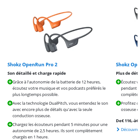
Shokz OpenRun Pro 2
Shokz Op
Son détaillé et charge rapide
Plus de dét
Grâce à l'autonomie de la batterie de 12 heures,
Écoutez v
écoutez votre musique et vos podcasts préférés le
pendant a
plus longtemps possible.
complète.
Avec la technologie DualPitch, vous entendez le son
Profitez d
avec encore plus de détails qu'avec la seule
osseuse d
conduction osseuse.
De
€
116
,-
à
€
Chargez les écouteurs pendant 5 minutes pour une
Découvrez
autonomie de 2,5 heures. Ils sont complètement
chargés en 1 heure.