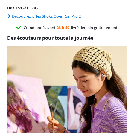
De
€
159
,-
à
€
170
,-
Découvrez ici les Shokz OpenRun Pro 2
Commandé avant
23 h 59
, livré demain gratuitement
Des écouteurs pour toute la journée