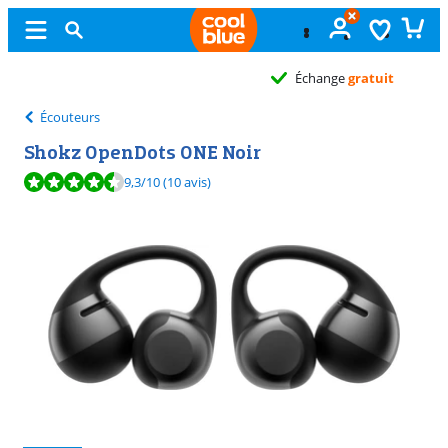
Échange
gratuit
Écouteurs
Shokz OpenDots ONE Noir
La note est de 9,3 sur 10, basée sur 10 avis.
9,3
/10
(10 avis)