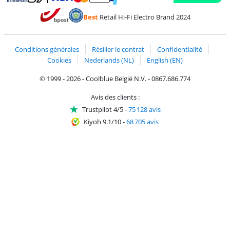
Payer avec MasterCard et Visa via ClickToPay
Payer avec des écochèques
Payer avec Bancontact
Payer avec ApplePay
Webshop Trustmark 
Payer avec PayPal
Best
Retail Hi-Fi Electro Brand 2024
Trustprofile de Coolblue
Expédition et livraison avec bPost
Conditions générales
Résilier le contrat
Confidentialité
Cookies
Nederlands (NL)
English (EN)
© 1999 - 2026 - Coolblue België N.V. - 0867.686.774
Avis des clients :
Trustpilot 4/5
-
75 128 avis
Kiyoh 9.1/10
-
68 705 avis