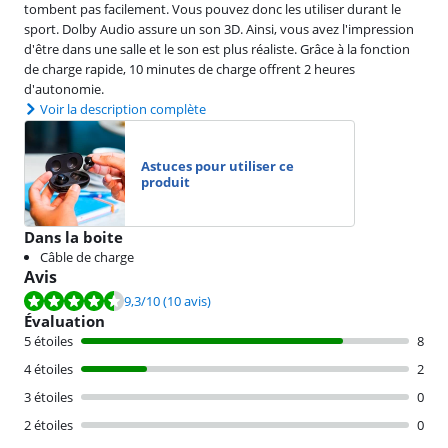
tombent pas facilement. Vous pouvez donc les utiliser durant le
sport. Dolby Audio assure un son 3D. Ainsi, vous avez l'impression
d'être dans une salle et le son est plus réaliste. Grâce à la fonction
de charge rapide, 10 minutes de charge offrent 2 heures
d'autonomie.
Voir la description complète
Astuces pour utiliser ce
produit
Dans la boite
Câble de charge
Avis
La note est de 9,3 sur 10, basée sur 10 avis.
9,3
/10
(10 avis)
Évaluation
5 étoiles
8
4 étoiles
2
3 étoiles
0
2 étoiles
0