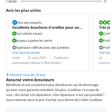
1 étoile
0
Avis les plus utiles
La note est 9
Nos avis experts
Excellents bouchons d'oreilles pour une
Très jo
utilisation toute la
Son stéréo vivant
Confo
Je peux à peine les sentir
Poids
Opération difficile avec des lunettes
Profo
Lire l'avis en entier
Lire l'avi
Évaluation par :
Date :
Traduction :
Évaluation pa
Date :
Traduction :
Linde
21 aout 2025
Traduction
Jur
automatique depuis le Néerlandais
automati
Montrer tous les 10 avis
Assurez votre écouteurs
Bénéficiez d'une couverture plus étendue en cas de dommage
qu'avec votre garantie standard. De plus, Coolblue s'occupe de
tout : de l'achat à la réparation. Une réparation n'est pas possible ?
Vous recevrez alors le prix d'achat sous forme de Crédit Coolblue.