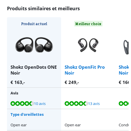
Produits similaires et meilleurs
Produit actuel
Meilleur choix
Shokz OpenDots ONE
Shokz OpenFit Pro
Shok
Noir
Noir
Noir
€
163
,-
€
249
,-
€
166
Avis
La note est de 9,3 sur 10, basée sur 10 avis.
La note est de 9,1 sur 10, basée sur 13 avis.
La note est de 9,0 sur 10, basée sur 80 avis.
La note est de 9,3 sur 10, basée sur 12 avis.
La note est de 9,7 sur 10, basée sur 9 avis.
10 avis
13 avis
Type d'oreillettes
Open ear
Open ear
Conduc