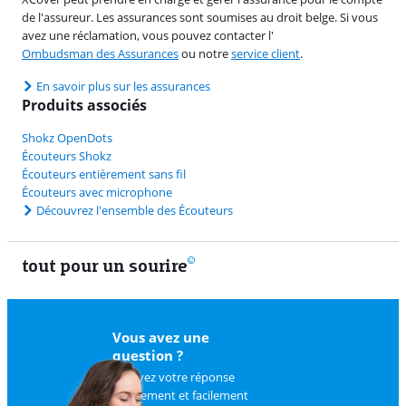
de l'assureur. Les assurances sont soumises au droit belge. Si vous
avez une réclamation, vous pouvez contacter l'
Ombudsman des Assurances
ou notre
service client
.
En savoir plus sur les assurances
Produits associés
Shokz OpenDots
Écouteurs Shokz
Écouteurs entièrement sans fil
Écouteurs avec microphone
Découvrez l'ensemble des Écouteurs
tout pour un sourire
11 vrais
Vous avez une
question ?
Trouvez votre réponse
rapidement et facilement