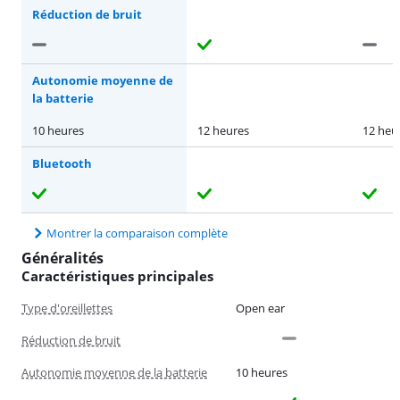
Réduction de bruit
Autonomie moyenne de
la batterie
10 heures
12 heures
12 heu
Bluetooth
Montrer la comparaison complète
Généralités
Caractéristiques principales
Type d'oreillettes
Open ear
Réduction de bruit
Autonomie moyenne de la batterie
10 heures