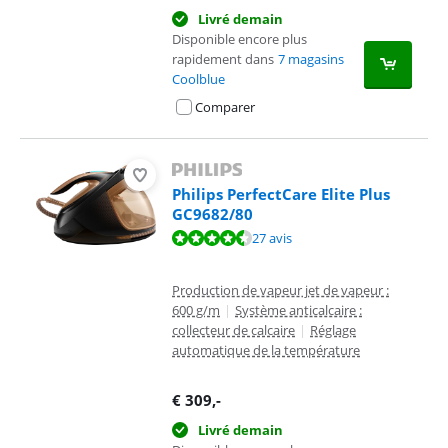
Livré demain
Disponible encore plus
rapidement dans
7 magasins
Coolblue
Comparer
Philips PerfectCare Elite Plus
GC9682/80
La note est de 9,2 sur 10, basée sur 27 avis.
27 avis
Production de vapeur jet de vapeur :
600 g/m
|
Système anticalcaire :
collecteur de calcaire
|
Réglage
automatique de la température
€
309
,-
Livré demain