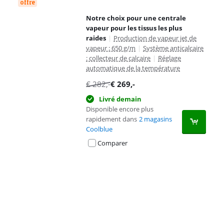
offre
Notre choix pour une centrale
vapeur pour les tissus les plus
raides
|
Production de vapeur jet de
vapeur : 650 g/m
|
Système anticalcaire
: collecteur de calcaire
|
Réglage
automatique de la température
€
282
,-
€
269
,-
Livré demain
Disponible encore plus
rapidement dans
2 magasins
Coolblue
Comparer
Advertentie