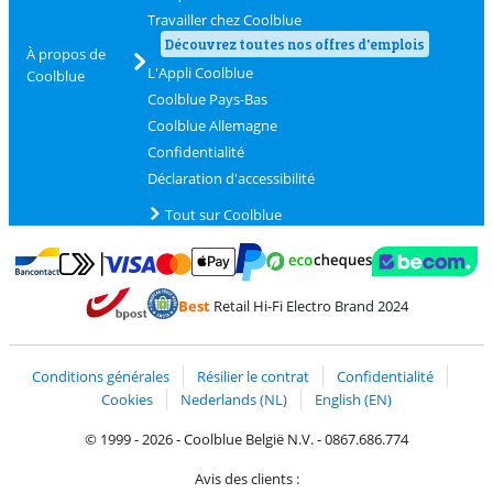
Travailler chez Coolblue
Découvrez toutes nos offres d'emplois
À propos de
L'Appli Coolblue
Coolblue
Coolblue Pays-Bas
Coolblue Allemagne
Confidentialité
Déclaration d'accessibilité
Tout sur Coolblue
Payer avec MasterCard et Visa via ClickToPay
Payer avec des écochèques
Payer avec Bancontact
Payer avec ApplePay
Webshop Trustmark 
Payer avec PayPal
Best
Retail Hi-Fi Electro Brand 2024
Trustprofile de Coolblue
Expédition et livraison avec bPost
Conditions générales
Résilier le contrat
Confidentialité
Cookies
Nederlands (NL)
English (EN)
© 1999 - 2026 - Coolblue België N.V. - 0867.686.774
Avis des clients :