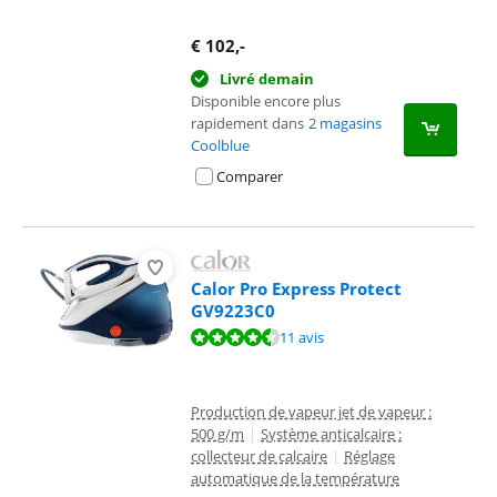
€
102
,-
Livré demain
Disponible encore plus
rapidement dans
2 magasins
Coolblue
Comparer
Calor Pro Express Protect
GV9223C0
La note est de 9,0 sur 10, basée sur 11 avis.
11 avis
Production de vapeur jet de vapeur :
500 g/m
|
Système anticalcaire :
collecteur de calcaire
|
Réglage
automatique de la température