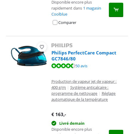
Disponible encore plus
rapidement dans
1 magasin
Coolblue
Comparer
Philips PerfectCare Compact
GC7846/80
La note est de 8,5 sur 10, basée sur 50 avis.
50 avis
Production de vapeur jet de vapeur :
400 g/m
|
Système anticalcaire :
programme de nettoyage
|
Réglage
automatique de la température
€
163
,-
Livré demain
Disponible encore plus