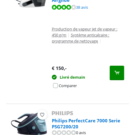
Airglide
La note est de 8,1 sur 10, basée sur 38 avis.
38 avis
Production de vapeur jet de vapeur :
450 g/m
|
Système anticalcaire :
programme de nettoyage
|
€
150
,-
Livré demain
Comparer
Philips PerfectCare 7000 Serie
PSG7200/20
0 avis