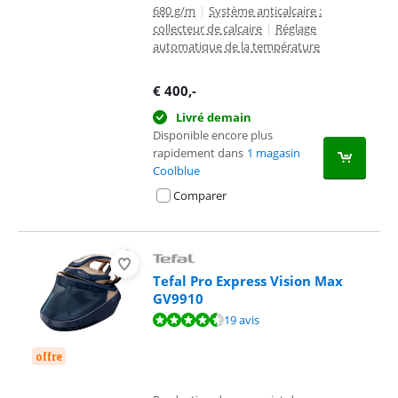
680 g/m
|
Système anticalcaire :
collecteur de calcaire
|
Réglage
automatique de la température
€
400
,-
Livré demain
Disponible encore plus
rapidement dans
1 magasin
Coolblue
Comparer
Tefal Pro Express Vision Max
GV9910
La note est de 9,2 sur 10, basée sur 19 avis.
19 avis
offre