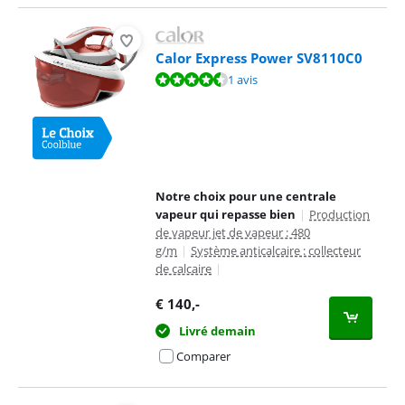
Calor Express Power SV8110C0
La note est de 9,2 sur 10, basée sur 1 avis.
1 avis
Notre choix pour une centrale
vapeur qui repasse bien
|
Production
de vapeur jet de vapeur : 480
g/m
|
Système anticalcaire : collecteur
de calcaire
|
€
140
,-
Livré demain
Comparer