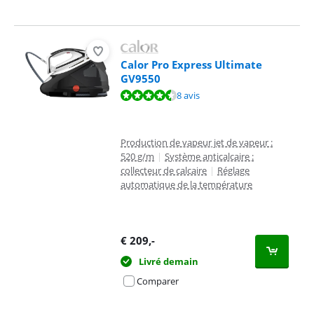
Calor Pro Express Ultimate
GV9550
La note est de 8,8 sur 10, basée sur 8 avis.
8 avis
Production de vapeur jet de vapeur :
520 g/m
|
Système anticalcaire :
collecteur de calcaire
|
Réglage
automatique de la température
€
209
,-
Livré demain
Comparer