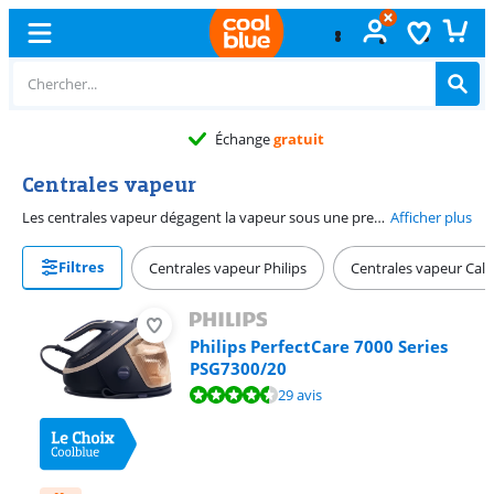
Échange
gratuit
Centrales vapeur
Les centrales vapeur dégagent la vapeur sous une pression plus haute que les fers à repasser à vapeur, ce qui est pratique parce que les plis récalcitrants se repassent ainsi plus facilement. Le grand réservoir d'eau vous permet de repasser longtemps : idéal pour les grandes familles avec des piles de repassages à faire. Gardez à l'esprit qu'une centrale vapeur est plus grande qu'un fer à repasser et que vous aurez besoin d'une planche à repasser spécifique et plus de place pour la ranger.
Afficher plus
Filtres
Centrales vapeur Philips
Centrales vapeur Calo
Philips PerfectCare 7000 Series
PSG7300/20
La note est de 9,4 sur 10, basée sur 29 avis.
29 avis