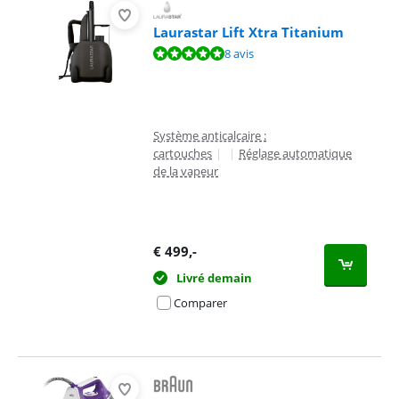
Laurastar Lift Xtra Titanium
La note est de 9,5 sur 10, basée sur 8 avis.
8 avis
Système anticalcaire :
cartouches
|
|
Réglage automatique
de la vapeur
€
499
,-
Livré demain
Comparer