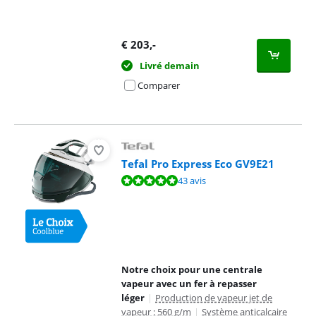
€
203
,-
Livré demain
Comparer
Tefal Pro Express Eco GV9E21
La note est de 9,5 sur 10, basée sur 43 avis.
43 avis
Notre choix pour une centrale
vapeur avec un fer à repasser
léger
|
Production de vapeur jet de
vapeur : 560 g/m
|
Système anticalcaire