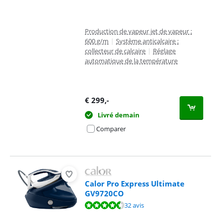
Production de vapeur jet de vapeur :
600 g/m
|
Système anticalcaire :
collecteur de calcaire
|
Réglage
automatique de la température
€
299
,-
Livré demain
Comparer
Calor Pro Express Ultimate
GV9720CO
La note est de 9,2 sur 10, basée sur 32 avis.
32 avis