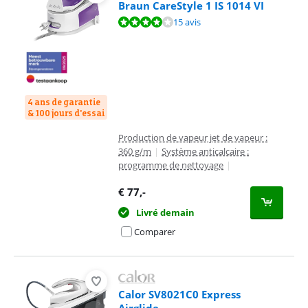
Braun CareStyle 1 IS 1014 VI
La note est de 8,0 sur 10, basée sur 15 avis.
15 avis
4 ans de garantie
& 100 jours d'essai
Production de vapeur jet de vapeur :
360 g/m
|
Système anticalcaire :
programme de nettoyage
|
€
77
,-
Livré demain
Comparer
Calor SV8021C0 Express