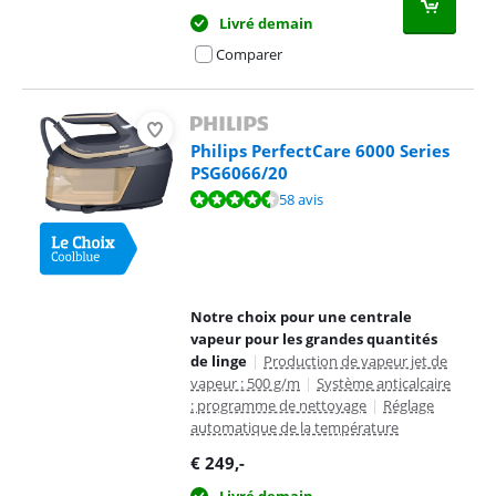
Livré demain
Comparer
Philips PerfectCare 6000 Series
PSG6066/20
La note est de 8,5 sur 10, basée sur 58 avis.
58 avis
Notre choix pour une centrale
vapeur pour les grandes quantités
de linge
|
Production de vapeur jet de
vapeur : 500 g/m
|
Système anticalcaire
: programme de nettoyage
|
Réglage
automatique de la température
€
249
,-