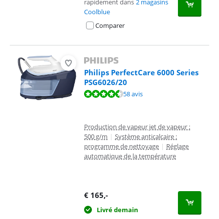
rapidement dans
2 magasins
Coolblue
Comparer
Philips PerfectCare 6000 Series
PSG6026/20
La note est de 8,5 sur 10, basée sur 58 avis.
58 avis
Production de vapeur jet de vapeur :
500 g/m
|
Système anticalcaire :
programme de nettoyage
|
Réglage
automatique de la température
€
165
,-
Livré demain