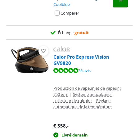
Coolblue
Comparer
Échange
gratuit
Calor Pro Express Vision
GV9820
La note est de 9,5 sur 10, basée sur 55 avis.
55 avis
Production de vapeur jet de vapeur :
750 g/m
|
Système anticalcaire :
collecteur de calcaire
|
Réglage
automatique de la température
€
358
,-
Livré demain