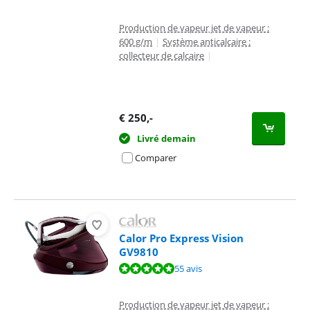
Production de vapeur jet de vapeur :
600 g/m
|
Système anticalcaire :
collecteur de calcaire
|
€
250
,-
Livré demain
Comparer
Calor Pro Express Vision
GV9810
La note est de 9,5 sur 10, basée sur 55 avis.
55 avis
Production de vapeur jet de vapeur :