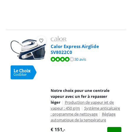
Calor Express Airglide
SV8022C0
La note est de 8,3 sur 10, basée sur 30 avis.
30 avis
Notre choix pour une centrale
vapeur avec un fer à repasser
léger
|
Production de vapeur jet de
vapeur : 450 g/m
|
Système anticalcaire
: programme de nettoyage
|
Réglage
automatique de la température
€
151
,-