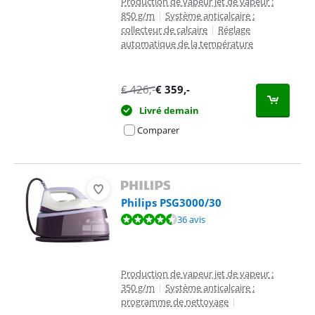
Production de vapeur jet de vapeur :
850 g/m
|
Système anticalcaire :
collecteur de calcaire
|
Réglage
automatique de la température
€
426
,-
€
359
,-
Livré demain
Comparer
Philips PSG3000/30
La note est de 8,7 sur 10, basée sur 36 avis.
36 avis
Production de vapeur jet de vapeur :
350 g/m
|
Système anticalcaire :
programme de nettoyage
|