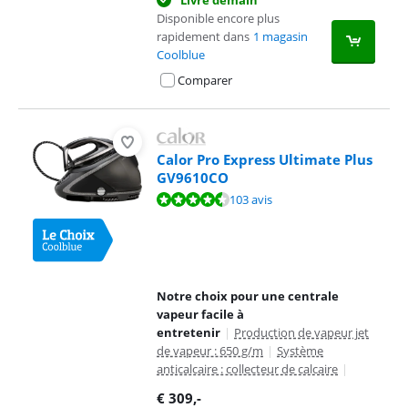
Livré demain
Disponible encore plus
rapidement dans
1 magasin
Coolblue
Comparer
Calor Pro Express Ultimate Plus
GV9610CO
La note est de 9,3 sur 10, basée sur 103 avis.
103 avis
Notre choix pour une centrale
vapeur facile à
entretenir
|
Production de vapeur jet
de vapeur : 650 g/m
|
Système
anticalcaire : collecteur de calcaire
|
€
309
,-