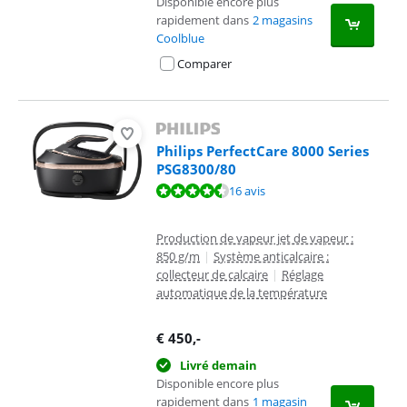
Disponible encore plus
rapidement dans
2 magasins
Coolblue
Comparer
Philips PerfectCare 8000 Series
PSG8300/80
La note est de 9,2 sur 10, basée sur 16 avis.
16 avis
Production de vapeur jet de vapeur :
850 g/m
|
Système anticalcaire :
collecteur de calcaire
|
Réglage
automatique de la température
€
450
,-
Livré demain
Disponible encore plus
rapidement dans
1 magasin