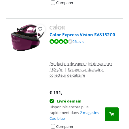
Comparer
Calor Express Vision SV8152C0
La note est de 8,4 sur 10, basée sur 26 avis.
26 avis
Production de vapeur jet de vapeur :
480 g/m
|
Système anticalcaire :
collecteur de calcaire
|
€
131
,-
Livré demain
Disponible encore plus
rapidement dans
2 magasins
Coolblue
Comparer