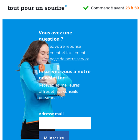
tout pour un sourire
Vous avez une
question ?
Trouvez votre réponse
rapidement et facilement
sur
la page de notre service
client
.
Inscrivez-vous à notre
newsletter
Recevez les meilleures
offres et nos conseils
personnalisés.
Adresse mail
M'inscrire