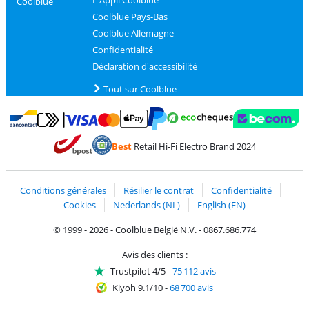
Coolblue
Coolblue Pays-Bas
Coolblue Allemagne
Confidentialité
Déclaration d'accessibilité
Tout sur Coolblue
Payer avec MasterCard et Visa via ClickToPay
Payer avec des écochèques
Payer avec Bancontact
Payer avec ApplePay
Webshop Trustmark 
Payer avec PayPal
Best
Retail Hi-Fi Electro Brand 2024
Trustprofile de Coolblue
Expédition et livraison avec bPost
Conditions générales
Résilier le contrat
Confidentialité
Cookies
Nederlands (NL)
English (EN)
© 1999 - 2026 - Coolblue België N.V. - 0867.686.774
Avis des clients :
Trustpilot 4/5
-
75 112 avis
Kiyoh 9.1/10
-
68 700 avis