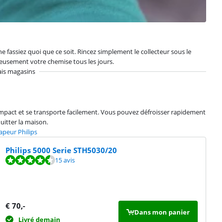
ne fassiez quoi que ce soit. Rincez simplement le collecteur sous le
gneusement votre chemise tous les jours.
ais magasins
ompact et se transporte facilement. Vous pouvez défroisser rapidement
itter la maison.
apeur Philips
Philips 5000 Serie STH5030/20
15 avis
€
70
,-
Dans mon panier
Livré demain