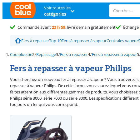
Voir toutes les
catégories
Commandé avant
23 h 59
, livré demain gratuitement
Échange
Fers à repasser
Top 10
Fers à repasser à vapeur
Centrales vapeur
Coolblue.be
Repassage
Fers à repasser
Fers à repasser à vapeur
Fers à repasser à vapeur Philips
Vous cherchez un nouveau fer à repasser à vapeur ? Vous trouverez ici 
repasser à vapeur Philips. De cette façon, vous saurez lequel vous conv
faites attention aux différentes gammes de produits. Vous choisissez 
Philips série 3000, série 7000 ou série 8000. Les spécifications diffèren
toujours un fer qui vous correspond.