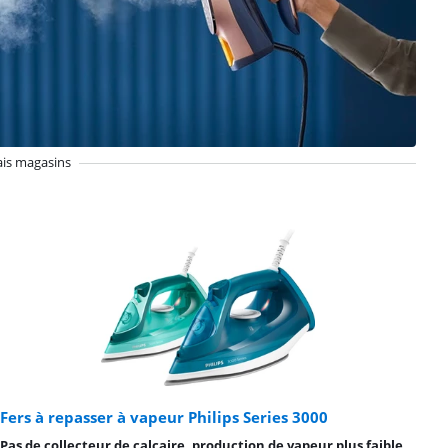
ais magasins
Fers à repasser à vapeur Philips Series 3000
Pas de collecteur de calcaire, production de vapeur plus faible