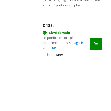
Capacité : 1,4 kg
|
Aide à la cuisson avec
appli
|
6 portions ou plus
€
188
,-
Livré demain
Disponible encore plus
rapidement dans
5 magasins
Coolblue
Comparer
Advertentie