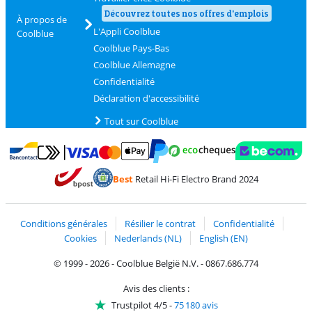
Découvrez toutes nos offres d'emplois
À propos de
L'Appli Coolblue
Coolblue
Coolblue Pays-Bas
Coolblue Allemagne
Confidentialité
Déclaration d'accessibilité
Tout sur Coolblue
Payer avec MasterCard et Visa via ClickToPay
Payer avec des écochèques
Payer avec Bancontact
Payer avec ApplePay
Webshop Trustmark 
Payer avec PayPal
Best
Retail Hi-Fi Electro Brand 2024
Trustprofile de Coolblue
Expédition et livraison avec bPost
Conditions générales
Résilier le contrat
Confidentialité
Cookies
Nederlands (NL)
English (EN)
© 1999 - 2026 - Coolblue België N.V. - 0867.686.774
Avis des clients :
Trustpilot 4/5
-
75 180 avis