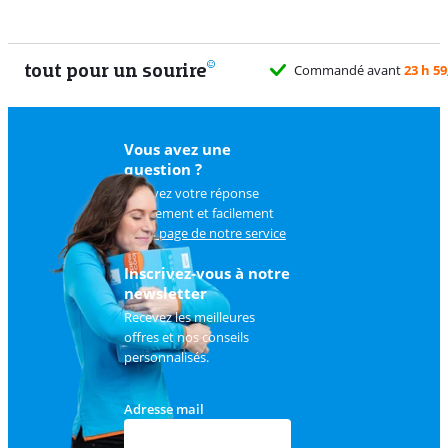
tout pour un sourire
Commandé avant
23 h 59
Vous avez une
question ?
Trouvez votre réponse
rapidement et facilement
sur
la page de notre service
client
.
Inscrivez-vous à notre
newsletter
Recevez les meilleures
offres et nos conseils
personnalisés.
Adresse mail