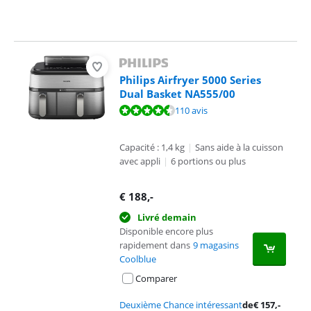
Philips Airfryer 5000 Series
Dual Basket NA555/00
La note est de 9,2 sur 10, basée sur 110 avis.
110 avis
Capacité : 1,4 kg
|
Sans aide à la cuisson
avec appli
|
6 portions ou plus
€
188
,-
Livré demain
Disponible encore plus
rapidement dans
9 magasins
Coolblue
Comparer
Deuxième Chance intéressant
de
€
157
,-