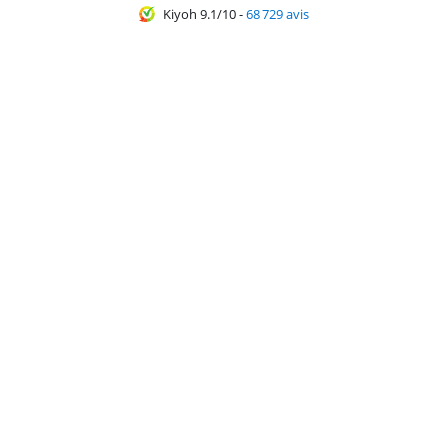
Kiyoh 9.1/10
-
68 729 avis