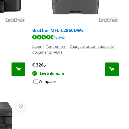
Brother MFC-L2860DWE
8 avis
Laser
|
Tout-en-un
|
Chargeur automatique de
documents (ADF)
€
326
,-
Livré demain
Comparer
Advertentie