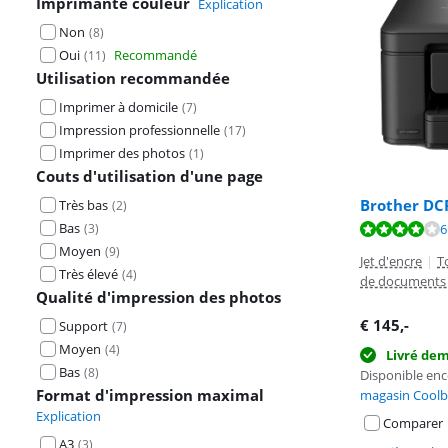
Imprimante couleur
Explication
Non
(
8
)
Oui
Recommandé
(
11
)
Utilisation recommandée
Imprimer à domicile
(
7
)
Impression professionnelle
(
17
)
Imprimer des photos
(
1
)
Couts d'utilisation d'une page
Brother DC
Très bas
(
2
)
Bas
La note est de 
La note est de 
(
3
)
6
Moyen
(
9
)
Jet d'encre
|
T
Très élevé
(
4
)
de documents 
Qualité d'impression des photos
€
145
,-
Support
(
7
)
Moyen
(
4
)
Livré de
Bas
(
8
)
Disponible en
Format d'impression maximal
magasin Coolb
Explication
Comparer
A3
(
3
)