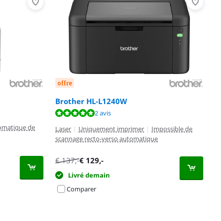
offre
Brother HL-L1240W
2 avis
omatique de
Laser
|
Uniquement imprimer
|
Impossible de
scannage recto-verso automatique
€
137
,-
€
129
,-
Livré demain
Comparer