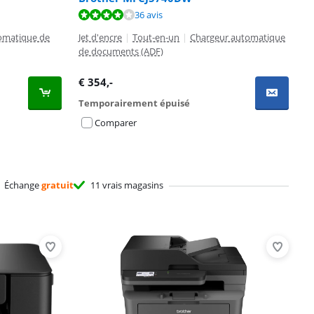
36 avis
omatique de
Jet d'encre
|
Tout-en-un
|
Chargeur automatique
de documents (ADF)
€
354
,-
Temporairement épuisé
Comparer
Échange
gratuit
11 vrais magasins