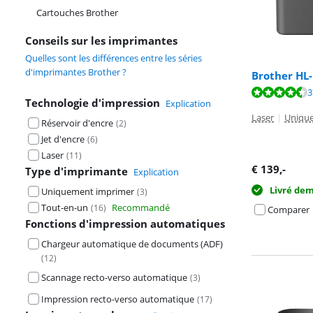
Cartouches Brother
Conseils sur les imprimantes
Quelles sont les différences entre les séries
d'imprimantes Brother ?
Brother HL
La note est de 
3
Technologie d'impression
Explication
La note est de 
Laser
|
Uniqu
Réservoir d'encre
(
2
)
Jet d'encre
(
6
)
Laser
(
11
)
€
139
,-
Type d'imprimante
Explication
Livré de
Uniquement imprimer
(
3
)
Tout-en-un
Recommandé
(
16
)
Comparer
Fonctions d'impression automatiques
Chargeur automatique de documents (ADF)
(
12
)
Scannage recto-verso automatique
(
3
)
Impression recto-verso automatique
(
17
)