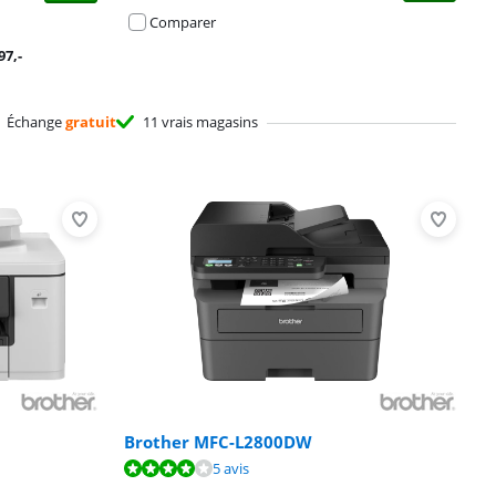
Comparer
97
,-
Échange
gratuit
11 vrais magasins
Brother MFC-L2800DW
5 avis