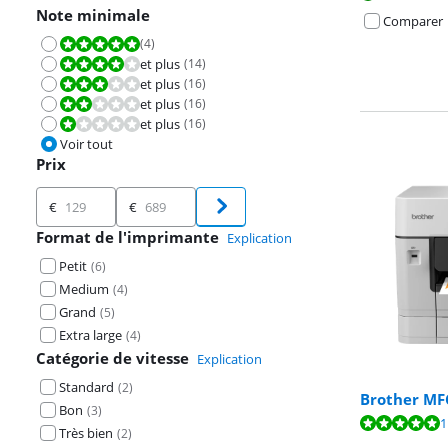
Note minimale
Comparer
(
4
)
La note est 10 sur 10.
et plus
(
14
)
La note est 8,0 sur 10.
et plus
(
16
)
La note est 6,0 sur 10.
et plus
(
16
)
La note est 4,0 sur 10.
et plus
(
16
)
La note est 2,0 sur 10.
Voir tout
Prix
Prix
€
€
Format de l'imprimante
Explication
Petit
(
6
)
Medium
(
4
)
Grand
(
5
)
Extra large
(
4
)
Catégorie de vitesse
Explication
Standard
(
2
)
Brother MF
Bon
(
3
)
La note est de 
La note est de 
La note est de 
1
Très bien
(
2
)