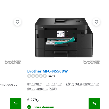
Brother MFC-J4550DW
0 avis
Jet d'encre
|
Tout-en-un
|
Chargeur automatique
omatique de
de documents (ADF)
€
279
,-
Livré demain