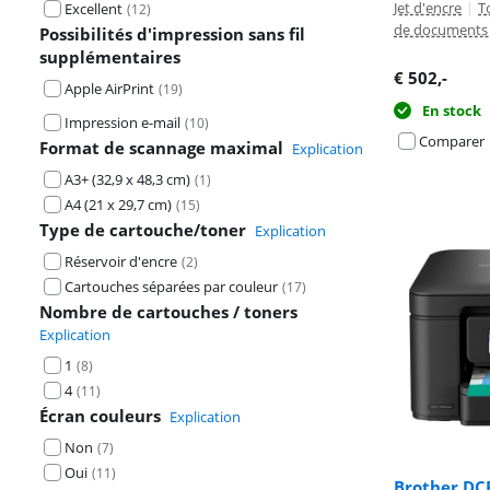
Jet d'encre
|
T
Excellent
(
12
)
de documents 
Possibilités d'impression sans fil
supplémentaires
€
502
,-
Apple AirPrint
(
19
)
En stock
Impression e-mail
(
10
)
Comparer
Format de scannage maximal
Explication
A3+ (32,9 x 48,3 cm)
(
1
)
A4 (21 x 29,7 cm)
(
15
)
Type de cartouche/toner
Explication
Réservoir d'encre
(
2
)
Cartouches séparées par couleur
(
17
)
Nombre de cartouches / toners
Explication
1
(
8
)
4
(
11
)
Écran couleurs
Explication
Non
(
7
)
Oui
(
11
)
Brother D