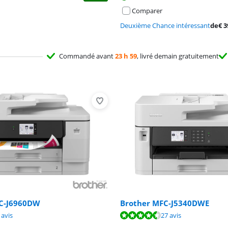
Comparer
Deuxième Chance intéressant
de
€
3
Commandé avant
23 h 59
, livré demain gratuitement
C-J6960DW
Brother MFC-J5340DWE
9,6 sur 10, basée sur 1 avis.
8,7 sur 10, basée sur 27 avis.
8,4 sur 10, basée sur 5 avis.
 avis
27 avis