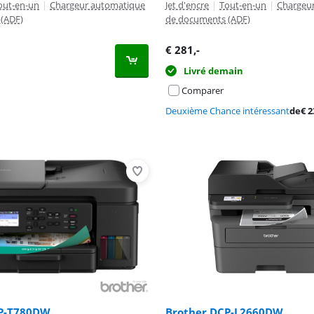
out-en-un
|
Chargeur automatique
Jet d'encre
|
Tout-en-un
|
Chargeu
(ADF)
de documents (ADF)
€
281
,-
Livré demain
Comparer
Deuxième Chance intéressant
de
€
2
CP-T780DW
Brother DCP-L2660DW