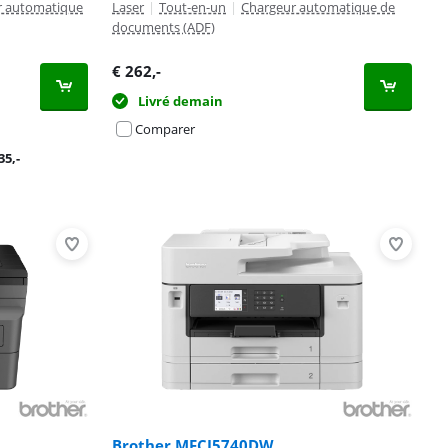
r automatique
Laser
|
Tout-en-un
|
Chargeur automatique de
documents (ADF)
€
262
,-
Livré demain
Comparer
35
,-
Brother MFCJ5740DW