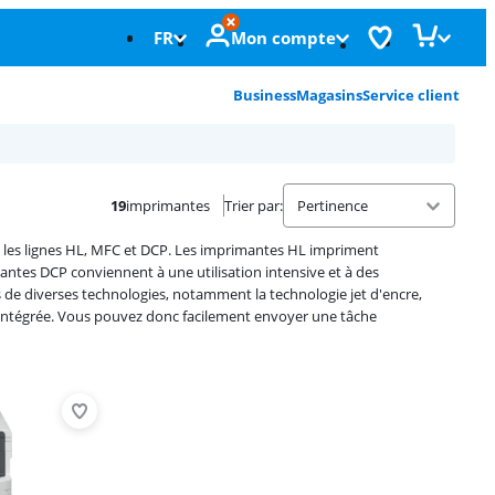
FR
Mon compte
Business
Magasins
Service client
19
imprimantes
Trier par
:
éé les lignes HL, MFC et DCP. Les imprimantes HL impriment
tes DCP conviennent à une utilisation intensive et à des
de diverses technologies, notamment la technologie jet d'encre,
 intégrée. Vous pouvez donc facilement envoyer une tâche
Advertentie