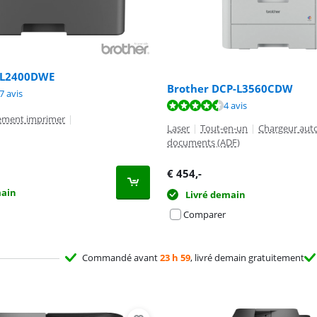
-L2400DWE
Brother DCP-L3560CDW
9,0 sur 10, basée sur 37 avis.
7 avis
9,3 sur 10, basée sur 4 avis.
4 avis
ement imprimer
|
Laser
|
Tout-en-un
|
Chargeur aut
documents (ADF)
€
454
,-
main
Livré demain
Comparer
Commandé avant
23 h 59
, livré demain gratuitement