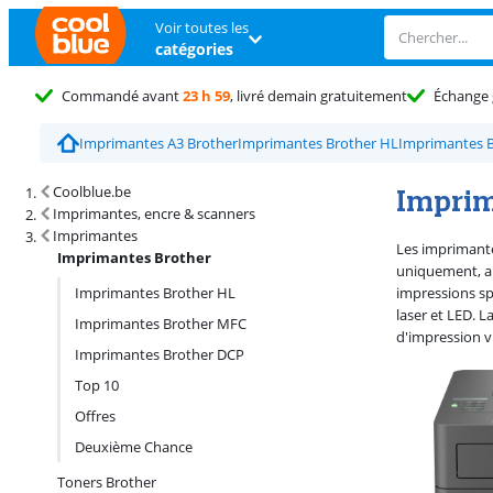
Voir toutes les
catégories
Commandé avant
23 h 59
, livré demain gratuitement
Échange
Imprimantes A3 Brother
Imprimantes Brother HL
Imprimantes 
Résultats de recherche et tri
Imprim
Coolblue.be
Imprimantes, encre & scanners
Imprimantes
Les imprimante
Imprimantes Brother
uniquement, al
Imprimantes Brother HL
impressions sp
laser et LED. 
Imprimantes Brother MFC
d'impression vi
Imprimantes Brother DCP
Top 10
Offres
Deuxième Chance
Toners Brother