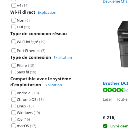
Deuxième Chan
A4
(
16
)
Wi-Fi direct
Explication
Non
(
6
)
Oui
(
13
)
Type de connexion réseau
Wi-Fi intégré
(
19
)
Port Ethernet
(
7
)
Type de connexion
Explication
Filaire
(
18
)
Sans fil
(
19
)
Compatible avec le système
Brother DC
d'exploitation
Explication
La note est de 
La note est de 
2
Android
(
18
)
Laser
|
Tout-e
Chrome OS
(
13
)
Linux
(
15
)
Windows
(
19
)
€
216
,-
iOS
(
16
)
macOS
(
17
)
Livré de