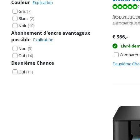
Couleur
Explication
La note est de 
La note est de 
La note est de 
2
Gris
(
7
)
Réservoir d'en
Blanc
(
2
)
automatique d
Noir
(
10
)
Abonnement d'encre avantageux
€
366
,-
possible
Explication
Livré de
Non
(
5
)
Comparer
Oui
(
14
)
Deuxième Chance
Deuxième Chan
Oui
(
11
)