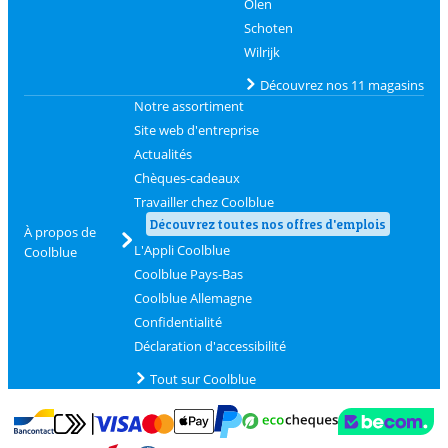
Olen
Schoten
Wilrijk
Découvrez nos 11 magasins
Notre assortiment
Site web d'entreprise
Actualités
Chèques-cadeaux
Travailler chez Coolblue
Découvrez toutes nos offres d'emplois
À propos de
L'Appli Coolblue
Coolblue
Coolblue Pays-Bas
Coolblue Allemagne
Confidentialité
Déclaration d'accessibilité
Tout sur Coolblue
Payer avec MasterCard et Visa via ClickToPay
Payer avec des écochèques
Payer avec Bancontact