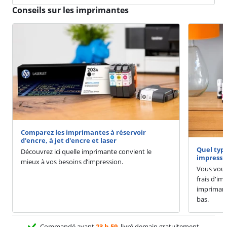
Conseils sur les imprimantes
Comparez les imprimantes à réservoir
d'encre, à jet d'encre et laser
Quel typ
Découvrez ici quelle imprimante convient le
impressi
mieux à vos besoins d’impression.
Vous voul
frais d'im
imprimante
bas.
Commandé avant
23 h 59
, livré demain gratuitement