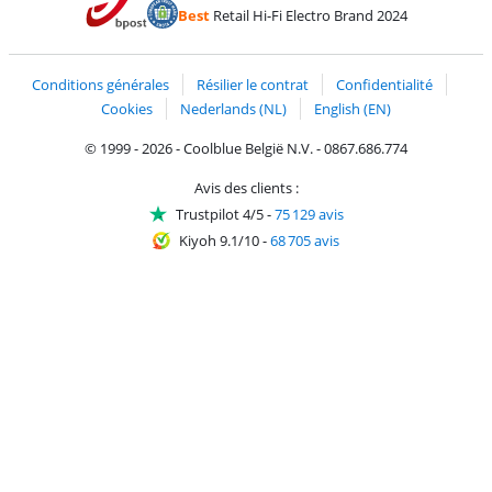
Payer avec ApplePay
Webshop Trustmark 
Payer avec PayPal
Best
Retail Hi-Fi Electro Brand 2024
Trustprofile de Coolblue
Expédition et livraison avec bPost
Conditions générales
Résilier le contrat
Confidentialité
Cookies
Nederlands (NL)
English (EN)
© 1999 - 2026 - Coolblue België N.V. - 0867.686.774
Avis des clients :
Trustpilot 4/5
-
75 129 avis
Kiyoh 9.1/10
-
68 705 avis