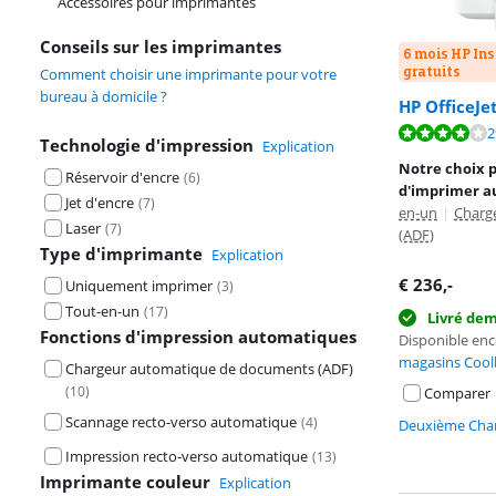
Accessoires pour imprimantes
Conseils sur les imprimantes
6 mois HP Ins
gratuits
Comment choisir une imprimante pour votre
bureau à domicile ?
HP OfficeJe
La note est de 
2
La note est de 
Technologie d'impression
Explication
Notre choix 
Réservoir d'encre
(
6
)
d'imprimer a
Jet d'encre
(
7
)
en-un
|
Charg
Laser
(
7
)
(ADF)
Type d'imprimante
Explication
€
236
,-
Uniquement imprimer
(
3
)
Tout-en-un
(
17
)
Livré de
Fonctions d'impression automatiques
Disponible en
magasins Cool
Chargeur automatique de documents (ADF)
(
10
)
Comparer
Scannage recto-verso automatique
(
4
)
Deuxième Chan
Impression recto-verso automatique
(
13
)
Imprimante couleur
Explication