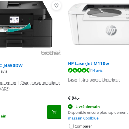
HP LaserJet M110w
C-J4550DW
8,9 sur 10, basée sur 14 avis.
14 avis
9,1 sur 10, basée sur 76 avis.
 avis
Laser
|
Uniquement imprimer
|
out-en-un
|
Chargeur automatique
(ADF)
€
94
,-
Livré demain
Disponible encore plus rapidement
main
magasin Coolblue
Comparer