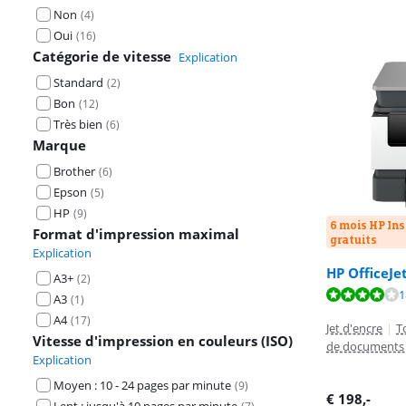
Non
(
4
)
Oui
(
16
)
Catégorie de vitesse
Explication
Standard
(
2
)
Bon
(
12
)
Très bien
(
6
)
Marque
Brother
(
6
)
Epson
(
5
)
HP
(
9
)
6 mois HP Ins
Format d'impression maximal
gratuits
Explication
HP OfficeJe
A3+
(
2
)
La note est de 
La note est de 
La note est de 
1
A3
(
1
)
A4
(
17
)
Jet d'encre
|
T
Vitesse d'impression en couleurs (ISO)
de documents 
Explication
Moyen : 10 - 24 pages par minute
(
9
)
€
198
,-