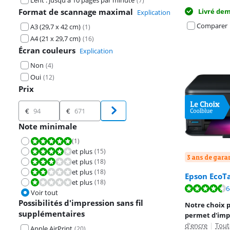
Lent : jusqu'à 10 pages par minute
(
7
)
Format de scannage maximal
Livré de
Explication
Comparer
A3 (29,7 x 42 cm)
(
1
)
A4 (21 x 29,7 cm)
(
16
)
Écran couleurs
Explication
Non
(
4
)
Oui
(
12
)
Prix
Prix
€
€
Note minimale
(
1
)
La note est 10 sur 10.
et plus
(
15
)
La note est 8,0 sur 10.
3 ans de gara
et plus
(
18
)
La note est 6,0 sur 10.
et plus
(
18
)
La note est 4,0 sur 10.
Epson EcoT
et plus
(
18
)
La note est 2,0 sur 10.
La note est de 
La note est de 
6
La note est de 
Voir tout
Possibilités d'impression sans fil
Notre choix 
supplémentaires
permet d'imp
d'encre
|
Tout
Apple AirPrint
(
20
)