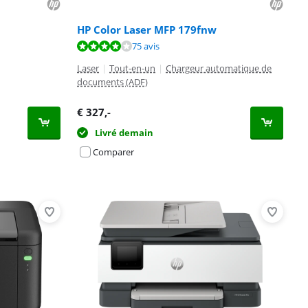
HP Color Laser MFP 179fnw
75 avis
Laser
|
Tout-en-un
|
Chargeur automatique de
documents (ADF)
€
327
,-
Livré demain
Comparer