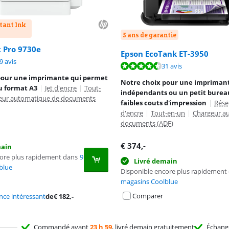
tant Ink
3 ans de garantie
t Pro 9730e
Epson EcoTank ET-3950
8,2 sur 10, basée sur 29 avis.
9 avis
8,6 sur 10, basée sur 31 avis.
31 avis
pour une imprimante qui permet
Notre choix pour une imprimant
u format A3
|
Jet d'encre
|
Tout-
indépendants ou un petit bureau
eur automatique de documents
faibles couts d'impression
|
Rése
d'encre
|
Tout-en-un
|
Chargeur a
documents (ADF)
€
374
,-
main
core plus rapidement dans
9
Livré demain
blue
Disponible encore plus rapidement
magasins Coolblue
Comparer
ce intéressant
de
€
182
,-
Commandé avant
23 h 59
, livré demain gratuitement
Échan