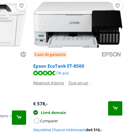
3 ans de garantie
Epson EcoTank ET-8500
76 avis
Réservoir d'encre
|
Tout-en-un
|
€
578
,-
Livré demain
 dans
1
Comparer
Deuxième Chance intéressant
de
€
516
,-