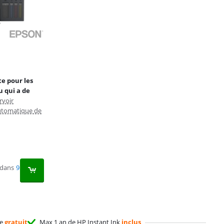
e pour les
 qui a de
rvoir
utomatique de
 dans
9
ge
gratuit
Max 1 an de HP Instant Ink
inclus