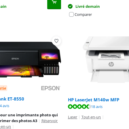
main
Livré demain
Comparer
ntie
ank ET-8550
HP LaserJet M140w MFP
8,9 sur 10, basée sur 64 avis.
8,1 sur 10, basée sur 6 avis.
4 avis
8,5 sur 10, basée sur 18 avis.
18 avis
pour une imprimante photo qui
Laser
|
Tout-en-un
|
rimer des photos A3
|
Réservoir
-en-un
|