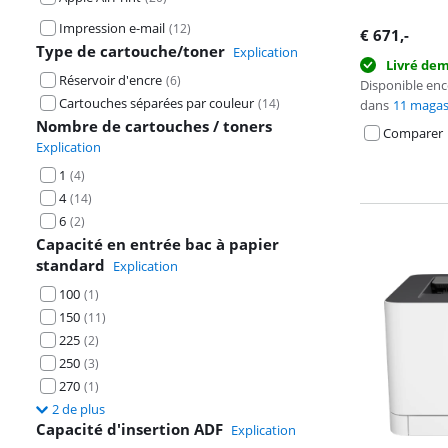
Impression e-mail
(
12
)
€
671
,-
Type de cartouche/toner
Explication
Livré de
Réservoir d'encre
(
6
)
Disponible en
Cartouches séparées par couleur
(
14
)
dans
11 magas
Nombre de cartouches / toners
Comparer
Explication
1
(
4
)
4
(
14
)
6
(
2
)
Capacité en entrée bac à papier
standard
Explication
100
(
1
)
150
(
11
)
225
(
2
)
250
(
3
)
270
(
1
)
2 de plus
Capacité d'insertion ADF
Explication