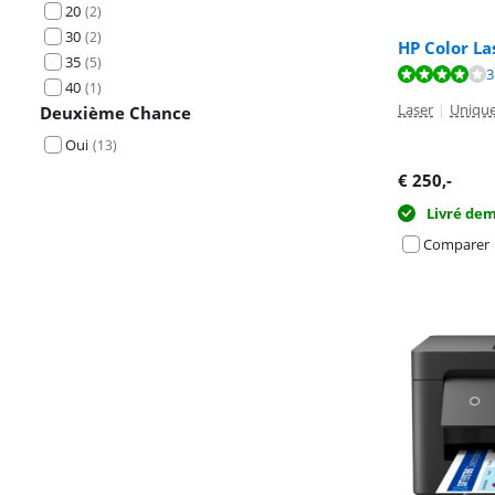
20
(
2
)
30
(
2
)
HP Color L
35
(
5
)
La note est de 
La note est de 
La note est de 
3
40
(
1
)
Laser
|
Uniqu
Deuxième Chance
Oui
(
13
)
€
250
,-
Livré de
Comparer