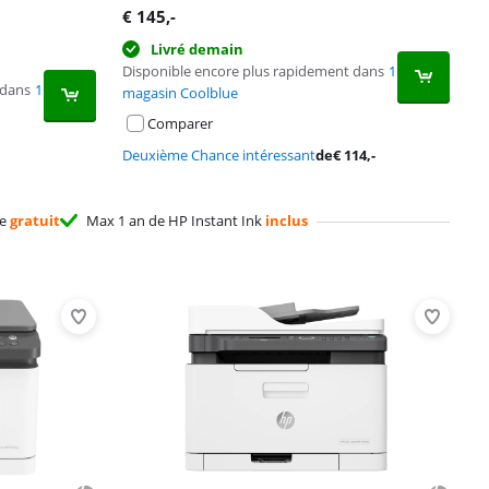
€
145
,-
Livré demain
Disponible encore plus rapidement dans
1
 dans
1
magasin Coolblue
Comparer
Deuxième Chance intéressant
de
€
114
,-
ge
gratuit
Max 1 an de HP Instant Ink
inclus