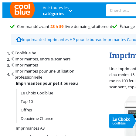
Voir toutes les
catégories
Commandé avant
23 h 59
, livré demain gratuitement
Échange
Imprimantes
Imprimantes HP pour le bureau
Imprimantes Cano
Résultats de recherche et tri
Imprim
Coolblue.be
Imprimantes, encre & scanners
Imprimantes
Une imprimante
Imprimantes pour une utilisation
d'au moins 15 
professionnelle
moins 100 feuil
Imprimantes pour petit bureau
scannent, copi
Le Choix Coolblue
Top 10
Offres
Deuxième Chance
Imprimantes A3