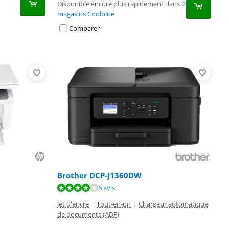
Disponible encore plus rapidement dans
2
magasins Coolblue
Comparer
Brother DCP-J1360DW
6 avis
Jet d'encre
|
Tout-en-un
|
Chargeur automatique
de documents (ADF)