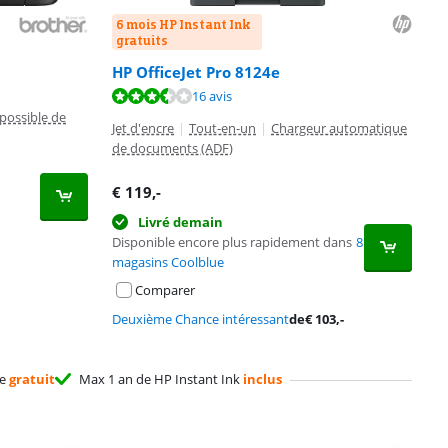
6 mois HP Instant Ink
gratuits
HP OfficeJet Pro 8124e
16 avis
possible de
Jet d'encre
|
Tout-en-un
|
Chargeur automatique
de documents (ADF)
€
119
,-
Livré demain
Disponible encore plus rapidement dans
8
magasins Coolblue
Comparer
Deuxième Chance intéressant
de
€
103
,-
ge
gratuit
Max 1 an de HP Instant Ink
inclus