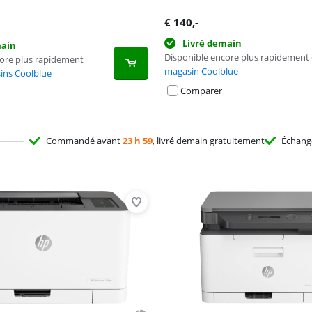
€
140
,-
Livré demain
main
Disponible encore plus rapidement
core plus rapidement
magasin Coolblue
ins Coolblue
Comparer
Commandé avant
23 h 59
, livré demain gratuitement
Échan