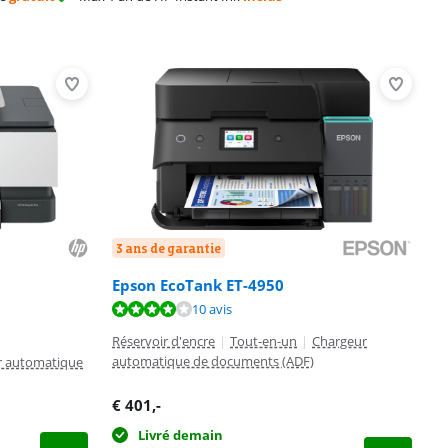
3 ans de garantie
Epson EcoTank ET-4950
10 avis
Réservoir d'encre
|
Tout-en-un
|
Chargeur
automatique de documents (ADF)
r automatique
€
401
,-
Livré demain