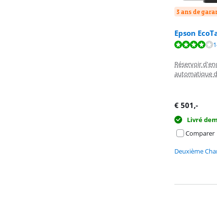
3 ans de gara
Epson EcoT
La note est de 
La note est de 
1
La note est de 
Réservoir d'en
automatique d
€
501
,-
Livré de
Comparer
Deuxième Chan