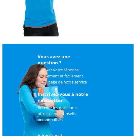
Vous avez une
question ?
Trouvez votre réponse
rapidement et facilement
sur
la page de notre service
client
.
Inscrivez-vous à notre
newsletter
Recevez les meilleures
offres et nos conseils
personnalisés.
Adresse mail