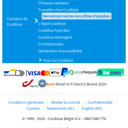
Chèques-cadeaux
Travailler chez Coolblue
Découvrez toutes nos offres d'emplois
À propos de
L'Appli Coolblue
Coolblue
Coolblue Pays-Bas
Coolblue Allemagne
Confidentialité
Déclaration d'accessibilité
Tout sur Coolblue
Payer avec MasterCard et Visa via ClickToPay
Payer avec des écochèques
Payer avec Bancontact
Payer avec ApplePay
Webshop Trustmark 
Payer avec PayPal
Best
Retail Hi-Fi Electro Brand 2024
Trustprofile de Coolblue
Expédition et livraison avec bPost
Conditions générales
Résilier le contrat
Confidentialité
Cookies
Nederlands (NL)
English (EN)
© 1999 - 2026 - Coolblue België N.V. - 0867.686.774