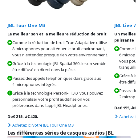
JBL Tour One M3
JBL Live 
Le meilleur son et la meilleure réduction de bruit
Un meilleur
puissante
Comme la réduction de bruit True Adaptative utilise
8 microphones pour atténuer le bruit environnant,
Comme la r
vous n'entendez presque rien votre environnement.
6 microph
vous pouv
Grâce à la technologie JBL Spatial 360, le son semble
tranquillit
être diffusé en direct dans la pièce.
Grâce à la
Passez des appels téléphoniques clairs grâce aux
être diffus
4 microphones intégrés.
Passez des
Grâce à la technologie Personi-Fi 3.0, vous pouvez
2 microph
personnaliser votre profil auditif selon vos
préférences dans l'appli JBL Headphones.
De
€
155
,-
à
€
De
€
215
,-
à
€
420
,-
Achetez ic
Achetez ici votre JBL Tour One M3
Les différentes séries de casques audios JBL