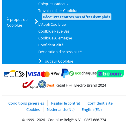
Chèques-cadeaux
Travailler chez Coolblue
Découvrez toutes nos offres d'emplois
À propos de
L'Appli Coolblue
Coolblue
Coolblue Pays-Bas
Coolblue Allemagne
Confidentialité
Déclaration d'accessibilité
Tout sur Coolblue
Payer avec MasterCard et Visa via ClickToPay
Payer avec des écochèques
Payer avec Bancontact
Payer avec ApplePay
Webshop Trustmark 
Payer avec PayPal
Best
Retail Hi-Fi Electro Brand 2024
Trustprofile de Coolblue
Expédition et livraison avec bPost
Conditions générales
Résilier le contrat
Confidentialité
Cookies
Nederlands (NL)
English (EN)
© 1999 - 2026 - Coolblue België N.V. - 0867.686.774