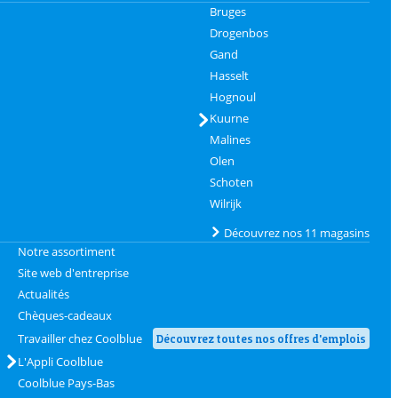
Bruges
Drogenbos
Gand
Hasselt
Hognoul
Kuurne
Malines
Olen
Schoten
Wilrijk
Découvrez nos 11 magasins
Notre assortiment
Site web d'entreprise
Actualités
Chèques-cadeaux
Travailler chez Coolblue
Découvrez toutes nos offres d'emplois
L'Appli Coolblue
Coolblue Pays-Bas