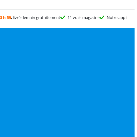
3 h 59
, livré demain gratuitement
11 vrais magasins
Notre appli