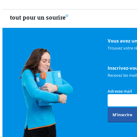
tout pour un sourire
Vous avez un
Trouvez votre r
Inscrivez-vo
Recevez les meil
Adresse mail
M'inscrire