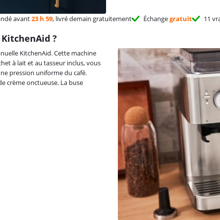
ndé avant
23 h 59
, livré demain gratuitement
Échange
gratuit
11 vr
KitchenAid ?
uelle KitchenAid. Cette machine
et à lait et au tasseur inclus, vous
 une pression uniforme du café.
de crème onctueuse. La buse