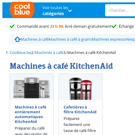
Voir toutes les
catégories
Commandé avant
23 h 59
, livré demain gratuitement
Échange
Machines à café
Machines à café à grains
Machines expresso
Nesp
Coolblue.be
Machines à café
Machines à café KitchenAid
Machines à café KitchenAid
Machines à café
Cafetières à
entièrement
filtre KitchenAid
automatiques
Préparez
KitchenAid
facilement une
Préparez du café
tasse de café filtre
avec des grains de