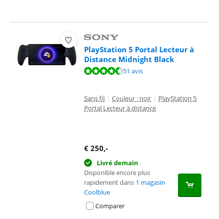
PlayStation 5 Portal Lecteur à
Distance Midnight Black
La note est de 9,2 sur 10, basée sur 51 avis.
51 avis
Sans fil
|
Couleur : noir
|
PlayStation 5
Portal Lecteur à distance
€
250
,-
Livré demain
Disponible encore plus
rapidement dans
1 magasin
Coolblue
Comparer