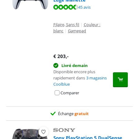
La note est de 9,1 sur 10, basée sur 45 avis.
45 avis
Filaire, Sans fil
|
Couleur :
blanc
|
Gamepad
€
203
,-
Livré demain
Disponible encore plus
rapidement dans
3 magasins
Coolblue
Comparer
Échange
gratuit
Sony PlayStation 5 DualSense