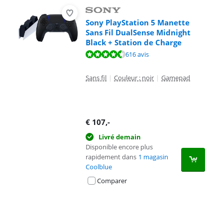
Sony PlayStation 5 Manette
Sans Fil DualSense Midnight
Black + Station de Charge
La note est de 9,4 sur 10, basée sur 616 avis.
616 avis
Sans fil
|
Couleur : noir
|
Gamepad
€
107
,-
Livré demain
Disponible encore plus
rapidement dans
1 magasin
Coolblue
Comparer
Advertentie