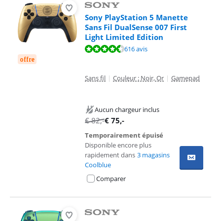
Sony PlayStation 5 Manette
Sans Fil DualSense 007 First
Light Limited Edition
La note est de 9,4 sur 10, basée sur 616 avis.
616 avis
offre
Sans fil
|
Couleur : Noir, Or
|
Gamepad
Aucun chargeur inclus
€
82
,-
€
75
,-
Temporairement épuisé
Disponible encore plus
rapidement dans
3 magasins
Coolblue
Comparer