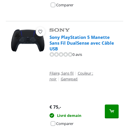
Comparer
Sony PlayStation 5 Manette
Sans Fil DualSense avec Câble
USB
0 avis
Filaire, Sans fil
|
Couleur :
noir
|
Gamepad
€
75
,-
Livré demain
Comparer