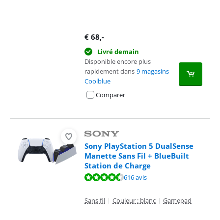
€
68
,-
Livré demain
Disponible encore plus
rapidement dans
9 magasins
Coolblue
Comparer
Sony PlayStation 5 DualSense
Manette Sans Fil + BlueBuilt
Station de Charge
La note est de 9,4 sur 10, basée sur 616 avis.
616 avis
Sans fil
|
Couleur : blanc
|
Gamepad