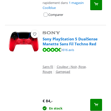
rapidement dans
1 magasin
Coolblue
Comparer
Sony PlayStation 5 DualSense
Manette Sans Fil Techno Red
La note est de 9,4 sur 10, basée sur 616 avis.
616 avis
Sans fil
|
Couleur : Noir, Rose,
Rouge
|
Gamepad
€
84
,-
En stock