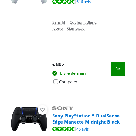
La note est de 9,4 sur 10, basée sur 616 avis.
616 avis
Sans fil
|
Couleur : Blanc,
Ivoire
|
Gamepad
€
80
,-
Livré demain
Comparer
Sony PlayStation 5 DualSense
Edge Manette Midnight Black
La note est de 9,1 sur 10, basée sur 45 avis.
45 avis