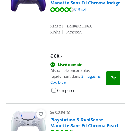
Manette Sans Fil Chroma Indigo
La note est de 9,4 sur 10, basée sur 616 avis.
616 avis
Sans fil
|
Couleur : Bleu,
Violet
|
Gamepad
€
80
,-
Livré demain
Disponible encore plus
rapidement dans
2 magasins
Coolblue
Comparer
Playstation 5 DualSense
Manette Sans Fil Chroma Pearl