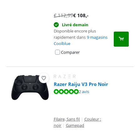
€
112,99
€
108
,-
Livré demain
Disponible encore plus
rapidement dans
9 magasins
Coolblue
Comparer
Razer Raiju V3 Pro Noir
La note est de 10 sur 10, basée sur 2 avis.
2 avis
Filaire, Sans fil
|
Couleur :
noir
|
Gamepad