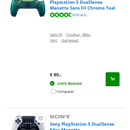
Playstation 5 DualSense
Manette Sans Fil Chroma Teal
La note est de 9,4 sur 10, basée sur 616 avis.
616 avis
Sans fil
|
Couleur : Bleu,
Vert
|
Gamepad
€
80
,-
Livré demain
Comparer
Sony PlayStation 5 DualSense
Edge Manette