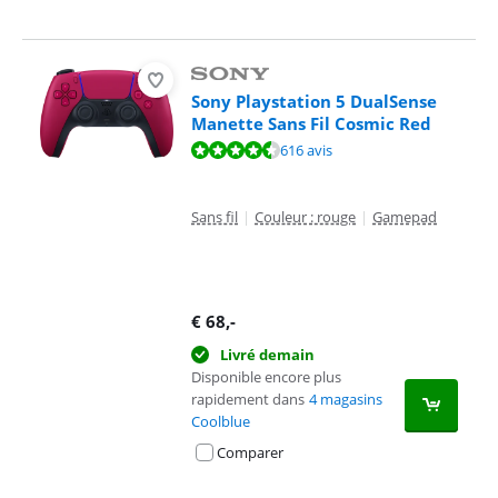
Sony Playstation 5 DualSense
Manette Sans Fil Cosmic Red
La note est de 9,4 sur 10, basée sur 616 avis.
616 avis
Sans fil
|
Couleur : rouge
|
Gamepad
€
68
,-
Livré demain
Disponible encore plus
rapidement dans
4 magasins
Coolblue
Comparer