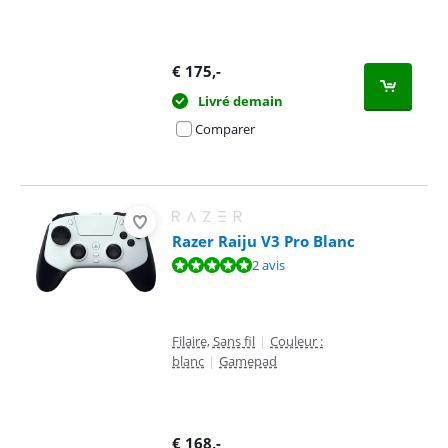
€
175
,-
Livré demain
Comparer
Razer Raiju V3 Pro Blanc
La note est de 10 sur 10, basée sur 2 avis.
2 avis
Filaire, Sans fil
|
Couleur :
blanc
|
Gamepad
€
168
,-