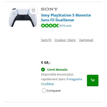
Sony PlayStation 5 Manette
Sans Fil DualSense
La note est de 9,4 sur 10, basée sur 616 avis.
616 avis
Sans fil
|
Couleur : blanc
|
Gamepad
€
68
,-
Livré demain
Disponible encore plus
rapidement dans
9 magasins
Coolblue
Comparer