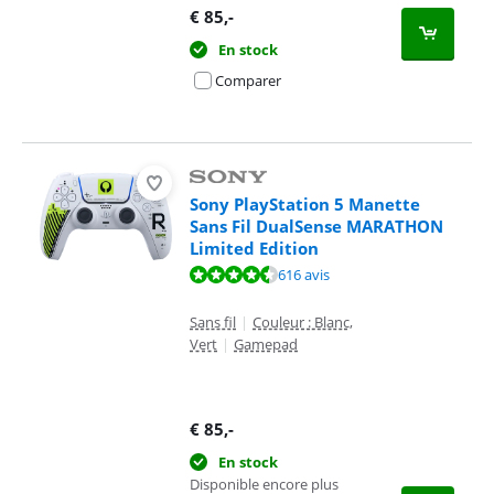
€
85
,-
En stock
Comparer
Sony PlayStation 5 Manette
Sans Fil DualSense MARATHON
Limited Edition
La note est de 9,4 sur 10, basée sur 616 avis.
616 avis
Sans fil
|
Couleur : Blanc,
Vert
|
Gamepad
€
85
,-
En stock
Disponible encore plus