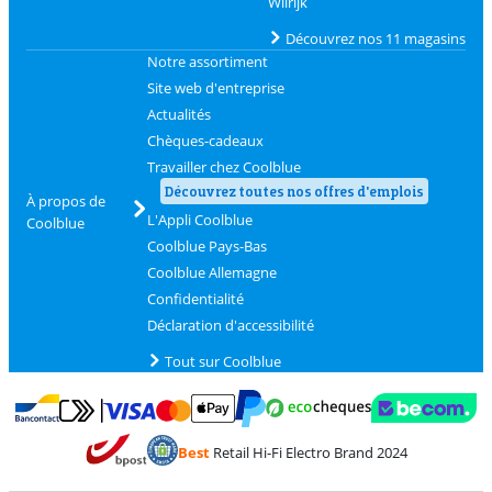
Wilrijk
Découvrez nos 11 magasins
Notre assortiment
Site web d'entreprise
Actualités
Chèques-cadeaux
Travailler chez Coolblue
Découvrez toutes nos offres d'emplois
À propos de
L'Appli Coolblue
Coolblue
Coolblue Pays-Bas
Coolblue Allemagne
Confidentialité
Déclaration d'accessibilité
Tout sur Coolblue
Payer avec MasterCard et Visa via ClickToPay
Payer avec des écochèques
Payer avec Bancontact
Payer avec ApplePay
Webshop Trustmark 
Payer avec PayPal
Best
Retail Hi-Fi Electro Brand 2024
Trustprofile de Coolblue
Expédition et livraison avec bPost