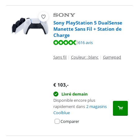
Sony PlayStation 5 DualSense
Manette Sans Fil + Station de
Charge
La note est de 9,4 sur 10, basée sur 616 avis.
616 avis
Sans fil
|
Couleur : blanc
|
Gamepad
€
103
,-
Livré demain
Disponible encore plus
rapidement dans
2 magasins
Coolblue
Comparer