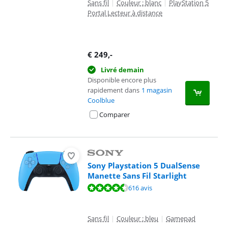
Sans fil
|
Couleur : blanc
|
PlayStation 5
Portal Lecteur à distance
€
249
,-
Livré demain
Disponible encore plus
rapidement dans
1 magasin
Coolblue
Comparer
Sony Playstation 5 DualSense
Manette Sans Fil Starlight
La note est de 9,4 sur 10, basée sur 616 avis.
616 avis
Sans fil
|
Couleur : bleu
|
Gamepad