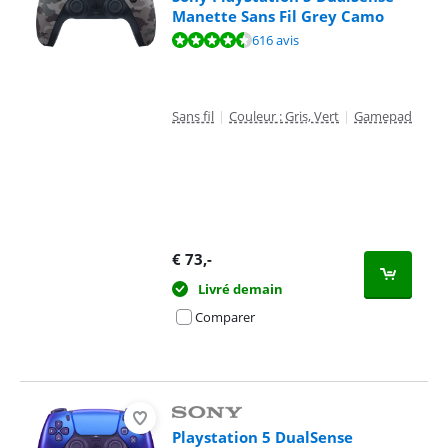
Manette Sans Fil Grey Camo
La note est de 9,4 sur 10, basée sur 616 avis.
616 avis
Sans fil
|
Couleur : Gris, Vert
|
Gamepad
€
73
,-
Livré demain
Comparer
Playstation 5 DualSense