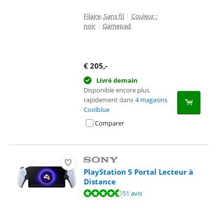
Filaire, Sans fil
|
Couleur :
noir
|
Gamepad
€
205
,-
Livré demain
Disponible encore plus
rapidement dans
4 magasins
Coolblue
Comparer
PlayStation 5 Portal Lecteur à
Distance
La note est de 9,2 sur 10, basée sur 51 avis.
51 avis