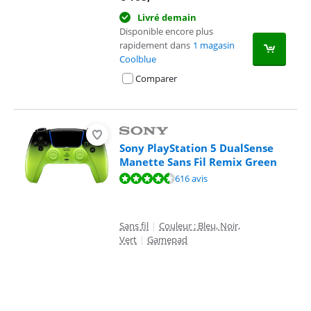
Livré demain
Disponible encore plus
rapidement dans
1 magasin
Coolblue
Comparer
Sony PlayStation 5 DualSense
Manette Sans Fil Remix Green
La note est de 9,4 sur 10, basée sur 616 avis.
616 avis
Sans fil
|
Couleur : Bleu, Noir,
Vert
|
Gamepad