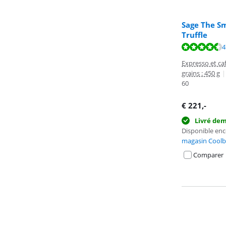
Sage The Sm
Truffle
La note est de 
La note est de 
La note est de 
4
Expresso et caf
grains : 450 g
|
60
€
221
,-
Livré de
Disponible en
magasin Coolb
Comparer