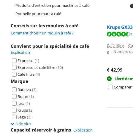
Produits d'entretien pour machines à café
Poubelle pour marc à café
Conseils sur les moulins à café
Krups GX332
Comment choisir un moulin à café ?
La note est de 
1
Café filtre
|
Co
Convient pour la spécialité de café
g
|
Nombre de 
Explication
Expresso
(
1
)
Expresso et café filtre
(
10
)
€
42,99
Café filtre
(
4
)
Livré de
Marque
Comparer
Baratza
(
3
)
Braun
(
1
)
Jura
(
1
)
Krups
(
2
)
Sage
(
3
)
3 de plus
Capacité réservoir à grains
Explication