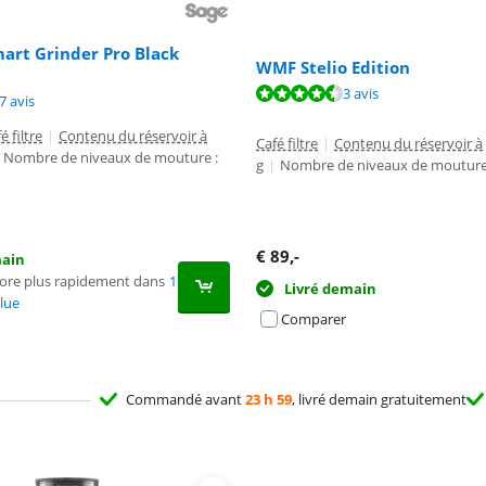
art Grinder Pro Black
WMF Stelio Edition
8,5 sur 10, basée sur 3 avis.
8,7 sur 10, basée sur 3 avis.
3 avis
9,0 sur 10, basée sur 47 avis.
7 avis
é filtre
|
Contenu du réservoir à
Café filtre
|
Contenu du réservoir à 
Nombre de niveaux de mouture :
g
|
Nombre de niveaux de mouture 
€
89
,-
main
core plus rapidement dans
1
Livré demain
lue
Comparer
Commandé avant
23 h 59
, livré demain gratuitement
Advertentie