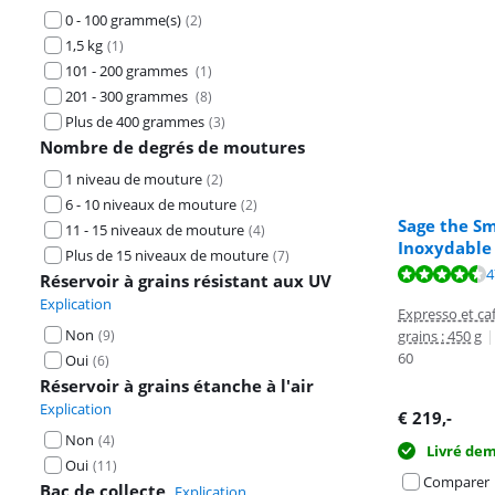
0 - 100 gramme(s)
(
2
)
1,5 kg
(
1
)
101 - 200 grammes
(
1
)
201 - 300 grammes
(
8
)
Plus de 400 grammes
(
3
)
Nombre de degrés de moutures
1 niveau de mouture
(
2
)
6 - 10 niveaux de mouture
(
2
)
Sage the Sm
11 - 15 niveaux de mouture
(
4
)
Inoxydable
La note est de 
La note est de 
Plus de 15 niveaux de mouture
(
7
)
La note est de 
4
Réservoir à grains résistant aux UV
Explication
Expresso et caf
Non
grains : 450 g
|
(
9
)
60
Oui
(
6
)
Réservoir à grains étanche à l'air
Explication
€
219
,-
Non
(
4
)
Livré de
Oui
(
11
)
Comparer
Bac de collecte
Explication