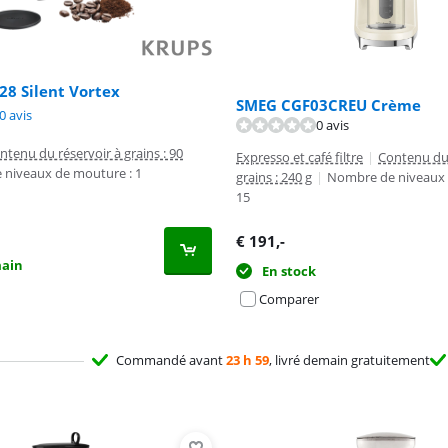
8 Silent Vortex
SMEG CGF03CREU Crème
9,2 sur 10, basée sur 10 avis.
0 avis
0 avis
ntenu du réservoir à grains : 90
Expresso et café filtre
|
Contenu du 
niveaux de mouture : 1
grains : 240 g
|
Nombre de niveaux 
15
€
191
,-
main
En stock
Comparer
Commandé avant
23 h 59
, livré demain gratuitement