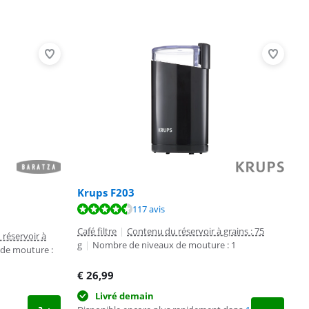
Krups F203
117 avis
Café filtre
|
Contenu du réservoir à grains : 75
réservoir à
g
|
Nombre de niveaux de mouture : 1
de mouture :
€
26,99
Livré demain