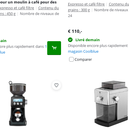
our un moulin à café pour des
Expresso et café filtre
|
Contenu du 
xpresso et café filtre
|
Contenu du
grains : 300 g
|
Nombre de niveaux 
ns : 450 g
|
Nombre de niveaux de
24
€
110
,-
Livré demain
main
Disponible encore plus rapidement
core plus rapidement dans
1
magasin Coolblue
lue
Comparer