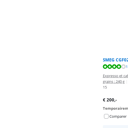
SMEG CGF0
La note est de 
1
Expresso et caf
grains : 240 g
|
15
€
200
,-
Temporairem
Comparer