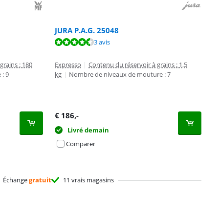
JURA P.A.G. 25048
3 avis
grains : 180
Expresso
|
Contenu du réservoir à grains : 1,5
: 9
kg
|
Nombre de niveaux de mouture : 7
€
186
,-
Livré demain
Comparer
Échange
gratuit
11 vrais magasins