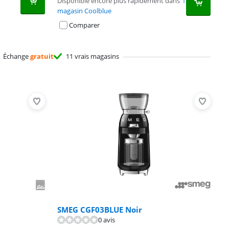
Disponible encore plus rapidement dans
1
magasin Coolblue
Comparer
Échange
gratuit
11 vrais magasins
SMEG CGF03BLUE Noir
0 avis