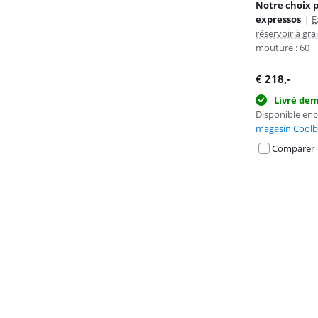
Notre choix p
expressos
|
E
réservoir à grai
mouture : 60
€
218
,-
Livré de
Disponible en
magasin Coolb
Comparer