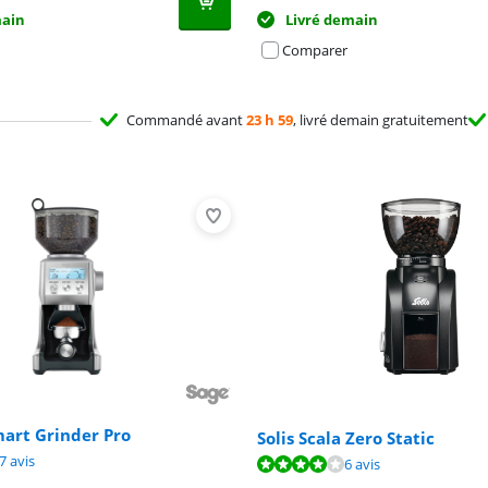
main
Livré demain
Comparer
Commandé avant
23 h 59
, livré demain gratuitement
art Grinder Pro
Solis Scala Zero Static
9,0 sur 10, basée sur 47 avis.
7 avis
7,6 sur 10, basée sur 6 avis.
6 avis