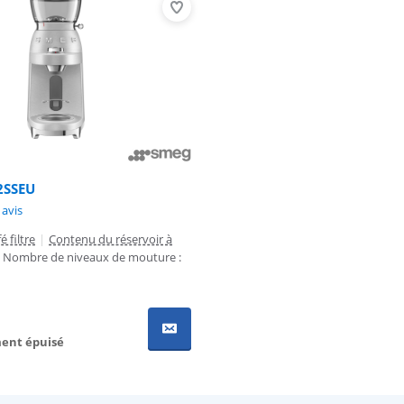
2SSEU
8,0 sur 10, basée sur 1 avis.
 avis
é filtre
|
Contenu du réservoir à
Nombre de niveaux de mouture :
ent épuisé