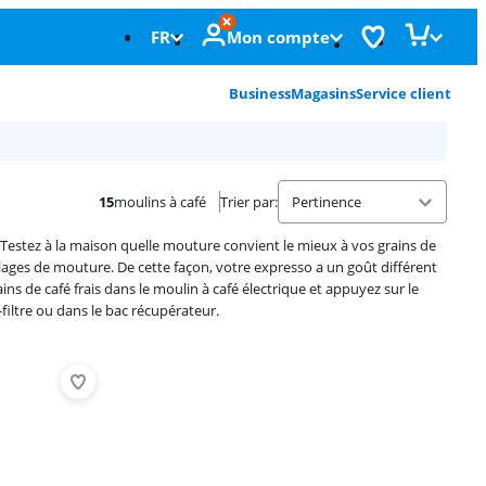
FR
Mon compte
Business
Magasins
Service client
15
moulins à café
Trier par
:
 Testez à la maison quelle mouture convient le mieux à vos grains de
églages de mouture. De cette façon, votre expresso a un goût différent
ains de café frais dans le moulin à café électrique et appuyez sur le
iltre ou dans le bac récupérateur.
Advertentie