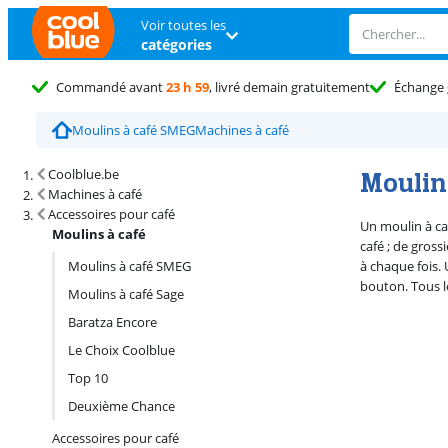
Voir toutes les
catégories
Commandé avant
23 h 59
, livré demain gratuitement
Échange
Moulins à café SMEG
Machines à café
Résultats de recherche et tri
Moulins
Coolblue.be
Machines à café
Accessoires pour café
Un moulin à ca
Moulins à café
café ; de gross
Moulins à café SMEG
à chaque fois. 
bouton. Tous l
Moulins à café Sage
Baratza Encore
Le Choix Coolblue
Top 10
Deuxième Chance
Accessoires pour café