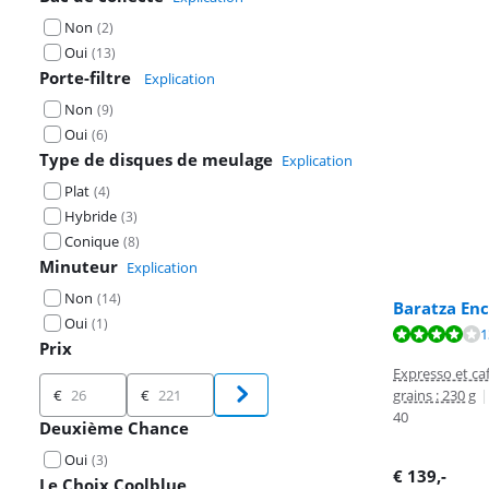
Non
(
2
)
Oui
(
13
)
Porte-filtre
Explication
Non
(
9
)
Oui
(
6
)
Type de disques de meulage
Explication
Plat
(
4
)
Hybride
(
3
)
Conique
(
8
)
Minuteur
Explication
Non
(
14
)
Baratza En
Oui
(
1
)
La note est de 
La note est de 
La note est de 
1
Prix
Expresso et caf
Prix
grains : 230 g
|
€
€
40
Deuxième Chance
Oui
(
3
)
€
139
,-
Le Choix Coolblue