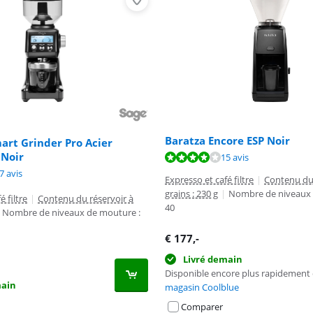
Baratza Encore ESP Noir
art Grinder Pro Acier
 Noir
8,2 sur 10, basée sur 15 avis.
15 avis
7,7 sur 10, basée sur 43 avis.
9,0 sur 10, basée sur 47 avis.
7 avis
Expresso et café filtre
|
Contenu du 
grains : 230 g
|
Nombre de niveaux 
é filtre
|
Contenu du réservoir à
40
Nombre de niveaux de mouture :
€
177
,-
Livré demain
Disponible encore plus rapidement
main
magasin Coolblue
Comparer