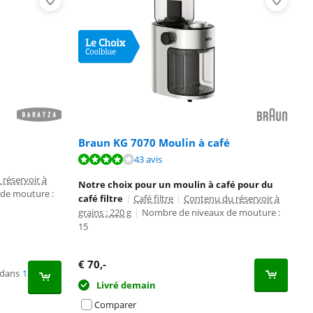
Braun KG 7070 Moulin à café
43 avis
réservoir à
Notre choix pour un moulin à café pour du
de mouture :
café filtre
|
Café filtre
|
Contenu du réservoir à
grains : 220 g
|
Nombre de niveaux de mouture :
15
€
70
,-
 dans
1
Livré demain
Comparer