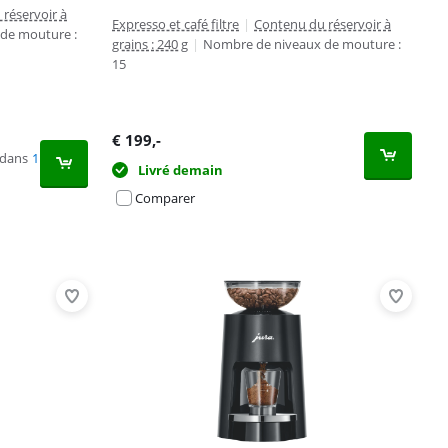
réservoir à
Expresso et café filtre
|
Contenu du réservoir à
de mouture :
grains : 240 g
|
Nombre de niveaux de mouture :
15
€
199
,-
 dans
1
Livré demain
Comparer