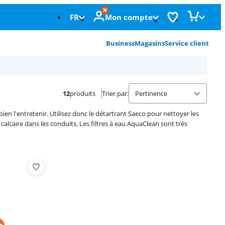
FR
Mon compte
Business
Magasins
Service client
12
produits
Trier par
:
ien l'entretenir. Utilisez donc le détartrant Saeco pour nettoyer les
calcaire dans les conduits. Les filtres à eau AquaClean sont très
Advertentie