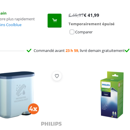
main
€
45,97
€
41,99
core plus rapidement
Temporairement épuisé
ins Coolblue
Comparer
Commandé avant
23 h 59
, livré demain gratuitement