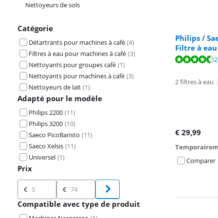
Nettoyeurs de sols
Catégorie
Philips / S
Détartrants pour machines à café
(
4
)
Filtre à eau
Filtres à eau pour machines à café
(
3
)
La note est de 
2
La note est de 
Nettoyants pour groupes café
(
1
)
Nettoyants pour machines à café
(
3
)
2 filtres à eau
Nettoyeurs de lait
(
1
)
Adapté pour le modèle
Philips 2200
(
11
)
Philips 3200
(
10
)
€
29,99
Saeco PicoBaristo
(
11
)
Saeco Xelsis
(
11
)
Temporairem
Universel
(
1
)
Comparer
Prix
Prix
€
€
Compatible avec type de produit