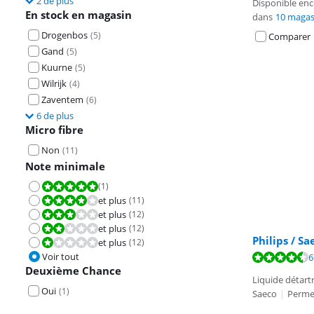
2 de plus
Disponible en
En stock en magasin
dans
10 magas
Drogenbos
(
5
)
Comparer
Gand
(
5
)
Kuurne
(
5
)
Wilrijk
(
4
)
Zaventem
(
6
)
6 de plus
Micro fibre
Non
(
11
)
Note minimale
(
1
)
La note est 10 sur 10.
et plus
(
11
)
La note est 8,0 sur 10.
et plus
(
12
)
La note est 6,0 sur 10.
et plus
(
12
)
La note est 4,0 sur 10.
Philips / S
et plus
(
12
)
La note est 2,0 sur 10.
Voir tout
La note est de 
6
La note est de 
Deuxième Chance
La note est de 
Liquide détart
Oui
(
1
)
Saeco
|
Permet