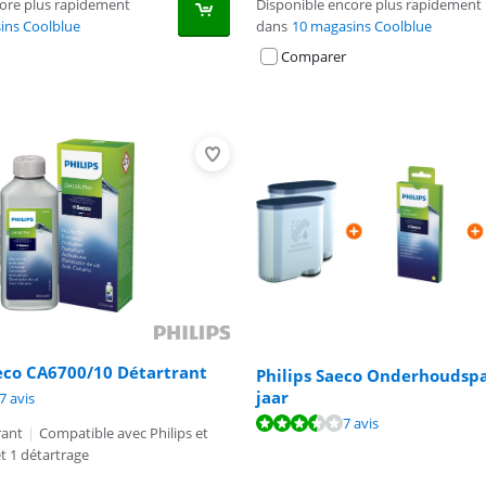
core plus rapidement
Disponible encore plus rapidement
ins Coolblue
dans
10 magasins Coolblue
Comparer
aeco CA6700/10 Détartrant
Philips Saeco Onderhoudspa
jaar
9,2 sur 10, basée sur 67 avis.
7 avis
9,8 sur 10, basée sur 4 avis.
6,9 sur 10, basée sur 7 avis.
7 avis
rant
|
Compatible avec Philips et
 1 détartrage