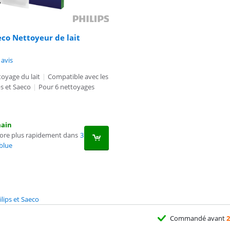
aeco Nettoyeur de lait
8,2 sur 10, basée sur 3 avis.
 avis
oyage du lait
|
Compatible avec les
s et Saeco
|
Pour 6 nettoyages
main
core plus rapidement dans
3
blue
lips et Saeco
Commandé avant
2