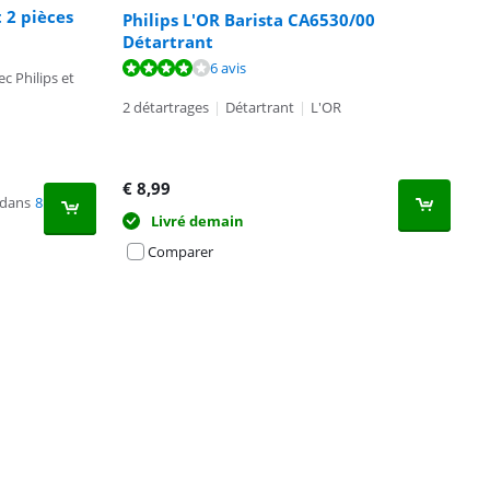
 2 pièces
Philips L'OR Barista CA6530/00
Détartrant
6 avis
c Philips et
2 détartrages
|
Détartrant
|
L'OR
€
8,99
 dans
8
Livré demain
Comparer