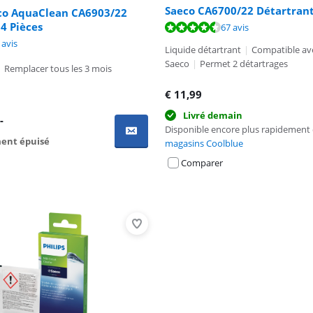
Saeco CA6700/22 Détartrant
eco AquaClean CA6903/22
 4 Pièces
9,2 sur 10, basée sur 67 avis.
67 avis
8,5 sur 10, basée sur 4 avis.
7,7 sur 10, basée sur 6 avis.
 avis
Liquide détartrant
|
Compatible ave
Saeco
|
Permet 2 détartrages
|
Remplacer tous les 3 mois
€
11,99
Livré demain
,-
Disponible encore plus rapidement
ent épuisé
magasins Coolblue
Comparer
Advertentie