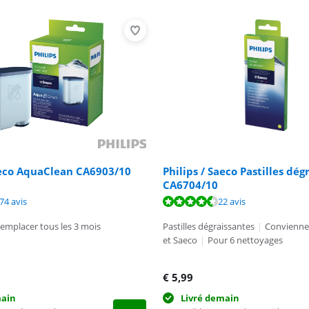
aeco AquaClean CA6903/10
Philips / Saeco Pastilles dég
CA6704/10
9,0 sur 10, basée sur 38 avis.
9,2 sur 10, basée sur 274 avis.
9,2 sur 10, basée sur 22 avis.
74 avis
22 avis
emplacer tous les 3 mois
Pastilles dégraissantes
|
Conviennen
et Saeco
|
Pour 6 nettoyages
€
5,99
main
Livré demain