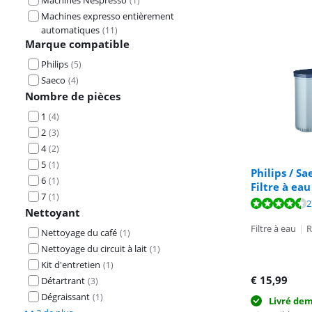
Machines Nespresso
(
1
)
Machines expresso entièrement
automatiques
(
11
)
Marque compatible
Philips
(
5
)
Saeco
(
4
)
Nombre de pièces
1
(
4
)
2
(
3
)
4
(
2
)
5
(
1
)
Philips / S
6
(
1
)
Filtre à eau
7
(
1
)
La note est de 
La note est de 
La note est de 
2
Nettoyant
Filtre à eau
|
R
Nettoyage du café
(
1
)
Nettoyage du circuit à lait
(
1
)
Kit d'entretien
(
1
)
€
15,99
Détartrant
(
3
)
Dégraissant
(
1
)
Livré de