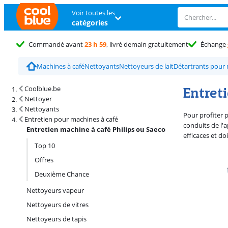
Voir toutes les
catégories
Commandé avant
23 h 59
, livré demain gratuitement
Échange
Machines à café
Nettoyants
Nettoyeurs de lait
Détartrants pour 
Résultats de recherche et tri
Entreti
Coolblue.be
Nettoyer
Nettoyants
Pour profiter p
Entretien pour machines à café
conduits de l'a
Entretien machine à café Philips ou Saeco
efficaces et d
Top 10
Offres
Deuxième Chance
Nettoyeurs vapeur
Nettoyeurs de vitres
Nettoyeurs de tapis