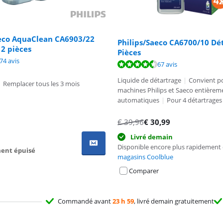
aeco AquaClean CA6903/22
Philips/Saeco CA6700/10 Dé
 2 pièces
Pièces
9,2 sur 10, basée sur 274 avis.
74 avis
9,2 sur 10, basée sur 67 avis.
67 avis
Liquide de détartrage
|
Convient po
|
Remplacer tous les 3 mois
machines Philips et Saeco entièrem
automatiques
|
Pour 4 détartrages
€
39,96
€
30,99
Livré demain
Disponible encore plus rapidement
ent épuisé
magasins Coolblue
Comparer
Commandé avant
23 h 59
, livré demain gratuitement