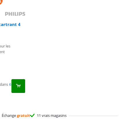
tartrant 4
ur les
ent
 dans
6
Échange
gratuit
11 vrais magasins