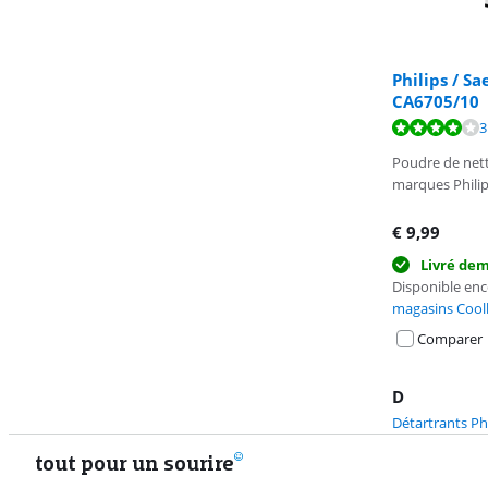
Philips / S
CA6705/10
La note est de 
3
Poudre de nett
marques Philip
€
9,99
Livré de
Disponible en
magasins Cool
Comparer
D
Détartrants Phi
tout pour un sourire