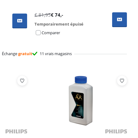
€
81,95
€
74
,-
Temporairement épuisé
Comparer
Échange
gratuit
11 vrais magasins