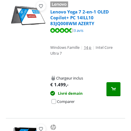
Lenovo Yoga 7 2-en-1 OLED
Copilot+ PC 14ILL10
83JQ008WM AZERTY
La note est de 8,7 sur 10, basée sur 3 avis.
3 avis
Windows Famille
|
14 p
|
Intel Core
Ultra 7
Chargeur inclus
€
1.499
,-
Livré demain
Comparer