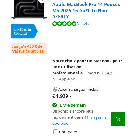
Apple MacBook Pro 14 Pouces
M5 2025 16 Go/1 To Noir
AZERTY
La note est de 9,6 sur 10, basée sur 31 avis.
31 avis
Jusqu'à 450 € de
valeur de reprise
Notre choix pour un MacBook pour
une utilisation
professionnelle
|
macOS
|
14,2
p
|
Apple M5
Aucun chargeur inclus
€
1.939
,-
Livré demain
Disponible encore plus
rapidement dans
11 magasins
Coolblue
Comparer