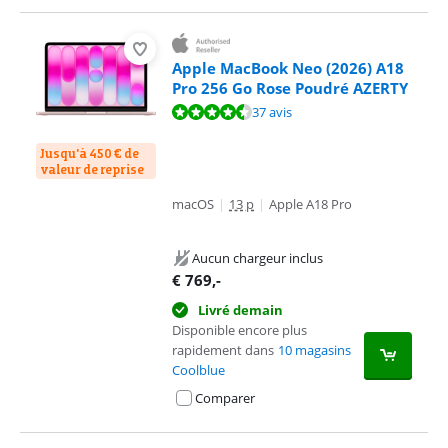
Apple MacBook Neo (2026) A18
Pro 256 Go Rose Poudré AZERTY
La note est de 9,4 sur 10, basée sur 37 avis.
37 avis
Jusqu'à 450 € de
valeur de reprise
macOS
|
13 p
|
Apple A18 Pro
Aucun chargeur inclus
€
769
,-
Livré demain
Disponible encore plus
rapidement dans
10 magasins
Coolblue
Comparer