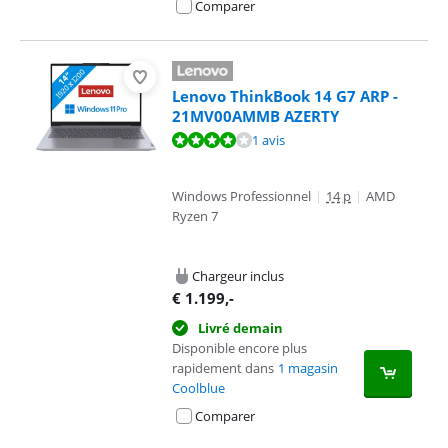
Comparer
Lenovo ThinkBook 14 G7 ARP -
21MV00AMMB AZERTY
La note est de 8,4 sur 10, basée sur 1 avis.
1 avis
Windows Professionnel
|
14 p
|
AMD
Ryzen 7
Chargeur inclus
€
1.199
,-
Livré demain
Disponible encore plus
rapidement dans
1 magasin
Coolblue
Comparer