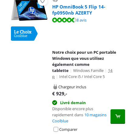
HP OmniBook 5 Flip 14-
fp0950nb AZERTY
La note est de 8,9 sur 10, basée sur 8 avis.
8 avis
Notre choix pour un PC portable
Windows que vous utilisez
également comme
tablette
|
Windows Famille
|
14
p
|
Intel Core i5 / Intel Core 5
Chargeur inclus
€
929
,-
Livré demain
Disponible encore plus
rapidement dans
10 magasins
Coolblue
Comparer