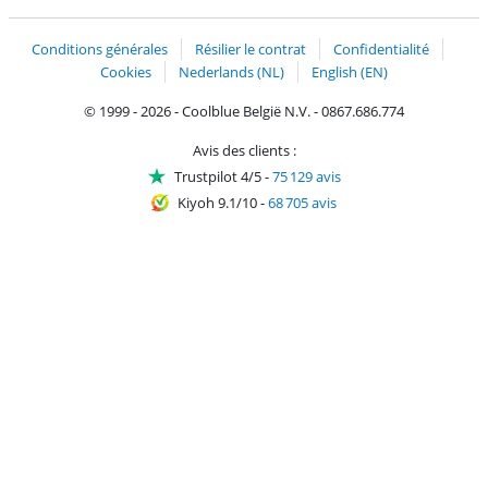
Trustprofile de Coolblue
Expédition et livraison avec bPost
Conditions générales
Résilier le contrat
Confidentialité
Cookies
Nederlands (NL)
English (EN)
© 1999 - 2026 - Coolblue België N.V. - 0867.686.774
Avis des clients :
Trustpilot 4/5
-
75 129 avis
Kiyoh 9.1/10
-
68 705 avis