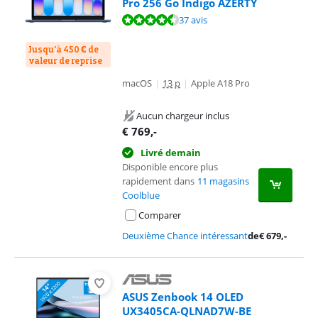
Pro 256 Go Indigo AZERTY
La note est de 9,4 sur 10, basée sur 37 avis.
37 avis
Jusqu'à 450 € de
valeur de reprise
macOS
|
13 p
|
Apple A18 Pro
Aucun chargeur inclus
€
769
,-
Livré demain
Disponible encore plus
rapidement dans
11 magasins
Coolblue
Comparer
Deuxième Chance intéressant
de
€
679
,-
ASUS Zenbook 14 OLED
UX3405CA-QLNAD7W-BE