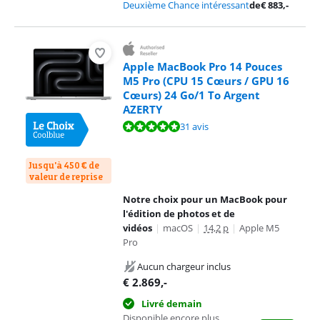
Deuxième Chance intéressant
de
€
883
,-
Apple MacBook Pro 14 Pouces
M5 Pro (CPU 15 Cœurs / GPU 16
Cœurs) 24 Go/1 To Argent
AZERTY
La note est de 9,6 sur 10, basée sur 31 avis.
31 avis
Jusqu'à 450 € de
valeur de reprise
Notre choix pour un MacBook pour
l'édition de photos et de
vidéos
|
macOS
|
14,2 p
|
Apple M5
Pro
Aucun chargeur inclus
€
2.869
,-
Livré demain
Disponible encore plus