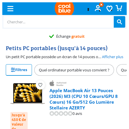
Échange
gratuit
Petits PC portables (jusqu'à 14 pouces)
Un petit PC portable possède un écran de 14 pouces ou moins. Ces PC portables sont pratiques si vous êtes souvent en déplacement. Grâce à leur faible poids et à leur taille compacte, ils sont faciles à transporter. Glissez facilement votre petit ordinateur portable dans votre sac et utilisez-le en déplacement, dans le train, à l'école ou au travail. Nous proposons des ordinateurs portables de 12, 13 et 14 pouces. Plus l'écran est grand, plus vous voyez de détails.
Afficher plus
Filtres
Quel ordinateur portable vous convient ?
Quel
Apple MacBook Air 13 Pouces
(2026) M3 (CPU 10 Cœurs/GPU 8
Cœurs) 16 Go/512 Go Lumière
Stellaire AZERTY
0 avis
Jusqu'à
450 € de
valeur
de