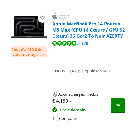
Apple MacBook Pro 14 Pouces
M5 Max (CPU 18 Cœurs / GPU 32
Cœurs) 36 Go/2 To Noir AZERTY
La note est de 9,6 sur 10, basée sur 31 avis.
31 avis
Jusqu'à 450 € de
valeur de reprise
macOS
|
14,2 p
|
Apple M5 Max
Aucun chargeur inclus
€
4.199
,-
Livré demain
Comparer