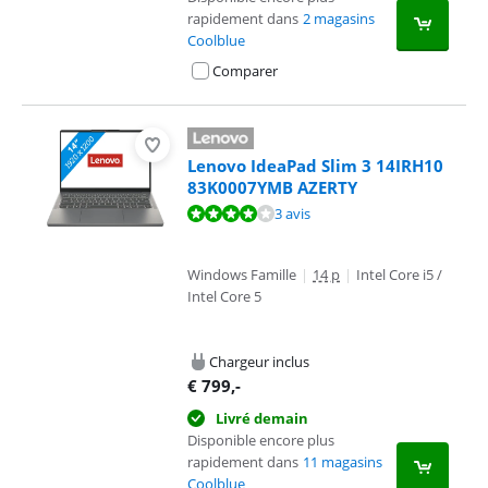
rapidement dans
2 magasins
Coolblue
Comparer
Lenovo IdeaPad Slim 3 14IRH10
83K0007YMB AZERTY
La note est de 8,0 sur 10, basée sur 3 avis.
3 avis
Windows Famille
|
14 p
|
Intel Core i5 /
Intel Core 5
Chargeur inclus
€
799
,-
Livré demain
Disponible encore plus
rapidement dans
11 magasins
Coolblue