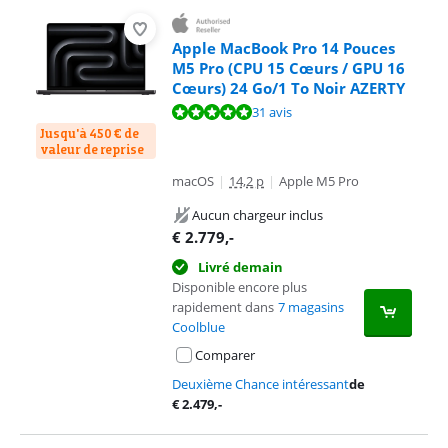
Apple MacBook Pro 14 Pouces
M5 Pro (CPU 15 Cœurs / GPU 16
Cœurs) 24 Go/1 To Noir AZERTY
La note est de 9,6 sur 10, basée sur 31 avis.
31 avis
Jusqu'à 450 € de
valeur de reprise
macOS
|
14,2 p
|
Apple M5 Pro
Aucun chargeur inclus
€
2.779
,-
Livré demain
Disponible encore plus
rapidement dans
7 magasins
Coolblue
Comparer
Deuxième Chance intéressant
de
€
2.479
,-