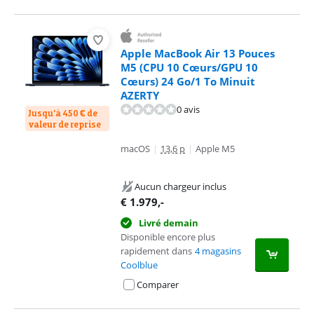
Apple MacBook Air 13 Pouces
M5 (CPU 10 Cœurs/GPU 10
Cœurs) 24 Go/1 To Minuit
AZERTY
0 avis
Jusqu'à 450 € de
valeur de reprise
macOS
|
13,6 p
|
Apple M5
Aucun chargeur inclus
€
1.979
,-
Livré demain
Disponible encore plus
rapidement dans
4 magasins
Coolblue
Comparer