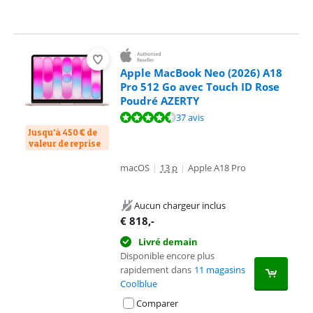
Apple MacBook Neo (2026) A18
Pro 512 Go avec Touch ID Rose
Poudré AZERTY
La note est de 9,4 sur 10, basée sur 37 avis.
37 avis
Jusqu'à 450 € de
valeur de reprise
macOS
|
13 p
|
Apple A18 Pro
Aucun chargeur inclus
€
818
,-
Livré demain
Disponible encore plus
rapidement dans
11 magasins
Coolblue
Comparer