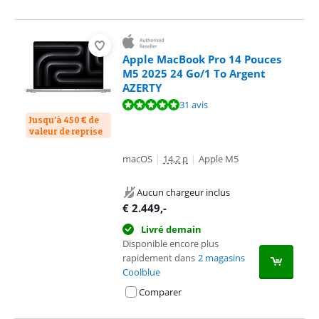
Apple MacBook Pro 14 Pouces
M5 2025 24 Go/1 To Argent
AZERTY
La note est de 9,6 sur 10, basée sur 31 avis.
31 avis
Jusqu'à 450 € de
valeur de reprise
macOS
|
14,2 p
|
Apple M5
Aucun chargeur inclus
€
2.449
,-
Livré demain
Disponible encore plus
rapidement dans
2 magasins
Coolblue
Comparer