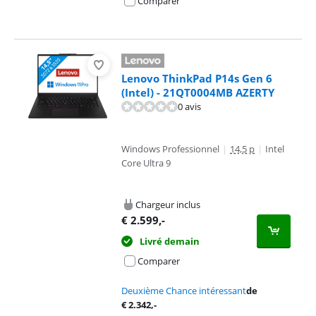
Comparer
Lenovo ThinkPad P14s Gen 6
(Intel) - 21QT0004MB AZERTY
0 avis
Windows Professionnel
|
14,5 p
|
Intel
Core Ultra 9
Chargeur inclus
€
2.599
,-
Livré demain
Comparer
Deuxième Chance intéressant
de
€
2.342
,-