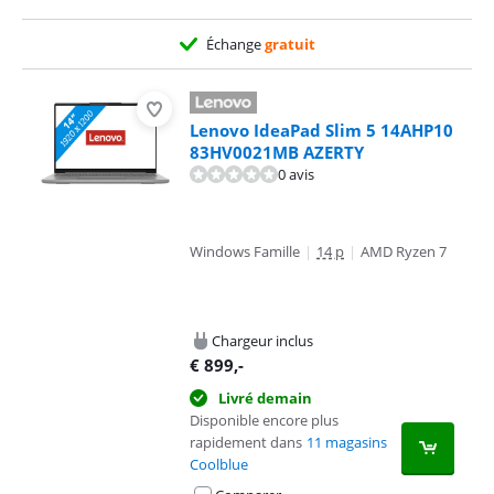
Échange
gratuit
Lenovo IdeaPad Slim 5 14AHP10
83HV0021MB AZERTY
0 avis
Windows Famille
|
14 p
|
AMD Ryzen 7
Chargeur inclus
€
899
,-
Livré demain
Disponible encore plus
rapidement dans
11 magasins
Coolblue