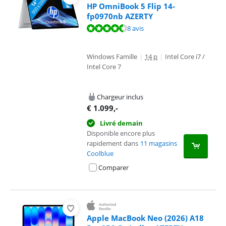
HP OmniBook 5 Flip 14-
fp0970nb AZERTY
La note est de 8,9 sur 10, basée sur 8 avis.
8 avis
Windows Famille
|
14 p
|
Intel Core i7 /
Intel Core 7
Chargeur inclus
€
1.099
,-
Livré demain
Disponible encore plus
rapidement dans
11 magasins
Coolblue
Comparer
Apple MacBook Neo (2026) A18