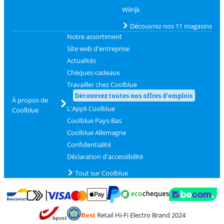
Wilrijk
Découvrez nos 11 magasins
Notre assortiment
Site web d'entreprise
Actualités
Chèques-cadeaux
Travailler chez Coolblue
Découvrez toutes nos offres d'emplois
À propos de
L'Appli Coolblue
Coolblue
Coolblue Pays-Bas
Coolblue Allemagne
Confidentialité
Déclaration d'accessibilité
Tout sur Coolblue
Payer avec MasterCard et Visa via ClickToPay
Payer avec des écochèques
Payer avec Bancontact
Payer avec ApplePay
Webshop Trustmark 
Payer avec PayPal
Best
Retail Hi-Fi Electro Brand 2024