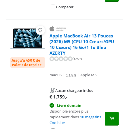
Comparer
Apple MacBook Air 13 Pouces
(2026) M5 (CPU 10 Cœurs/GPU
10 Cœurs) 16 Go/1 To Bleu
AZERTY
0 avis
Jusqu'à 450 € de
valeur de reprise
macOS
|
13,6 p
|
Apple M5
Aucun chargeur inclus
€
1.759
,-
Livré demain
Disponible encore plus
rapidement dans
10 magasins
Coolblue