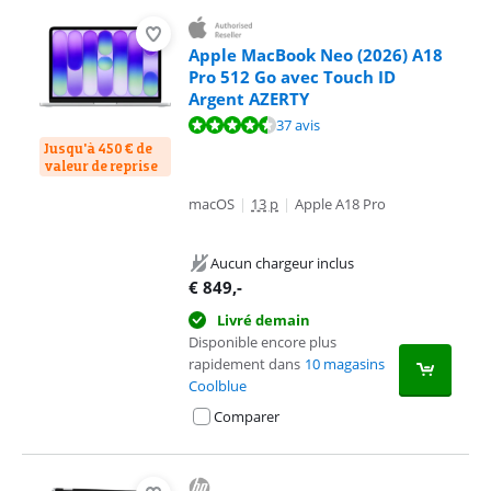
Apple MacBook Neo (2026) A18
Pro 512 Go avec Touch ID
Argent AZERTY
La note est de 9,4 sur 10, basée sur 37 avis.
37 avis
Jusqu'à 450 € de
valeur de reprise
macOS
|
13 p
|
Apple A18 Pro
Aucun chargeur inclus
€
849
,-
Livré demain
Disponible encore plus
rapidement dans
10 magasins
Coolblue
Comparer