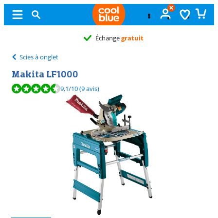
Échange
gratuit
Scies à onglet
Makita LF1000
La note est de 9,1 sur 10, basée sur 9 avis.
9,1
/10
(9 avis)