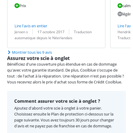
Prix
calme
légèr
Lire l'avis en entier
Lire l'avi
Évaluation par :
Date :
Traduction :
Évaluation pa
Date :
Traduction :
Jeroen s
17 octobre 2017
Traduction
Hendrik 
automatique depuis le Néerlandais
Traducti
Montrer tous les 9 avis
Assurez votre scie à onglet
Bénéficiez d'une couverture plus étendue en cas de dommage
qu'avec votre garantie standard. De plus, Coolblue s'occupe de
tout : de l'achat à la réparation. Une réparation n'est pas possible ?
Vous recevrez alors le prix d'achat sous forme de Crédit Coolblue.
Comment assurer votre scie à onglet ?
Ajoutez d'abord votre scie à onglet à votre panier.
Choisissez ensuite le Plan de protection ci-dessous sur la
page suivante. Vous avez toujours 30 jours pour changer
d'avis et ne payez pas de franchise en cas de dommage.