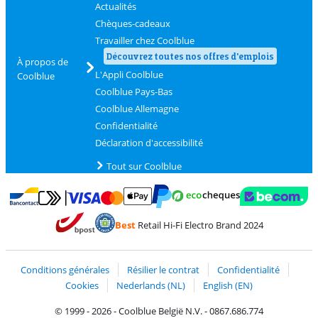
Actualités
Chèques-cadeaux
Travailler chez Coolblue
Découvrez toutes nos offres d'emplois
À propos de
L'Appli Coolblue
Coolblue
Coolblue Pays-Bas
Coolblue Allemagne
Confidentialité
Déclaration d'accessibilité
Tout sur Coolblue
Payer avec MasterCard et Visa via ClickToPay
Payer avec des écochèques
Payer avec Bancontact
Payer avec ApplePay
Webshop Trustmark 
Payer avec PayPal
Best
Retail Hi-Fi Electro Brand 2024
Trustprofile de Coolblue
Expédition et livraison avec bPost
Conditions générales
Résilier le contrat
Confidentialité
Cookies
Nederlands (NL)
English (EN)
© 1999 - 2026 - Coolblue België N.V. - 0867.686.774