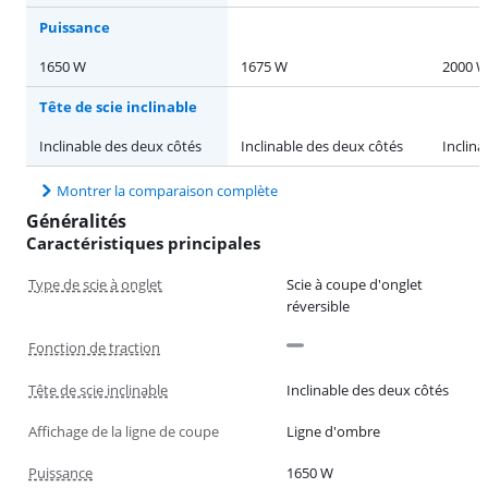
Puissance
1650 W
1675 W
2000 
Tête de scie inclinable
Inclinable des deux côtés
Inclinable des deux côtés
Inclina
Montrer la comparaison complète
Généralités
Caractéristiques principales
Type de scie à onglet
Scie à coupe d'onglet
réversible
Fonction de traction
Tête de scie inclinable
Inclinable des deux côtés
Affichage de la ligne de coupe
Ligne d'ombre
Puissance
1650 W