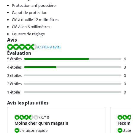
Protection antipoussière
Capot de protection
Clé à douille 12 millimètres
Clé Allen 6 millimètres
Équerre de réglage
Avis
La note est de 9,1 sur 10, basée sur 9 avis.
9,1
/10
(9 avis)
Évaluation
5 étoiles
6
4 étoiles
3
3 étoiles
0
2 étoiles
0
1 étoile
0
Avis les plus utiles
La note est 7,0 sur 10.
La note est 8
7,0
/10
Moins cher qu'en magasin
recomma
prof.
Livraison rapide
stabel