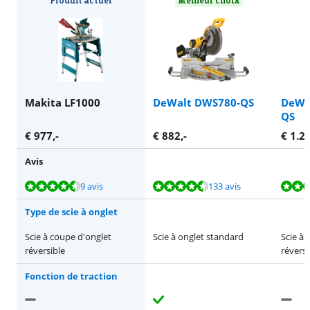
Makita LF1000
DeWalt DWS780-QS
DeWa
QS
€
977
,-
€
882
,-
€
1.2
Avis
La note est de 9,1 sur 10, basée sur 9 avis.
La note est de 9,2 sur 10, basée sur 133 avis.
La note est de 9,5 sur 10, basée sur 27 avis.
9 avis
133 avis
Type de scie à onglet
Scie à coupe d'onglet
Scie à onglet standard
Scie à 
réversible
réversi
Fonction de traction