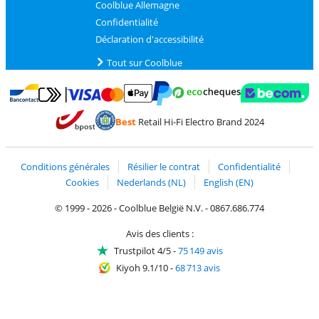
Coolblue Allemagne
Confidentialité
Déclaration d'accessibilité
Tout sur Coolblue
Payer avec MasterCard et Visa via ClickToPay
Payer avec des écochèques
Payer avec Bancontact
Payer avec ApplePay
Webshop Trustmark 
Payer avec PayPal
Best
Retail Hi-Fi Electro Brand 2024
Trustprofile de Coolblue
Expédition et livraison avec bPost
Conditions générales
Résilier le contrat
Confidentialité
Cookies
Nederlands (NL)
English (EN)
© 1999 - 2026 - Coolblue België N.V. - 0867.686.774
Avis des clients :
Trustpilot 4/5
-
75 149 avis
Kiyoh 9.1/10
-
68 713 avis