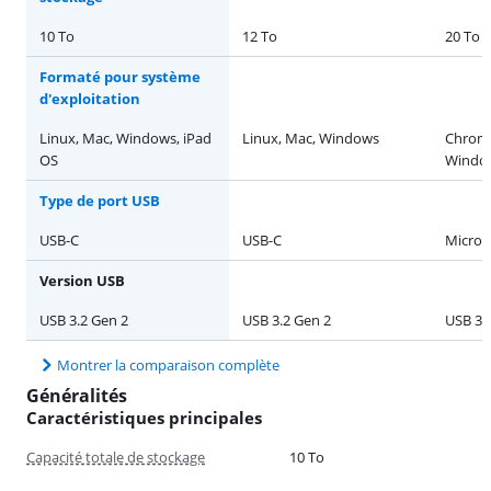
10 To
12 To
20 To
Formaté pour système
d'exploitation
Linux, Mac, Windows, iPad
Linux, Mac, Windows
Chrome
OS
Windo
Type de port USB
USB-C
USB-C
Micro 
Version USB
USB 3.2 Gen 2
USB 3.2 Gen 2
USB 3.
Montrer la comparaison complète
Généralités
Caractéristiques principales
Capacité totale de stockage
10 To