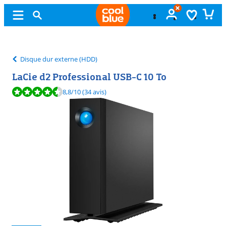
Échange
gratuit
Disque dur externe (HDD)
LaCie d2 Professional USB-C 10 To
La note est de 8,8 sur 10, basée sur 34 avis.
8,8
/10
(34 avis)