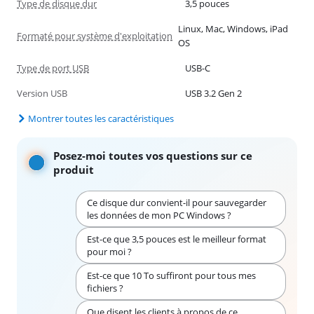
Type de disque dur
3,5 pouces
Linux, Mac, Windows, iPad
Formaté pour système d'exploitation
OS
Type de port USB
USB-C
Version USB
USB 3.2 Gen 2
Montrer toutes les caractéristiques
Posez-moi toutes vos questions sur ce
produit
Ce disque dur convient-il pour sauvegarder
les données de mon PC Windows ?
Est-ce que 3,5 pouces est le meilleur format
pour moi ?
Est-ce que 10 To suffiront pour tous mes
fichiers ?
Que disent les clients à propos de ce