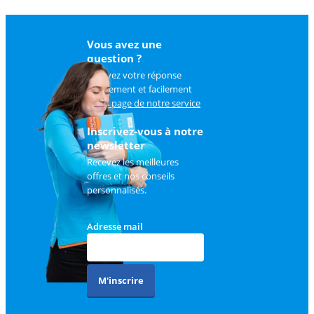
Vous avez une
question ?
Trouvez votre réponse
rapidement et facilement
sur
la page de notre service
client
.
Inscrivez-vous à notre
newsletter
Recevez les meilleures
offres et nos conseils
personnalisés.
Adresse mail
M'inscrire