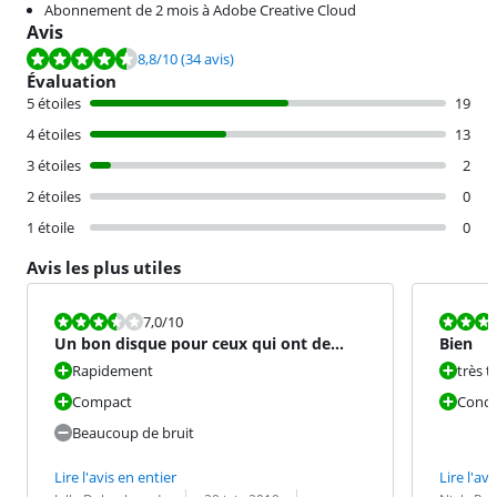
Abonnement de 2 mois à Adobe Creative Cloud
Avis
La note est de 8,8 sur 10, basée sur 34 avis.
8,8
/10
(34 avis)
Évaluation
5 étoiles
19
4 étoiles
13
3 étoiles
2
2 étoiles
0
1 étoile
0
Avis les plus utiles
La note est 7,0 sur 10.
La note est 1
7,0
/10
Un bon disque pour ceux qui ont de
Bien
l'argent à revendre.
Rapidement
très t
Compact
Conce
Beaucoup de bruit
Lire l'avis en entier
Lire l'avi