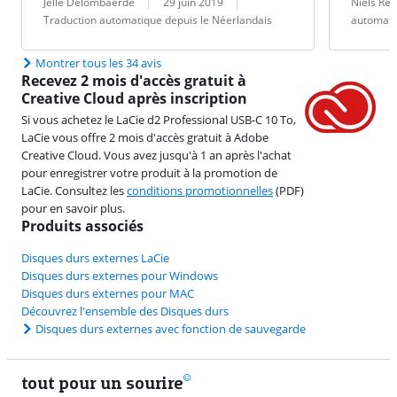
Évaluation par :
Date :
Traduction :
Évaluation pa
Date :
Traduction :
Jelle Delombaerde
29 juin 2019
Niels Re
Traduction automatique depuis le Néerlandais
automati
Montrer tous les 34 avis
Recevez 2 mois d'accès gratuit à
Creative Cloud après inscription
Si vous achetez le LaCie d2 Professional USB-C 10 To,
LaCie vous offre 2 mois d'accès gratuit à Adobe
Creative Cloud. Vous avez jusqu'à 1 an après l'achat
pour enregistrer votre produit à la promotion de
LaCie. Consultez les
conditions promotionnelles
(PDF)
pour en savoir plus.
Produits associés
Disques durs externes LaCie
Disques durs externes pour Windows
Disques durs externes pour MAC
Découvrez l'ensemble des Disques durs
Disques durs externes avec fonction de sauvegarde
tout pour un sourire
11 vrais