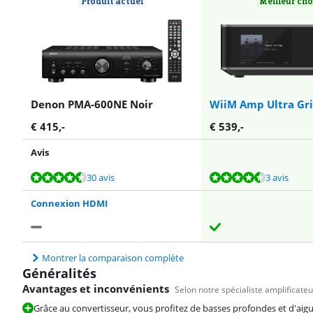
Produit actuel
Meilleur ch
Denon PMA-600NE Noir
WiiM Amp Ultra Gri
€
415
,-
€
539
,-
Avis
La note est de 9,1 sur 10, basée sur 30 avis.
La note est de 9,3 sur 10, basée sur 3 avis.
La note est de 9,6 sur 10, basée sur 8 avis.
La note est de 9,0 sur 10, basée sur 8 avis.
La note est de 9,3 sur 10, basée sur 12 avis.
30 avis
3 avis
Connexion HDMI
Montrer la comparaison complète
Généralités
Avantages et inconvénients
Selon notre spécialiste amplificateu
Grâce au convertisseur, vous profitez de basses profondes et d'aigus