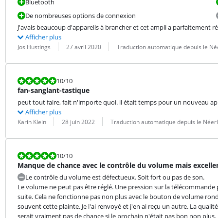
Bluetooth
De nombreuses options de connexion
J'avais beaucoup d'appareils à brancher et cet ampli a parfaitement ré
Afficher plus
Évaluation par :
Date :
Traduction :
Jos Hustings
27 avril 2020
Traduction automatique depuis le Né
La note est 10 sur 10.
10
/10
fan-sanglant-tastique
peut tout faire, fait n'importe quoi. il était temps pour un nouveau ap
Afficher plus
Évaluation par :
Date :
Traduction :
Karin Klein
28 juin 2022
Traduction automatique depuis le Néer
La note est 10 sur 10.
10
/10
Manque de chance avec le contrôle du volume mais excelle
Le contrôle du volume est défectueux. Soit fort ou pas de son.
Le volume ne peut pas être réglé. Une pression sur la télécommande p
suite. Cela ne fonctionne pas non plus avec le bouton de volume rond.
souvent cette plainte. Je l'ai renvoyé et j'en ai reçu un autre. La quali
serait vraiment pas de chance si le prochain n'était pas bon non plus.