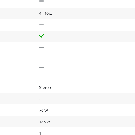
4 - 16 Ω
Stéréo
2
70 W
185 W
1