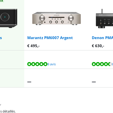
oix
s
Marantz PM6007 Argent
Denon PMA
€
495
,-
€
630
,-
8 avis
r
 détaillés.