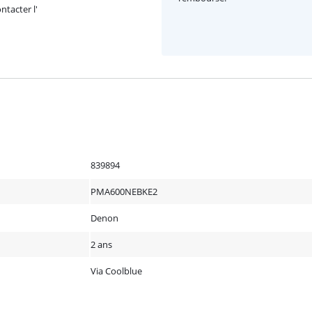
ntacter l'
839894
PMA600NEBKE2
Denon
2 ans
Via Coolblue