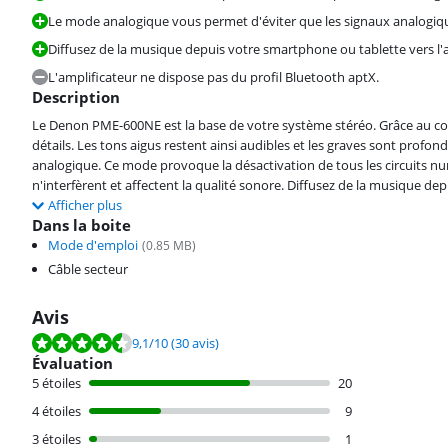
Le mode analogique vous permet d'éviter que les signaux analogique
Diffusez de la musique depuis votre smartphone ou tablette vers l'a
L'amplificateur ne dispose pas du profil Bluetooth aptX.
Description
Le Denon PME-600NE est la base de votre système stéréo. Grâce au co
détails. Les tons aigus restent ainsi audibles et les graves sont profon
analogique. Ce mode provoque la désactivation de tous les circuits n
n'interfèrent et affectent la qualité sonore. Diffusez de la musique de
Afficher plus
Dans la boite
Mode d'emploi
(
0.85
MB)
Câble secteur
Avis
La note est de 9,1 sur 10, basée sur 30 avis.
9,1
/10
(30 avis)
Évaluation
5 étoiles
20
4 étoiles
9
3 étoiles
1