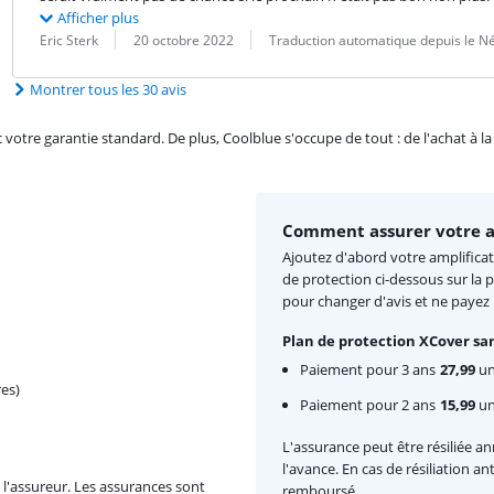
Afficher plus
Évaluation par :
Date :
Traduction :
Eric Sterk
20 octobre 2022
Traduction automatique depuis le N
Montrer tous les 30 avis
re garantie standard. De plus, Coolblue s'occupe de tout : de l'achat à la r
Comment assurer votre a
Ajoutez d'abord votre amplificat
de protection ci-dessous sur la 
pour changer d'avis et ne payez
Plan de protection XCover san
Paiement pour 3 ans
27,99
un
es)
Paiement pour 2 ans
15,99
une
L'assurance peut être résiliée a
l'avance. En cas de résiliation a
l'assureur. Les assurances sont
remboursé.