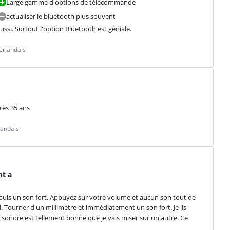
Large gamme d'options de télécommande
actualiser le bluetooth plus souvent
ussi. Surtout l'option Bluetooth est géniale.
erlandais
rès 35 ans
landais
nt a
uis un son fort. Appuyez sur votre volume et aucun son tout de 
 Tourner d'un millimètre et immédiatement un son fort. Je lis 
té sonore est tellement bonne que je vais miser sur un autre. Ce 