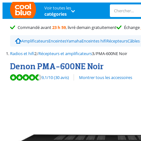
Voir toutes les
catégories
Commandé avant
23 h 59
, livré demain gratuitement
Échange
Amplificateurs
Enceintes
Yamaha
Enceintes hifi
Récepteurs
Câbles 
Radios et hifi
Récepteurs et amplificateurs
PMA-600NE Noir
Denon PMA-600NE Noir
La note est de 9,1 sur 10, basée sur 30 avis.
9,1
/10
(30 avis)
Montrer tous les accessoires