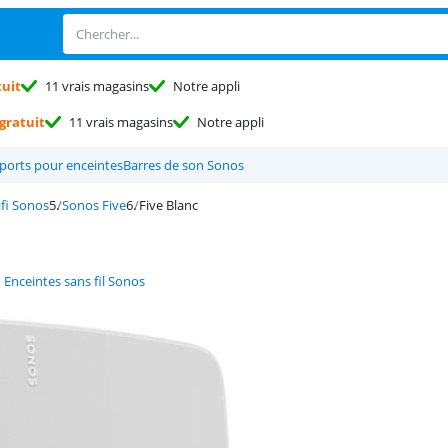
tuit
11 vrais magasins
Notre appli
gratuit
11 vrais magasins
Notre appli
ports pour enceintes
Barres de son Sonos
ifi Sonos
Sonos Five
Five Blanc
Enceintes sans fil Sonos