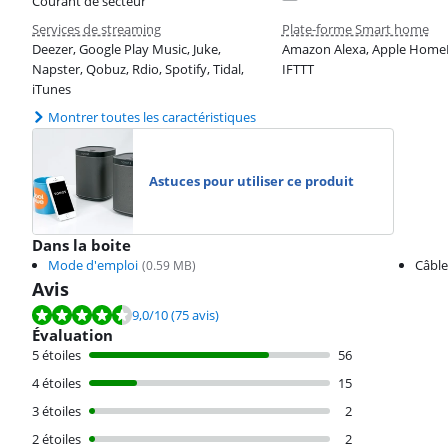
Courant de secteur
Services de streaming
Plate-forme Smart home
Deezer, Google Play Music, Juke,
Amazon Alexa, Apple HomeK
Napster, Qobuz, Rdio, Spotify, Tidal,
IFTTT
iTunes
Montrer toutes les caractéristiques
Astuces pour utiliser ce produit
Dans la boite
Mode d'emploi
Câble
(
0.59
MB)
Avis
La note est de 9,0 sur 10, basée sur 75 avis.
9,0
/10
(75 avis)
Évaluation
5 étoiles
56
4 étoiles
15
3 étoiles
2
2 étoiles
2