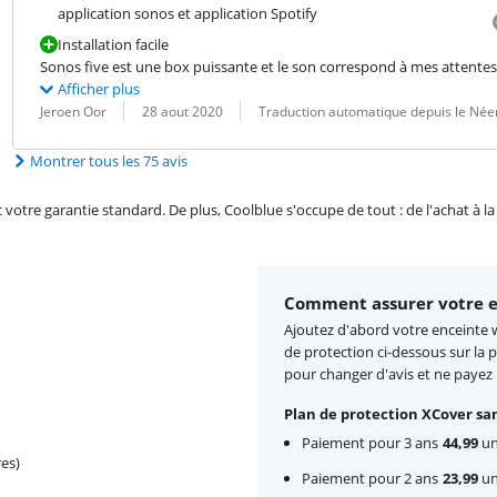
application sonos et application Spotify
Installation facile
Sonos five est une box puissante et le son correspond à mes attentes
Afficher plus
Évaluation par :
Date :
Traduction :
Jeroen Oor
28 aout 2020
Traduction automatique depuis le Née
Montrer tous les 75 avis
re garantie standard. De plus, Coolblue s'occupe de tout : de l'achat à la r
Comment assurer votre en
Ajoutez d'abord votre enceinte wi
de protection ci-dessous sur la 
pour changer d'avis et ne payez
Plan de protection XCover san
Paiement pour 3 ans
44,99
une
es)
Paiement pour 2 ans
23,99
une