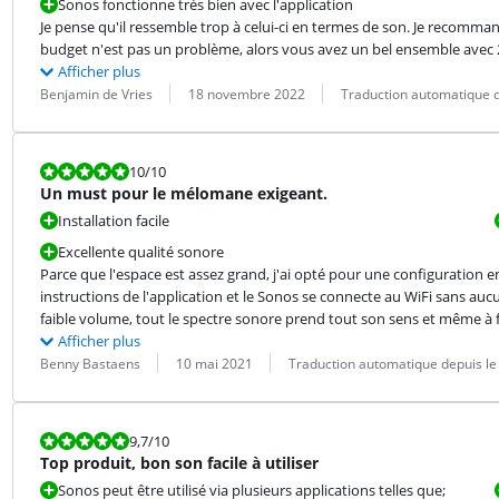
Sonos fonctionne très bien avec l'application
Je pense qu'il ressemble trop à celui-ci en termes de son. Je recommand
budget n'est pas un problème, alors vous avez un bel ensemble avec 2
Afficher plus
Évaluation par :
Date :
Traduction :
Benjamin de Vries
18 novembre 2022
Traduction automatique d
La note est 10 sur 10.
10
/10
Un must pour le mélomane exigeant.
Installation facile
Excellente qualité sonore
Parce que l'espace est assez grand, j'ai opté pour une configuration en duo
instructions de l'application et le Sonos se connecte au WiFi sans au
faible volume, tout le spectre sonore prend tout son sens et même à fo
Afficher plus
Évaluation par :
Date :
Traduction :
Benny Bastaens
10 mai 2021
Traduction automatique depuis le
La note est 9,7 sur 10.
9,7
/10
Top produit, bon son facile à utiliser
Sonos peut être utilisé via plusieurs applications telles que;