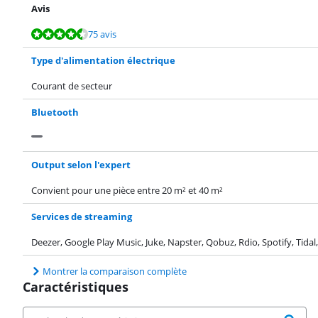
Avis
La note est de 9,0 sur 10, basée sur 75 avis.
La note est de 9,0 sur 10, basée sur 75 avis.
75 avis
Type d'alimentation électrique
Courant de secteur
Bluetooth
Output selon l'expert
Convient pour une pièce entre 20 m² et 40 m²
Services de streaming
Deezer, Google Play Music, Juke, Napster, Qobuz, Rdio, Spotify, Tidal
Montrer la comparaison complète
Caractéristiques