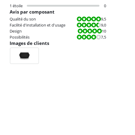
1 étoile
0
Avis par composant
La note est 9,5 sur 10.
Qualité du son
9,5
La note est 9,0 sur 10.
Facilité d'installation et d'usage
9,0
La note est 10 sur 10.
Design
10
La note est 7,5 sur 10.
Possibilités
7,5
Images de clients