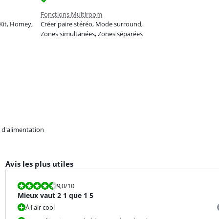
Fonctions Multiroom
it, Homey,
Créer paire stéréo, Mode surround,
Zones simultanées, Zones séparées
 d'alimentation
Avis les plus utiles
La note est 9,0 sur 10.
9,0
/10
Mieux vaut 2 1 que 1 5
À l'air cool