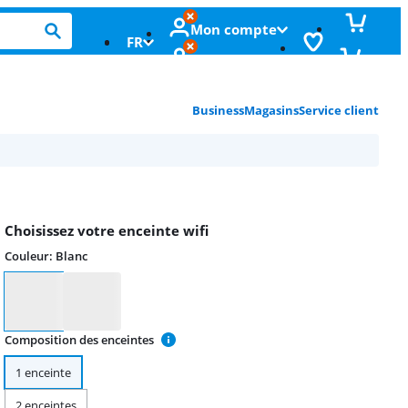
Mon compte
FR
Business
Magasins
Service client
Choisissez votre enceinte wifi
Couleur
:
Blanc
Couleur
Composition des enceintes
1 enceinte
2 enceintes