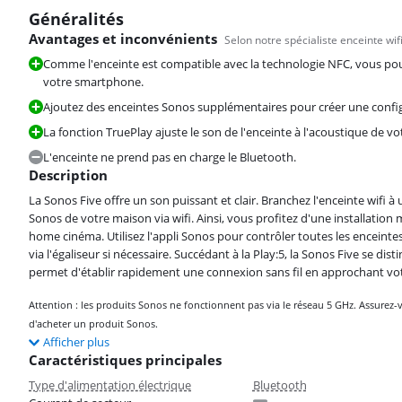
Généralités
Avantages et inconvénients
Selon notre spécialiste enceinte wif
Comme l'enceinte est compatible avec la technologie NFC, vous pouv
votre smartphone.
Ajoutez des enceintes Sonos supplémentaires pour créer une conf
La fonction TruePlay ajuste le son de l'enceinte à l'acoustique de vo
L'enceinte ne prend pas en charge le Bluetooth.
Description
La Sonos Five offre un son puissant et clair. Branchez l'enceinte wifi à 
Sonos de votre maison via wifi. Ainsi, vous profitez d'une installation
home cinéma. Utilisez l'appli Sonos pour contrôler toutes les enceint
via l'égaliseur si nécessaire. Succédant à la Play:5, la Sonos Five se di
permet d'établir rapidement une connexion sans fil en approchant vo
Attention : les produits Sonos ne fonctionnent pas via le réseau 5 GHz. Assurez-v
d'acheter un produit Sonos.
Afficher plus
Caractéristiques principales
Type d'alimentation électrique
Bluetooth