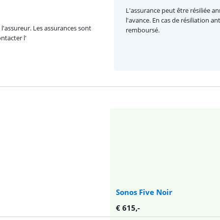
L'assurance peut être résiliée a
l'avance. En cas de résiliation a
l'assureur. Les assurances sont
remboursé.
ntacter l'
Sonos Five Noir
€
615
,-