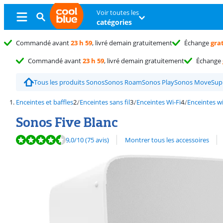
Voir toutes les
catégories
Commandé avant
23 h 59
, livré demain gratuitement
Échange
gra
Commandé avant
23 h 59
, livré demain gratuitement
Échange
Tous les produits Sonos
Sonos Roam
Sonos Play
Sonos Move
Sup
Enceintes et baffles
Enceintes sans fil
Enceintes Wi-Fi
Enceintes w
Sonos Five Blanc
La note est de 9,0 sur 10, basée sur 75 avis.
Découvrez l'ensemble des
9,0
/10
(75 avis)
Montrer tous les accessoires