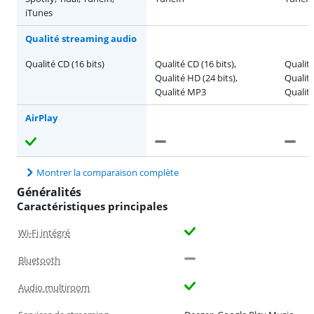
iTunes
Qualité streaming audio
Qualité CD (16 bits)
Qualité CD (16 bits),
Qualité
Qualité HD (24 bits),
Qualité
Qualité MP3
Qualit
AirPlay
Montrer la comparaison complète
Généralités
Caractéristiques principales
Wi-Fi intégré
Bluetooth
Audio multiroom