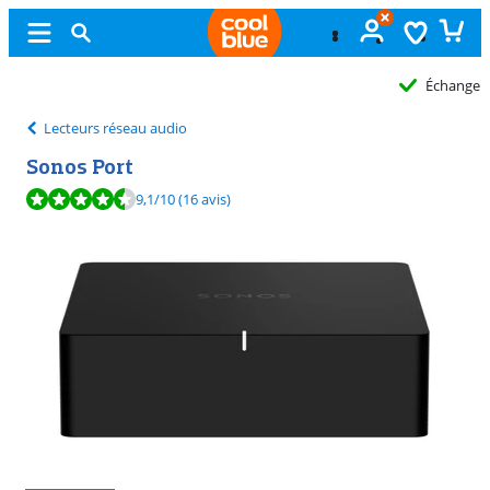
Échange
gratuit
Lecteurs réseau audio
Sonos Port
La note est de 9,1 sur 10, basée sur 16 avis.
9,1
/10
(16 avis)