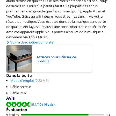
audio diffuse en qualité CD 16 bits. Vous entendez ainsi beaucoup
de détails et la musique paraît réaliste. La plupart des applis
prennent en charge cette qualité, comme Spotify, Apple Music et
YouTube. Grâce au wifi intégré, vous streamez sans fil via votre
réseau domestique. Vous écoutez donc de la musique sans perte
de qualité. AirPlay assure aussi une connexion stable et sécurisée
avec vos appareils Apple. Vous pouvez ainsi lire de la musique ou
des vidéos via Apple Music.
Voir la description complète
Astuces pour utiliser ce
produit
Dans la boite
Mode d'emploi
(
0.22
MB)
Câble secteur
Câble RCA
Avis
La note est de 9,1 sur 10, basée sur 16 avis.
9,1
/10
(16 avis)
Évaluation
5 étoiles
13