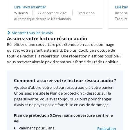
Lire l'avis en entier
Lire l'avi
Évaluation par :
Date :
Traduction :
Évaluation pa
Date :
Traduction :
Willem V
27 décembre 2021
Traduction
Richard Z
automatique depuis le Néerlandais
Traducti
Montrer tous les 16 avis
Assurez votre lecteur réseau audio
Bénéficiez d'une couverture plus étendue en cas de dommage
qu'avec votre garantie standard. De plus, Coolblue s'occupe de
tout : de l'achat à la réparation. Une réparation n'est pas possible ?
Vous recevrez alors le prix d'achat sous forme de Crédit Coolblue.
Comment assurer votre lecteur réseau audio ?
Ajoutez d'abord votre lecteur réseau audio à votre panier.
Choisissez ensuite le Plan de protection ci-dessous sur la
page suivante. Vous avez toujours 30 jours pour changer
d'avis et ne payez pas de franchise en cas de dommage.
Plan de protection XCover sans couverture contre le
vol
Paiement pour 3 ans
Explication