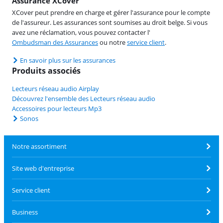
Assurance XCover
XCover peut prendre en charge et gérer l'assurance pour le compte
de l'assureur. Les assurances sont soumises au droit belge. Si vous
avez une réclamation, vous pouvez contacter l'
Ombudsman des Assurances
ou notre
service client
.
En savoir plus sur les assurances
Produits associés
Lecteurs réseau audio Airplay
Découvrez l'ensemble des Lecteurs réseau audio
Accessoires pour lecteurs Mp3
Sonos
Notre assortiment
Site web d'entreprise
Service client
Business