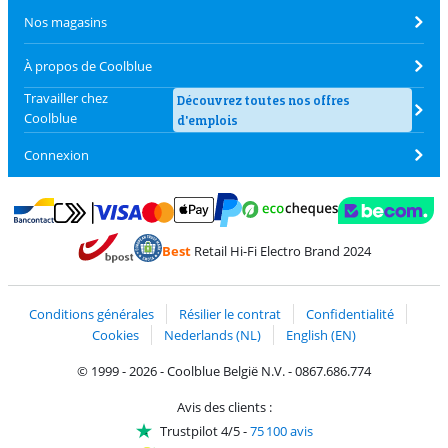
Nos magasins
À propos de Coolblue
Travailler chez
Découvrez toutes nos offres
Coolblue
d'emplois
Connexion
Payer avec MasterCard et Visa via ClickToPay
Payer avec des écochèques
Payer avec Bancontact
Payer avec ApplePay
Webshop Trustmark 
Payer avec PayPal
Best
Retail Hi-Fi Electro Brand 2024
Trustprofile de Coolblue
Expédition et livraison avec bPost
Conditions générales
Résilier le contrat
Confidentialité
Cookies
Nederlands (NL)
English (EN)
© 1999 - 2026 - Coolblue België N.V. - 0867.686.774
Avis des clients :
Trustpilot 4/5
-
75 100 avis