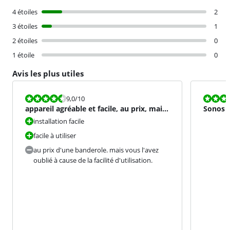
4 étoiles
2
3 étoiles
1
2 étoiles
0
1 étoile
0
Avis les plus utiles
La note est 9,0 sur 10.
La note est 9
9,0
/10
appareil agréable et facile, au prix, mais
Sonos e
pas de soucis ave
installation facile
facile à utiliser
au prix d'une banderole. mais vous l'avez
oublié à cause de la facilité d'utilisation.