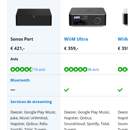
Sonos Port
WiiM Ultra
WiiM 
€
421
,-
€
359
,-
€
359
Avis
La note est de 9,1 sur 10, basée sur 16 avis.
La note est de 9,5 sur 10, basée sur 38 avis.
La note est de 9,5 sur 10, basée sur 11 avis.
La note est de 9,9 sur 10, basée sur 5 avis.
16 avis
38 avis
Bluetooth
Services de streaming
Deezer, Google Play Music,
Deezer, Google Play Music,
Deezer
Juke, Music Unlimited,
Napster, Qobuz,
Napste
Napster, Qobuz, Rdio,
Soundcloud, Spotify, Tidal,
Soundcl
Spotify, Tidal, TuneIn,
TuneIn
TuneIn