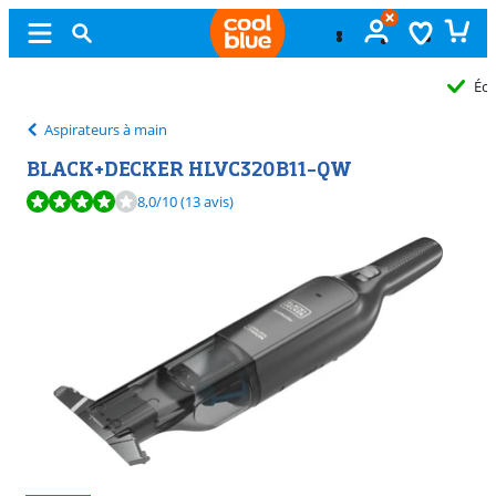
Échange
gratuit
Aspirateurs à main
BLACK+DECKER HLVC320B11-QW
La note est de 8,0 sur 10, basée sur 13 avis.
8,0
/10
(13 avis)