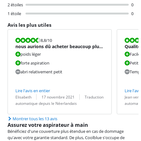
2 étoiles
0
1 étoile
0
Avis les plus utiles
La note est 8,8 sur 10.
La note est 8
8,8
/10
nous aurions dû acheter beaucoup plus
Qualité 
tôt
poids léger
Facile 
forte aspiration
Petit
abri relativement petit
Temps 
Lire l'avis en entier
Lire l'avi
Évaluation par :
Date :
Traduction :
Évaluation pa
Date :
Traduction :
Elisabeth
17 novembre 2021
Traduction
Jean ven
automatique depuis le Néerlandais
automati
Montrer tous les 13 avis
Assurez votre aspirateur à main
Bénéficiez d'une couverture plus étendue en cas de dommage
qu'avec votre garantie standard. De plus, Coolblue s'occupe de