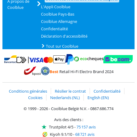
À propos de
L'Appli Coolblue
Coolblue
Coolblue Pays-Bas
Coolblue Allemagne
Confidentialité
Déclaration d'accessibilité
Tout sur Coolblue
Payer avec MasterCard et Visa via ClickToPay
Payer avec des écochèques
Payer avec Bancontact
Payer avec ApplePay
Webshop Trustmark 
Payer avec PayPal
Best
Retail Hi-Fi Electro Brand 2024
Trustprofile de Coolblue
Expédition et livraison avec bPost
Conditions générales
Résilier le contrat
Confidentialité
Cookies
Nederlands (NL)
English (EN)
© 1999 - 2026 - Coolblue België N.V. - 0867.686.774
Avis des clients :
Trustpilot 4/5
-
75 157 avis
Kiyoh 9.1/10
-
68 721 avis