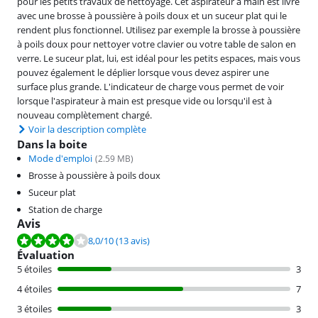
pour les petits travaux de nettoyage. Cet aspirateur à main est livré
avec une brosse à poussière à poils doux et un suceur plat qui le
rendent plus fonctionnel. Utilisez par exemple la brosse à poussière
à poils doux pour nettoyer votre clavier ou votre table de salon en
verre. Le suceur plat, lui, est idéal pour les petits espaces, mais vous
pouvez également le déplier lorsque vous devez aspirer une
surface plus grande. L'indicateur de charge vous permet de voir
lorsque l'aspirateur à main est presque vide ou lorsqu'il est à
nouveau complètement chargé.
Voir la description complète
Dans la boite
Mode d'emploi
(
2.59
MB)
Brosse à poussière à poils doux
Suceur plat
Station de charge
Avis
La note est de 8,0 sur 10, basée sur 13 avis.
8,0
/10
(13 avis)
Évaluation
5 étoiles
3
4 étoiles
7
3 étoiles
3