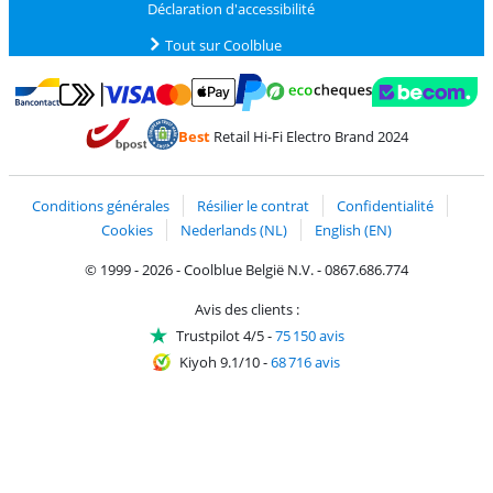
Déclaration d'accessibilité
Tout sur Coolblue
Payer avec MasterCard et Visa via ClickToPay
Payer avec des écochèques
Payer avec Bancontact
Payer avec ApplePay
Webshop Trustmark 
Payer avec PayPal
Best
Retail Hi-Fi Electro Brand 2024
Trustprofile de Coolblue
Expédition et livraison avec bPost
Conditions générales
Résilier le contrat
Confidentialité
Cookies
Nederlands (NL)
English (EN)
© 1999 - 2026 - Coolblue België N.V. - 0867.686.774
Avis des clients :
Trustpilot 4/5
-
75 150 avis
Kiyoh 9.1/10
-
68 716 avis