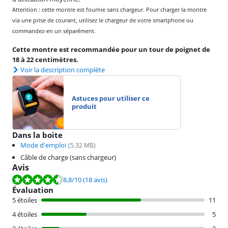
Attention : cette montre est fournie sans chargeur. Pour charger la montre
via une prise de courant, utilisez le chargeur de votre smartphone ou
commandez-en un séparément.
Cette montre est recommandée pour un tour de poignet de
18 à 22 centimètres.
Voir la description complète
Astuces pour utiliser ce
produit
Dans la boite
Mode d'emploi
(
5.32
MB)
Câble de charge (sans chargeur)
Avis
La note est de 8,8 sur 10, basée sur 18 avis.
8,8
/10
(18 avis)
Évaluation
5 étoiles
11
4 étoiles
5