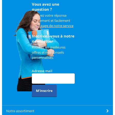
Vous avez une
question ?
Trouvez votre réponse
rapidement et facilement
sur
la page de notre service
client
.
Inscrivez-vous à notre
newsletter
Recevez les meilleures
offres et nos conseils
personnalisés.
Adresse mail
M'inscrire
Notre assortiment