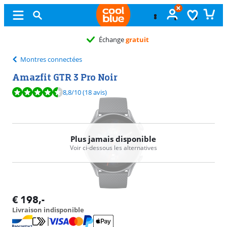
Échange
gratuit
Montres connectées
Amazfit GTR 3 Pro Noir
La note est de 8,8 sur 10, basée sur 18 avis.
8,8
/10
(18 avis)
Plus jamais disponible
Voir ci-dessous les alternatives
€
198
,-
Livraison indisponible