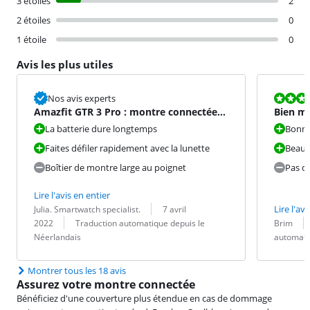
3 étoiles
2
2 étoiles
0
1 étoile
0
Avis les plus utiles
La note est 7
Nos avis experts
Amazfit GTR 3 Pro : montre connectée
Bien ma
avec batterie longue du
La batterie dure longtemps
Bonne
Faites défiler rapidement avec la lunette
Beauc
Boîtier de montre large au poignet
Pas d
Lire l'avis en entier
Évaluation par :
Date :
Lire l'avi
Julia. Smartwatch specialist.
7 avril
Traduction :
Évaluation pa
Date :
Traduction :
2022
Traduction automatique depuis le
Brim
Néerlandais
automati
Montrer tous les 18 avis
Assurez votre montre connectée
Bénéficiez d'une couverture plus étendue en cas de dommage