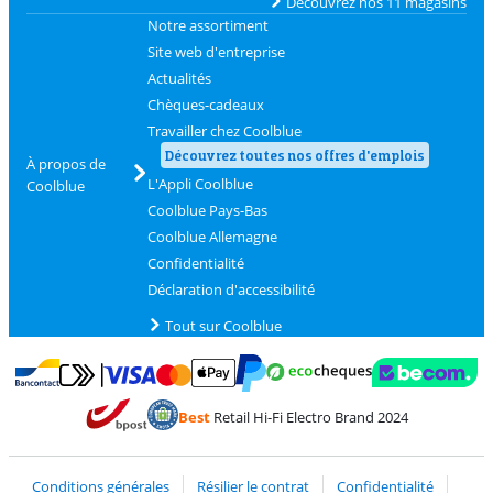
Découvrez nos 11 magasins
Notre assortiment
Site web d'entreprise
Actualités
Chèques-cadeaux
Travailler chez Coolblue
Découvrez toutes nos offres d'emplois
À propos de
L'Appli Coolblue
Coolblue
Coolblue Pays-Bas
Coolblue Allemagne
Confidentialité
Déclaration d'accessibilité
Tout sur Coolblue
Payer avec MasterCard et Visa via ClickToPay
Payer avec des écochèques
Payer avec Bancontact
Payer avec ApplePay
Webshop Trustmark 
Payer avec PayPal
Best
Retail Hi-Fi Electro Brand 2024
Trustprofile de Coolblue
Expédition et livraison avec bPost
Conditions générales
Résilier le contrat
Confidentialité