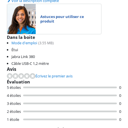
Voir la description complète
Astuces pour utiliser ce
produit
Dans la boite
Mode d'emploi
(
3.55
MB)
Étui
Jabra Link 380
Câble USB-C 1,2 mètre
Avis
Écrivez le premier avis
Évaluation
5 étoiles
0
4 étoiles
0
3 étoiles
0
2 étoiles
0
1 étoile
0