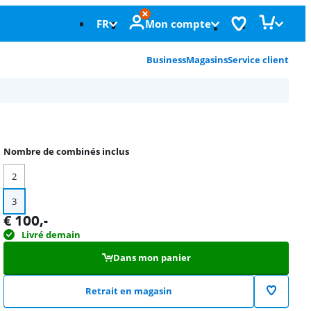
FR
Mon compte
Business
Magasins
Service client
Nombre de combinés inclus
2
3
€
100
,-
Livré demain
Dans mon panier
Retrait en magasin