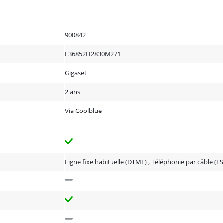
900842
L36852H2830M271
Gigaset
2 ans
Via Coolblue
Ligne fixe habituelle (DTMF) , Téléphonie par câble (F