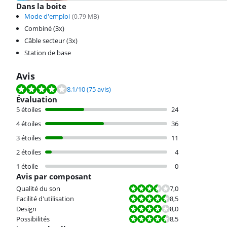
Dans la boite
Mode d'emploi
(
0.79
MB)
Combiné (3x)
Câble secteur (3x)
Station de base
Avis
La note est de 8,1 sur 10, basée sur 75 avis.
8,1
/10
(75 avis)
Évaluation
5 étoiles
24
4 étoiles
36
3 étoiles
11
2 étoiles
4
1 étoile
0
Avis par composant
La note est 7,0 sur 10.
Qualité du son
7,0
La note est 8,5 sur 10.
Facilité d'utilisation
8,5
La note est 8,0 sur 10.
Design
8,0
La note est 8,5 sur 10.
Possibilités
8,5