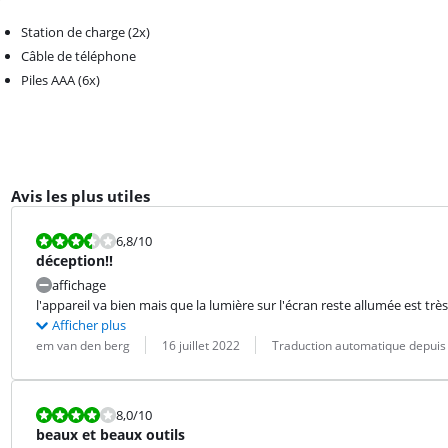
Station de charge (2x)
Câble de téléphone
Piles AAA (6x)
Avis les plus utiles
La note est 6,8 sur 10.
6,8
/10
déception!!
affichage
l'appareil va bien mais que la lumière sur l'écran reste allumée est très
Afficher plus
Évaluation par :
Date :
Traduction :
em van den berg
16 juillet 2022
Traduction automatique depuis 
La note est 8,0 sur 10.
8,0
/10
beaux et beaux outils