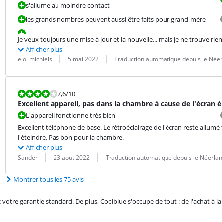
s'allume au moindre contact
les grands nombres peuvent aussi être faits pour grand-mère
Je veux toujours une mise à jour et la nouvelle... mais je ne trouve ri
Afficher plus
Évaluation par :
Date :
Traduction :
eloi michiels
5 mai 2022
Traduction automatique depuis le Néer
La note est 7,6 sur 10.
7,6
/10
Excellent appareil, pas dans la chambre à cause de l'écran é
L'appareil fonctionne très bien
Excellent téléphone de base. Le rétroéclairage de l'écran reste allumé t
l'éteindre. Pas bon pour la chambre.
Afficher plus
Évaluation par :
Date :
Traduction :
Sander
23 aout 2022
Traduction automatique depuis le Néerlan
Montrer tous les 75 avis
re garantie standard. De plus, Coolblue s'occupe de tout : de l'achat à la r