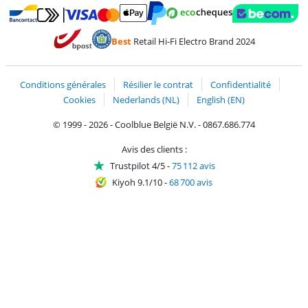
Payer avec MasterCard et Visa via ClickToPay
Payer avec des écochèques
Payer avec Bancontact
Payer avec ApplePay
Webshop Trustmark 
Payer avec PayPal
Best
Retail Hi-Fi Electro Brand 2024
Trustprofile de Coolblue
Expédition et livraison avec bPost
Conditions générales
Résilier le contrat
Confidentialité
Cookies
Nederlands (NL)
English (EN)
© 1999 - 2026 - Coolblue België N.V. - 0867.686.774
Avis des clients :
Trustpilot 4/5
-
75 112 avis
Kiyoh 9.1/10
-
68 700 avis