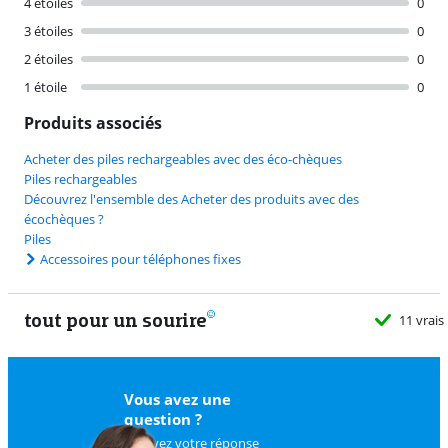
4 étoiles
0
3 étoiles
0
2 étoiles
0
1 étoile
0
Produits associés
Acheter des piles rechargeables avec des éco-chèques
Piles rechargeables
Découvrez l'ensemble des Acheter des produits avec des
écochèques ?
Piles
Accessoires pour téléphones fixes
tout pour un sourire
11 vrais
Vous avez une
question ?
Trouvez votre réponse