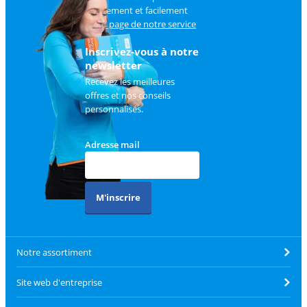
rapidement et facilement
sur
la page de notre service
client
.
Inscrivez-vous à notre
newsletter
Recevez les meilleures
offres et nos conseils
personnalisés.
Adresse mail
M'inscrire
Notre assortiment
Site web d'entreprise