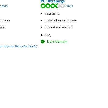
PC Ultralarge
sur 10, basée sur 22 avis.
ur 10, basée sur 7 avis.
2 avis
7 avis
1 écran PC
 bureau
Installation sur bureau
que
Ressort mécanique
€
112
,-
n
Livré demain
emble des Bras d'écran PC