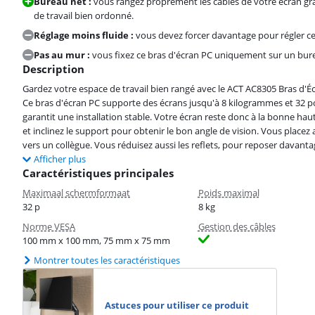
Bureau net :
vous rangez proprement les câbles de votre écran grâ
de travail bien ordonné.
Réglage moins fluide :
vous devez forcer davantage pour régler ce b
Pas au mur :
vous fixez ce bras d'écran PC uniquement sur un bur
Description
Gardez votre espace de travail bien rangé avec le ACT AC8305 Bras d'É
Ce bras d'écran PC supporte des écrans jusqu'à 8 kilogrammes et 32 p
garantit une installation stable. Votre écran reste donc à la bonne ha
et inclinez le support pour obtenir le bon angle de vision. Vous placez 
vers un collègue. Vous réduisez aussi les reflets, pour reposer davant
Afficher plus
Caractéristiques principales
Maximaal schermformaat
Poids maximal
32 p
8 kg
Norme VESA
Gestion des câbles
100 mm x 100 mm, 75 mm x 75 mm
Montrer toutes les caractéristiques
Astuces pour utiliser ce produit