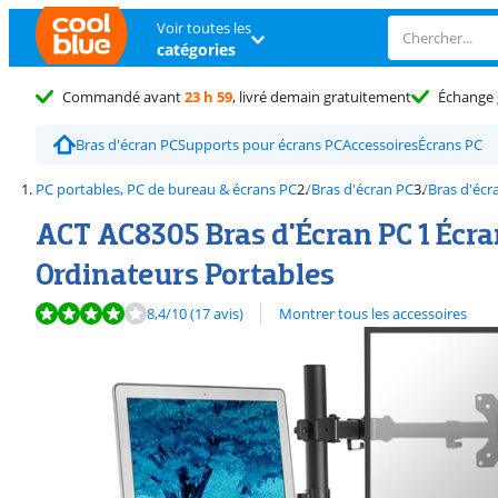
Voir toutes les
catégories
Commandé avant
23 h 59
, livré demain gratuitement
Échange
Bras d'écran PC
Supports pour écrans PC
Accessoires
Écrans PC
PC portables, PC de bureau & écrans PC
Bras d'écran PC
Bras d'écr
ACT AC8305 Bras d'Écran PC 1 Écra
Ordinateurs Portables
La note est de 8,4 sur 10, basée sur 17 avis.
8,4
/10
(17 avis)
Montrer tous les accessoires