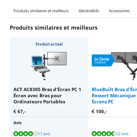
Produits similaires et meilleurs
Généralités
Accessoires
Produits similaires et meilleurs
Produit actuel
ACT AC8305 Bras d'Écran PC 1
BlueBuilt Bras d'Éc
Écran avec Bras pour
Ressort Mécanique 
Ordinateurs Portables
Écrans PC
€
67
,-
€
100
,-
Avis
La note est de 8,4 sur 10, basée sur 17 avis.
La note est de 8,5 sur 10, basée sur 22 avis.
La note est de 6,6 sur 10, basée sur 7 avis.
La note est de 8,9 sur 10, basée sur 16 avis.
La note est de 9,0 sur 10, basée sur 14 avis.
17 avis
22 avis