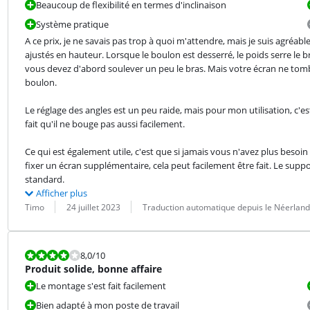
Beaucoup de flexibilité en termes d'inclinaison
Système pratique
A ce prix, je ne savais pas trop à quoi m'attendre, mais je suis agréab
ajustés en hauteur. Lorsque le boulon est desserré, le poids serre le br
vous devez d'abord soulever un peu le bras. Mais votre écran ne tom
boulon.
Le réglage des angles est un peu raide, mais pour mon utilisation, c'est 
fait qu'il ne bouge pas aussi facilement.
Ce qui est également utile, c'est que si jamais vous n'avez plus beso
fixer un écran supplémentaire, cela peut facilement être fait. Le supp
standard.
Afficher plus
Évaluation par :
Date :
Traduction :
Timo
24 juillet 2023
Traduction automatique depuis le Néerland
La note est 8,0 sur 10.
8,0
/10
Produit solide, bonne affaire
Le montage s'est fait facilement
Bien adapté à mon poste de travail