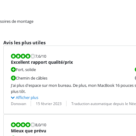
soires de montage
Avis les plus utiles
La note est 7,6 sur 10.
7,6
/10
Excellent rapport qualité/prix
Fort, solide
Chemin de câbles
J'ai plus d'espace sur mon bureau. De plus, mon MacBook 16 pouces 
plus tôt.
Afficher plus
Évaluation par :
Date :
Traduction :
Donovan
15 février 2023
Traduction automatique depuis le Née
La note est 8,0 sur 10.
8,0
/10
Mieux que prévu