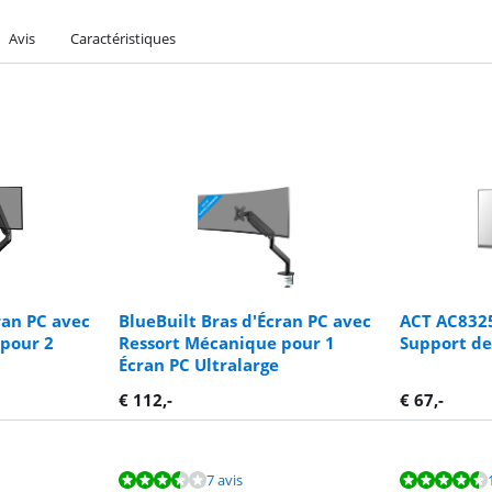
Avis
Caractéristiques
ran PC avec
BlueBuilt Bras d'Écran PC avec
ACT AC8325
pour 2
Ressort Mécanique pour 1
Support de
Écran PC Ultralarge
€
112
,-
€
67
,-
7 avis