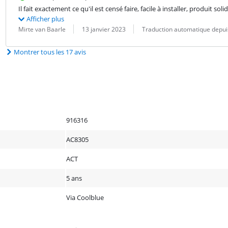
Il fait exactement ce qu'il est censé faire, facile à installer, produit s
Afficher plus
Évaluation par :
Date :
Traduction :
Mirte van Baarle
13 janvier 2023
Traduction automatique depui
Montrer tous les 17 avis
916316
AC8305
ACT
5 ans
Via Coolblue