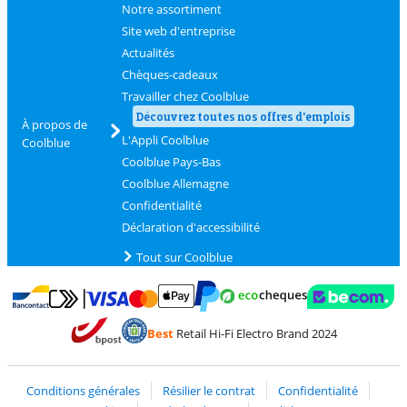
Notre assortiment
Site web d'entreprise
Actualités
Chèques-cadeaux
Travailler chez Coolblue
Découvrez toutes nos offres d'emplois
À propos de
L'Appli Coolblue
Coolblue
Coolblue Pays-Bas
Coolblue Allemagne
Confidentialité
Déclaration d'accessibilité
Tout sur Coolblue
Payer avec MasterCard et Visa via ClickToPay
Payer avec des écochèques
Payer avec Bancontact
Payer avec ApplePay
Webshop Trustmark 
Payer avec PayPal
Best
Retail Hi-Fi Electro Brand 2024
Trustprofile de Coolblue
Expédition et livraison avec bPost
Conditions générales
Résilier le contrat
Confidentialité