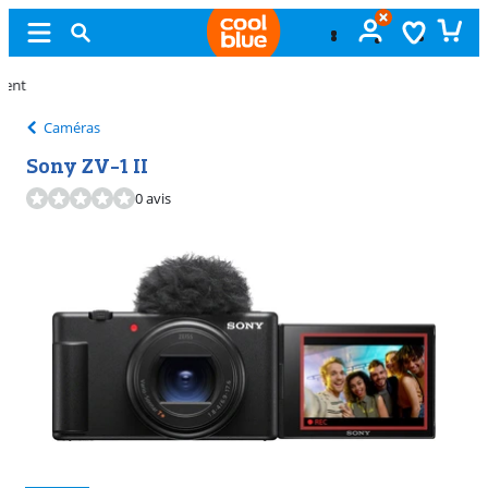
Échange
gratuit
Caméras
Sony ZV-1 II
0 avis