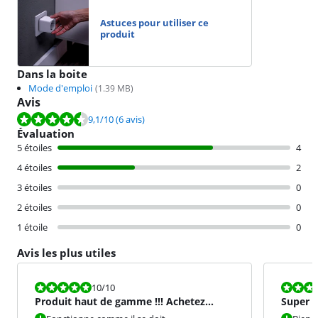
Astuces pour utiliser ce
produit
Dans la boite
Mode d'emploi
(
1.39
MB)
Avis
La note est de 9,1 sur 10, basée sur 6 avis.
9,1
/10
(6 avis)
Évaluation
5 étoiles
4
4 étoiles
2
3 étoiles
0
2 étoiles
0
1 étoile
0
Avis les plus utiles
La note est 10 sur 10.
La note est 8
10
/10
Produit haut de gamme !!! Achetez
Super p
simplement !!!