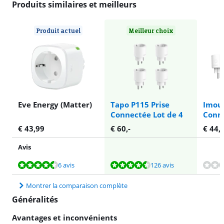
Produits similaires et meilleurs
Produit actuel
Meilleur choix
Eve Energy (Matter)
Tapo P115 Prise
Imou 
Connectée Lot de 4
Conne
€
43,99
€
60
,-
€
44,
Avis
La note est de 9,1 sur 10, basée sur 6 avis.
La note est de 8,9 sur 10, basée sur 126 avis.
La note est de 9,4 sur 10, basée sur 2 avis.
La note est de 10 sur 10, basée sur 10 avis.
6 avis
126 avis
Montrer la comparaison complète
Généralités
Avantages et inconvénients