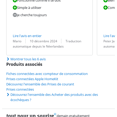
Fonctionne comme il se doit
Bien t
Simple à utiliser
Comp
je cherche toujours
Lire l'avis en entier
Lire l'avi
Évaluation par :
Date :
Traduction :
Évaluation pa
Date :
Traduction :
Mario
10 décembre 2024
Traduction
Peter Ja
automatique depuis le Néerlandais
automati
Montrer tous les 6 avis
Produits associés
Fiches connectées avec compteur de consommation
Prises connectées Apple HomeKit
Découvrez l'ensemble des Prises de courant
Prises connectées
Découvrez l'ensemble des Acheter des produits avec des
écochèques ?
tout pour un sourire
11 vrai