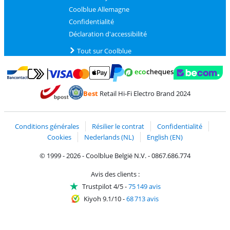
Coolblue Allemagne
Confidentialité
Déclaration d'accessibilité
Tout sur Coolblue
Payer avec MasterCard et Visa via ClickToPay
Payer avec des écochèques
Payer avec Bancontact
Payer avec ApplePay
Webshop Trustmark 
Payer avec PayPal
Best
Retail Hi-Fi Electro Brand 2024
Trustprofile de Coolblue
Expédition et livraison avec bPost
Conditions générales
Résilier le contrat
Confidentialité
Cookies
Nederlands (NL)
English (EN)
© 1999 - 2026 - Coolblue België N.V. - 0867.686.774
Avis des clients :
Trustpilot 4/5
-
75 149 avis
Kiyoh 9.1/10
-
68 713 avis