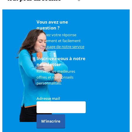
Vous avez une
question ?
Trouvez votre réponse
rapidement et facilement
sur
la page de notre service
client
.
Inscrivez-vous à notre
newsletter
Recevez les meilleures
offres et nos conseils
personnalisés.
Adresse mail
M'inscrire