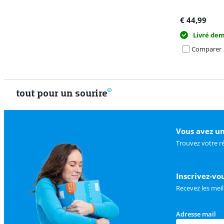
€
44,99
Livré de
Comparer
Advertentie
tout pour un sourire
Vous avez un
Trouvez votre r
Inscrivez-vo
Recevez les meil
Adresse mail