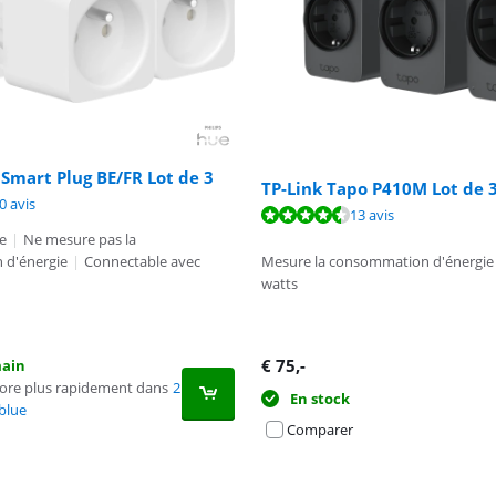
 Smart Plug BE/FR Lot de 3
9,1 sur 10, basée sur 6 avis.
TP-Link Tapo P410M Lot de 
9,1 sur 10, basée sur 20 avis.
0 avis
9,0 sur 10, basée sur 13 avis.
13 avis
e
|
Ne mesure pas la
 d'énergie
|
Connectable avec
Mesure la consommation d'énergie
watts
€
75
,-
main
core plus rapidement dans
2
En stock
blue
Comparer