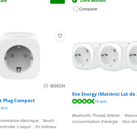
Livré demain
main
Comparer
Eve Energy (Matière) Lot de 
t Plug Compact
9,1 sur 10, basée sur 6 avis.
6 avis
9,1 sur 10, basée sur 20 avis.
9,4 sur 10, basée sur 2 avis.
 avis
Bluetooth, Thread, MAtter
|
Mesure
sommation électrique
|
Bosch
consommation d'énergie
|
Non di
ntroller 2 requis
|
En intérieur