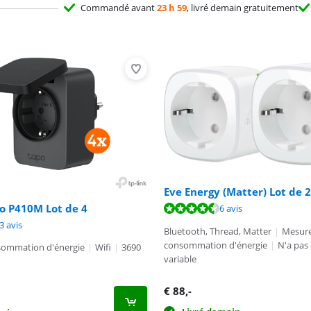
Commandé avant
23 h 59
, livré demain gratuitement
Eve Energy (Matter) Lot de 2
9,1 sur 10, basée sur 6 avis.
o P410M Lot de 4
6 avis
9,1 sur 10, basée sur 6 avis.
9,0 sur 10, basée sur 13 avis.
3 avis
Bluetooth, Thread, Matter
|
Mesure
consommation d'énergie
|
N'a pas 
sommation d'énergie
|
Wifi
|
3690
variable
€
88
,-