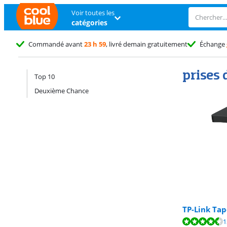
Voir toutes les
catégories
Commandé avant
23 h 59
, livré demain gratuitement
Échange
Résultats de recherche et tri
prises 
Top 10
Deuxième Chance
TP-Link Ta
La note est de 
1