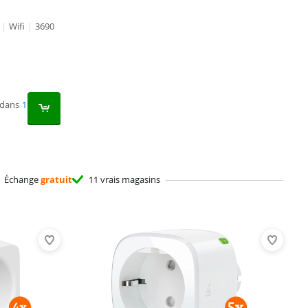
|
Wifi
|
3690
 dans
1
Échange
gratuit
11 vrais magasins