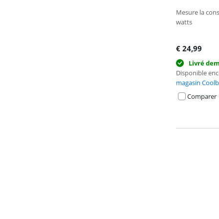
La note est de 
Mesure la cons
watts
€
24,99
Livré de
Disponible en
magasin Coolb
Comparer