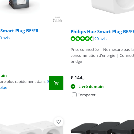
 Smart Plug BE/FR
Philips Hue Smart Plug BE/F
9,1 sur 10, basée sur 6 avis.
9,1 sur 10, basée sur 20 avis.
0 avis
9,1 sur 10, basée sur 20 avis.
20 avis
Prise connectée
|
Ne mesure pas la
consommation d'énergie
|
Connect
bridge
main
€
144
,-
core plus rapidement dans
9
Livré demain
blue
Comparer