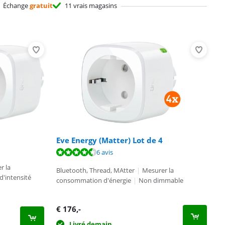
Échange
gratuit
11 vrais magasins
Eve Energy (Matter) Lot de 4
6 avis
r la
Bluetooth, Thread, MAtter
|
Mesurer la
d'intensité
consommation d'énergie
|
Non dimmable
€
176
,-
Livré demain