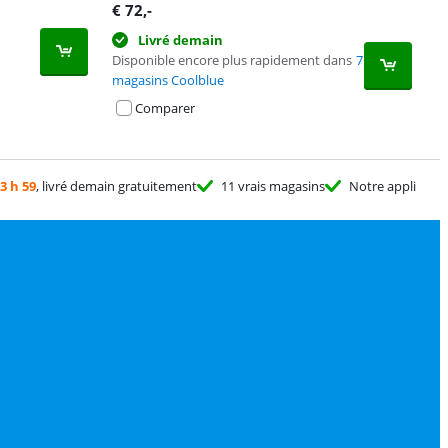
€
72
,-
Livré demain
Disponible encore plus rapidement dans
7
magasins Coolblue
Comparer
3 h 59
, livré demain gratuitement
11 vrais magasins
Notre appli