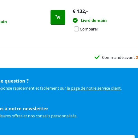
€
132
,-
Livré demain
main
Comparer
Commandé avant
2
e question ?
éponse rapidement et facilement sur
la page de notre service client
.
us à notre newsletter
leures offres et nos conseils personnalisés.