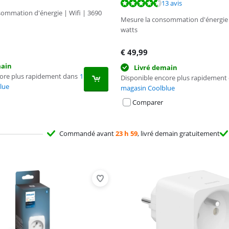
9,0 sur 10, basée sur 13 avis.
13 avis
ommation d'énergie | Wifi | 3690
Mesure la consommation d'énergie
watts
€
49,99
main
Livré demain
core plus rapidement dans
1
Disponible encore plus rapidement
lue
magasin Coolblue
Comparer
Commandé avant
23 h 59
, livré demain gratuitement