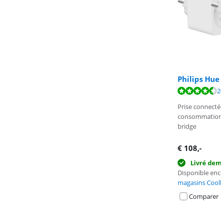
Philips Hue
La note est de 
La note est de 
2
La note est de 
Prise connecté
consommation
bridge
€
108
,-
Livré de
Disponible en
magasins Cool
Comparer