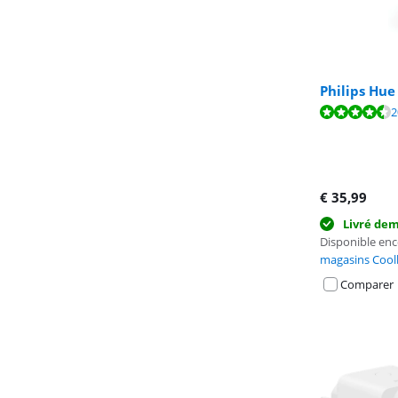
Philips Hue
La note est de 
La note est de 
2
La note est de 
€
35,99
Livré de
Disponible en
magasins Cool
Comparer