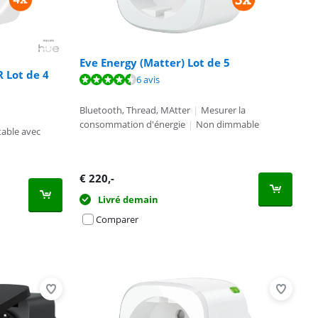
Eve Energy (Matter) Lot de 5
R Lot de 4
6 avis
Bluetooth, Thread, MAtter
|
Mesurer la
consommation d'énergie
|
Non dimmable
able avec
€
220
,-
Livré demain
Comparer