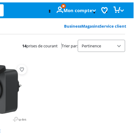
Mon compte
Business
Magasins
Service client
14
prises de courant
Trier par
:
Advertentie
2