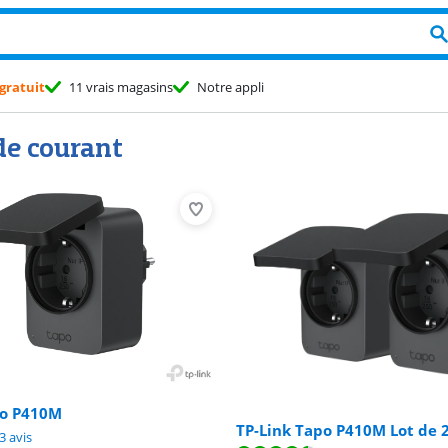
gratuit
11 vrais magasins
Notre appli
de courant
po P410M
TP-Link Tapo P410M Lot de 
9,0 sur 10, basée sur 13 avis.
3 avis