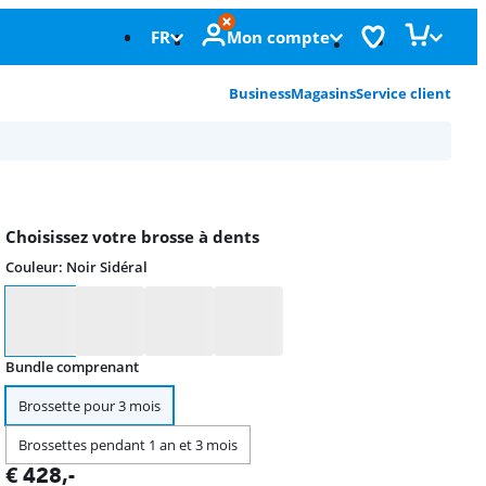
FR
Mon compte
Business
Magasins
Service client
Choisissez votre brosse à dents
Couleur
:
Noir Sidéral
Couleur
Bundle comprenant
Brossette pour 3 mois
Brossettes pendant 1 an et 3 mois
€
428
,-