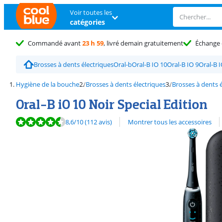
Voir toutes les
catégories
Commandé avant
23 h 59
, livré demain gratuitement
Échange 
Brosses à dents électriques
Oral-b
Oral-B IO 10
Oral-B IO 9
Oral-B I
Hygiène de la bouche
Brosses à dents électriques
Brosses à dents é
Oral-B iO 10 Noir Special Edition
La note est de 8,6 sur 10, basée sur 112 avis.
Découvrez l'ensemble des
8,6
/10
(112 avis)
Montrer tous les accessoires