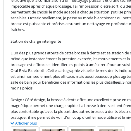
Je trouve que la combinaison d'un nettoyage puissant et d'une techno
impeccable après chaque brossage. J'ai l'impression d'être sorti du den
permettent de choisir le mode adapté à chaque situation. J'utilise pr
sensibles. Occasionnellement, je passe au mode blanchiment ou netto
brosse est puissante et précise, assurant un nettoyage en profondeur 
fraîches.
Station de charge intelligente
L'un des plus grands atouts de cette brosse à dents est sa station de c
m'indique instantanément la pression exercée, les mouvements et la 
brossage est efficace et identifier les points à améliorer. Pour un suivi
Oral-B via Bluetooth. Cette cartographie visuelle de mes dents indiqu
est ainsi non seulement plus efficace, mais aussi beaucoup plus agréa
salle de bain pour bénéficier des informations les plus détaillées. Sinon
moins précis.
Design : Côté design, la brosse à dents offre une excellente prise en 
magnétique permet une charge rapide. La brosse à dents est entièrem
plus confortable qu'avec la plupart des autres brosses à dents électriqu
pratique : il me permet de voir d'un coup d'œil le mode utilisé et le ni
Afficher plus