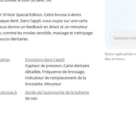
tilisez le suivi 3D avec l’IA.
O 10 Noir Special Edition. Cette brosse à dents
haque dent. Dans l’appli, vous voyez sur une carte
e vous donne un feedback en direct et un minuteur
ge, comme les modes sensible, massage et nettoyage
bucco-dentaires.
Notre spécialiste 
des erreurs.
settes
Fonctions dans l'appli
Capteur de pression, Carte dentaire
détaillée, Fréquence de brossage,
Indicateur de remplacement de la
brossette, Minuteur
 brosse à
Durée de l'autonomie de la batterie
56 min