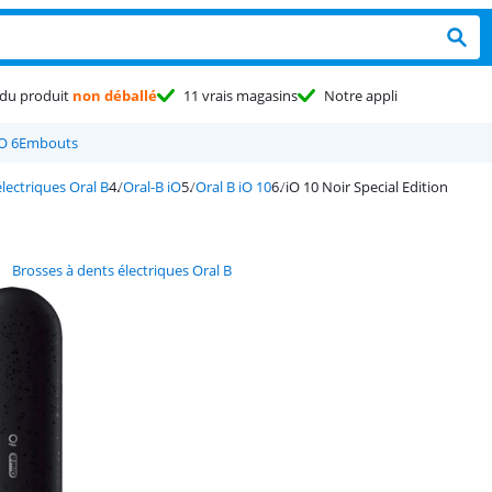
du produit
non déballé
11 vrais magasins
Notre appli
O 6
Embouts
lectriques Oral B
Oral-B iO
Oral B iO 10
iO 10 Noir Special Edition
Brosses à dents électriques Oral B