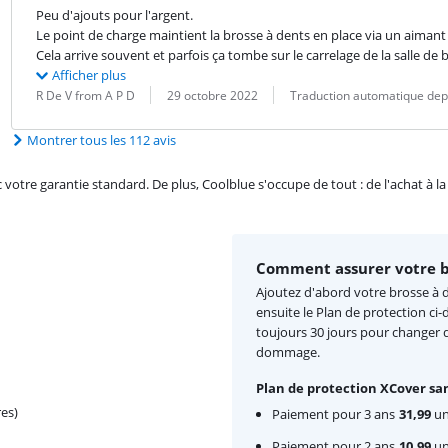
Peu d'ajouts pour l'argent.

Le point de charge maintient la brosse à dents en place via un aimant f
Cela arrive souvent et parfois ça tombe sur le carrelage de la salle de
Afficher plus
Évaluation par :
Date :
Traduction :
R De V from A P D
29 octobre 2022
Traduction automatique depu
Montrer tous les 112 avis
re garantie standard. De plus, Coolblue s'occupe de tout : de l'achat à la r
Comment assurer votre br
Ajoutez d'abord votre brosse à d
ensuite le Plan de protection ci
toujours 30 jours pour changer d
dommage.
Plan de protection XCover san
es)
Paiement pour 3 ans
31,99
un
Paiement pour 2 ans
10,99
un