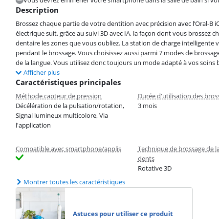
Vous devrez emmener votre smartphone dans la salle de bain si vous u
Description
Brossez chaque partie de votre dentition avec précision avec l’Oral-B i
électrique suit, grâce au suivi 3D avec IA, la façon dont vous brossez c
dentaire les zones que vous oubliez. La station de charge intelligent
pendant le brossage. Vous choisissez aussi parmi 7 modes de brossa
de la langue. Vous utilisez donc toujours un mode adapté à vos soins 
Afficher plus
Caractéristiques principales
Méthode capteur de pression
Durée d'utilisation des bros
Décélération de la pulsation/rotation,
3 mois
Signal lumineux multicolore, Via
l'application
Compatible avec smartphone/applis
Technique de brossage de la
dents
Rotative 3D
Montrer toutes les caractéristiques
Astuces pour utiliser ce produit