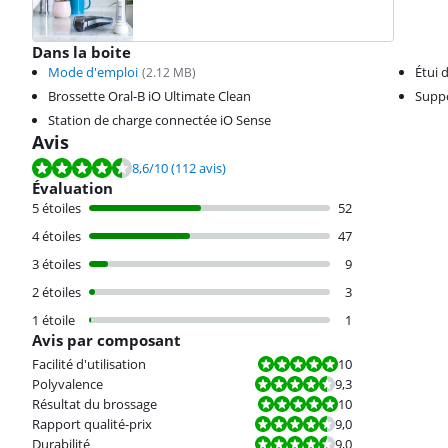
Dans la boite
Mode d'emploi
Étui 
(
2.12
MB)
Brossette Oral-B iO Ultimate Clean
Suppo
Station de charge connectée iO Sense
Avis
La note est de 8,6 sur 10, basée sur 112 avis.
8,6
/10
(112 avis)
Évaluation
5 étoiles
52
4 étoiles
47
3 étoiles
9
2 étoiles
3
1 étoile
1
Avis par composant
La note est 10 sur 10.
Facilité d'utilisation
10
La note est 9,3 sur 10.
Polyvalence
9,3
La note est 10 sur 10.
Résultat du brossage
10
La note est 9,0 sur 10.
Rapport qualité-prix
9,0
La note est 9,0 sur 10.
Durabilité
9,0