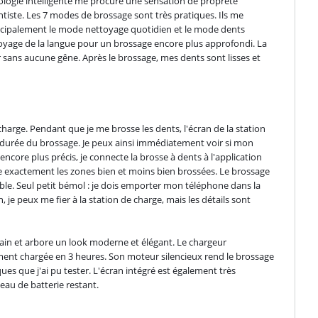
logie intelligente me procure une sensation de propreté 
tiste. Les 7 modes de brossage sont très pratiques. Ils me 
incipalement le mode nettoyage quotidien et le mode dents 
yage de la langue pour un brossage encore plus approfondi. La 
sans aucune gêne. Après le brossage, mes dents sont lisses et 
harge. Pendant que je me brosse les dents, l'écran de la station 
durée du brossage. Je peux ainsi immédiatement voir si mon 
 encore plus précis, je connecte la brosse à dents à l'application 
e exactement les zones bien et moins bien brossées. Le brossage 
ble. Seul petit bémol : je dois emporter mon téléphone dans la 
, je peux me fier à la station de charge, mais les détails sont 
main et arbore un look moderne et élégant. Le chargeur 
ent chargée en 3 heures. Son moteur silencieux rend le brossage 
es que j'ai pu tester. L'écran intégré est également très 
veau de batterie restant.