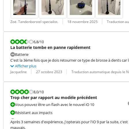
Évaluation par :
Date :
Traduction :
Zoë. Tandenborstel specialist.
18 novembre 2025
Traduction au
La note est 6,8 sur 10.
6,8
/10
La batterie tombe en panne rapidement
Batterie
C'est la 3ème fois que je dois retourner ce type de brosse à dents car 
Afficher plus
Évaluation par :
Date :
Traduction :
Jacqueline
27 octobre 2023
Traduction automatique depuis le N
La note est 8,0 sur 10.
8,0
/10
Trop cher par rapport au modèle précédent
Vous pouvez être un flash avec le nouvel iO 10
Résistant aux impacts
Après 3 semaines d'expérience, j'opterais pour l'iO 9 par la suite, c'es
mauvais.
