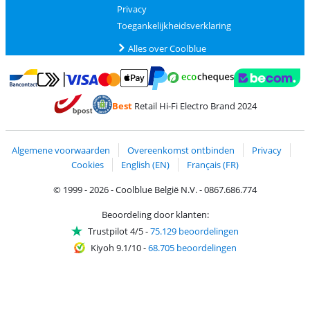
Privacy
Toegankelijkheidsverklaring
Alles over Coolblue
Betalen met MasterCard en Visa via ClickToPay
Betalen met Ecocheques
Betalen met Bancontact
Betalen met ApplePay
Webshop Trustmar
Betalen met PayPal
Best
Retail Hi-Fi Electro Brand 2024
Trustprofile van Coolblue
Verzending en bezorging met bPost
Algemene voorwaarden
Overeenkomst ontbinden
Privacy
Cookies
English (EN)
Français (FR)
© 1999 - 2026 - Coolblue België N.V. - 0867.686.774
Beoordeling door klanten:
Trustpilot 4/5
-
75.129 beoordelingen
Kiyoh 9.1/10
-
68.705 beoordelingen