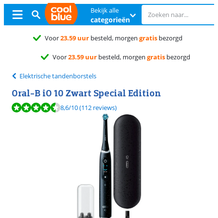
Bekijk alle
categorieën
Ongeopend
ruilen
Ongeopend
ruilen
Elektrische tandenborstels
Oral-B iO 10 Zwart Special Edition
Beoordeling is 8,6 van de 10, gebaseerd op 112 reviews.
8,6
/10
(112 reviews)