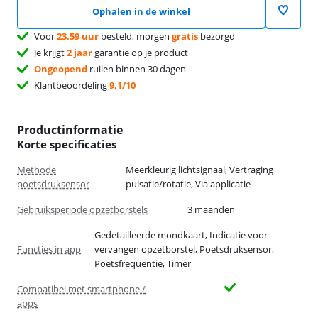
Ophalen in de winkel
Voor
23.59 uur
besteld, morgen
gratis
bezorgd
Je krijgt
2 jaar
garantie op je product
Ongeopend
ruilen binnen 30 dagen
Klantbeoordeling
9,1/10
Productinformatie
Korte specificaties
Methode
Meerkleurig lichtsignaal, Vertraging
poetsdruksensor
pulsatie/rotatie, Via applicatie
Gebruiksperiode opzetborstels
3 maanden
Gedetailleerde mondkaart, Indicatie voor
Functies in app
vervangen opzetborstel, Poetsdruksensor,
Poetsfrequentie, Timer
Compatibel met smartphone /
apps