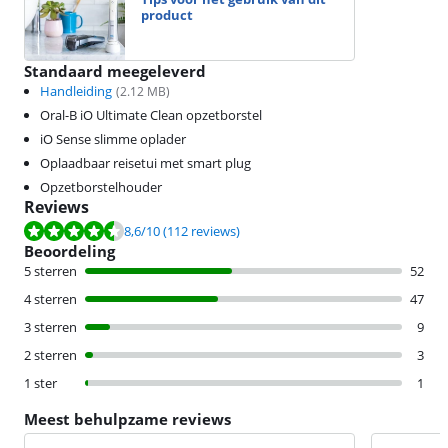
product
Standaard meegeleverd
Handleiding
(
2.12
MB)
Oral-B iO Ultimate Clean opzetborstel
iO Sense slimme oplader
Oplaadbaar reisetui met smart plug
Opzetborstelhouder
Reviews
Beoordeling is 8,6 van de 10, gebaseerd op 112 reviews.
8,6
/10
(112 reviews)
Beoordeling
5 sterren
52
4 sterren
47
3 sterren
9
2 sterren
3
1 ster
1
Meest behulpzame reviews