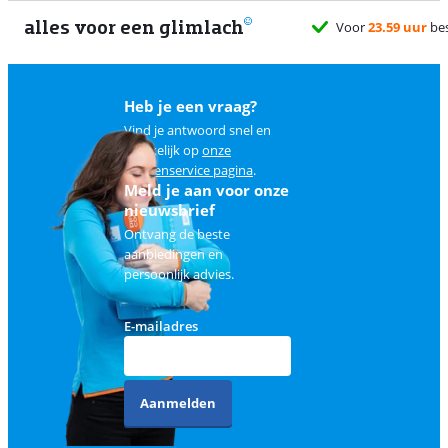
alles voor een glimlach
1
Heb je een vraag?
Vind je antwoord snel en
makkelijk op
onze
klantenservice pagina
.
Meld je aan voor onze
nieuwsbrief
Ontvang de beste
aanbiedingen en
persoonlijk advies.
E-mailadres
Aanmelden