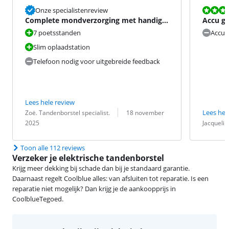
Beoordeling i
Onze specialistenreview
Complete mondverzorging met handige
Accu ga
feedback
7 poetsstanden
Accu
Slim oplaadstation
Telefoon nodig voor uitgebreide feedback
Lees hele review
Beoordeling door:
Datum:
Lees hel
Zoë. Tandenborstel specialist.
18 november
Beoordeling 
Datum:
2025
Jacquelin
Toon alle 112 reviews
Verzeker je elektrische tandenborstel
Krijg meer dekking bij schade dan bij je standaard garantie.
Daarnaast regelt Coolblue alles: van afsluiten tot reparatie. Is een
reparatie niet mogelijk? Dan krijg je de aankoopprijs in
CoolblueTegoed.