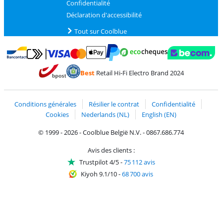
Confidentialité
Déclaration d'accessibilité
Tout sur Coolblue
Payer avec MasterCard et Visa via ClickToPay
Payer avec des écochèques
Payer avec Bancontact
Payer avec ApplePay
Webshop Trustmark 
Payer avec PayPal
Best
Retail Hi-Fi Electro Brand 2024
Trustprofile de Coolblue
Expédition et livraison avec bPost
Conditions générales
Résilier le contrat
Confidentialité
Cookies
Nederlands (NL)
English (EN)
© 1999 - 2026 - Coolblue België N.V. - 0867.686.774
Avis des clients :
Trustpilot 4/5
-
75 112 avis
Kiyoh 9.1/10
-
68 700 avis