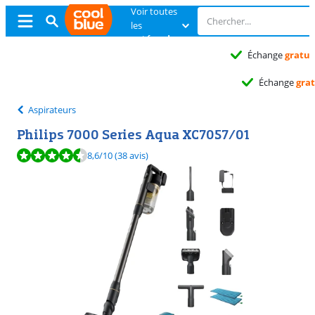
Voir toutes
les
catégories
Échange
gratuit
Échange
gratuit
Aspirateurs
Philips 7000 Series Aqua XC7057/01
La note est de 8,6 sur 10, basée sur 38 avis.
8,6
/10
(38 avis)