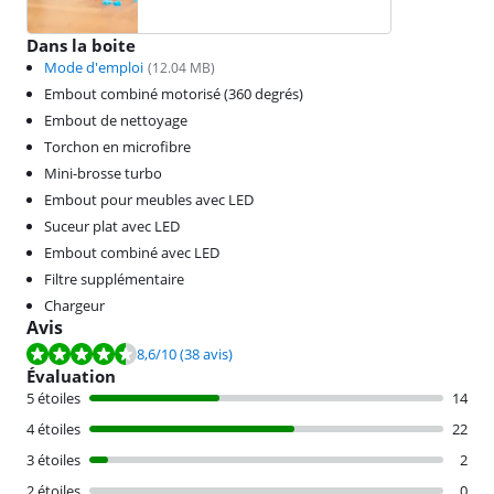
Dans la boite
Mode d'emploi
(
12.04
MB)
Embout combiné motorisé (360 degrés)
Embout de nettoyage
Torchon en microfibre
Mini-brosse turbo
Embout pour meubles avec LED
Suceur plat avec LED
Embout combiné avec LED
Filtre supplémentaire
Chargeur
Avis
La note est de 8,6 sur 10, basée sur 38 avis.
8,6
/10
(38 avis)
Évaluation
5 étoiles
14
4 étoiles
22
3 étoiles
2
2 étoiles
0