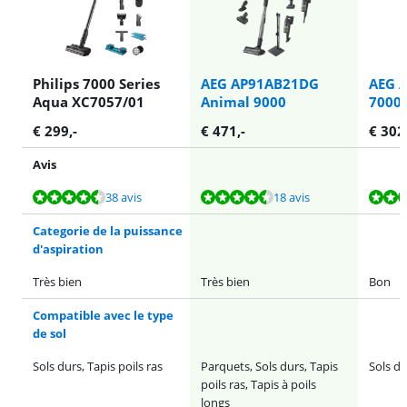
Philips 7000 Series
AEG AP91AB21DG
AEG 
Aqua XC7057/01
Animal 9000
7000
€
299
,-
€
471
,-
€
302
Avis
La note est de 8,6 sur 10, basée sur 38 avis.
La note est de 8,7 sur 10, basée sur 18 avis.
La note est de 8,6 sur 10, basée sur 30 avis.
La note est de 9,0 sur 10, basée sur 45 avis.
La note est de 8,6 sur 10, basée sur 200 avis.
38 avis
18 avis
Categorie de la puissance
d'aspiration
Très bien
Très bien
Bon
Compatible avec le type
de sol
Sols durs, Tapis poils ras
Parquets, Sols durs, Tapis
Sols du
poils ras, Tapis à poils
longs