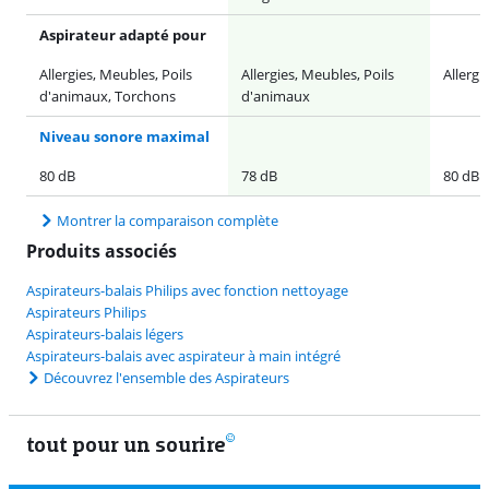
Aspirateur adapté pour
Allergies, Meubles, Poils
Allergies, Meubles, Poils
Allergi
d'animaux, Torchons
d'animaux
Niveau sonore maximal
80 dB
78 dB
80 dB
Montrer la comparaison complète
Produits associés
Aspirateurs-balais Philips avec fonction nettoyage
Aspirateurs Philips
Aspirateurs-balais légers
Aspirateurs-balais avec aspirateur à main intégré
Découvrez l'ensemble des Aspirateurs
tout pour un sourire
11 vrais