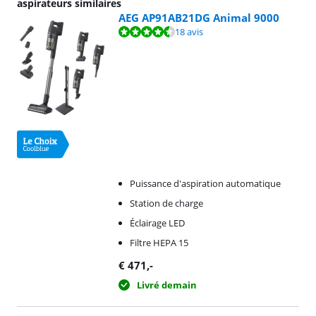
aspirateurs similaires
AEG AP91AB21DG Animal 9000
La note est de 8,7 sur 10, basée sur 18 avis.
18 avis
Puissance d'aspiration automatique
Station de charge
Éclairage LED
Filtre HEPA 15
€
471
,-
Livré demain