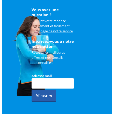
Vous avez une
question ?
Trouvez votre réponse
rapidement et facilement
sur
la page de notre service
client
.
Inscrivez-vous à notre
newsletter
Recevez les meilleures
offres et nos conseils
personnalisés.
Adresse mail
M'inscrire