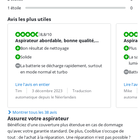
1 étoile
0
Avis les plus utiles
La note est 8,8 sur 10.
La note est 8
8,8
/10
Aspirateur abordable, bonne qualité,
Aspirat
inconvénients mineurs
Bon résultat de nettoyage
Plus de
Solide
La sal
lumiè
La batterie se décharge rapidement, surtout
en mode normal et turbo
Batter
Lire l'avis en entier
Lire l'avi
Évaluation par :
Date :
Traduction :
Évaluation pa
Date :
Traduction :
Tim
3 décembre 2023
Traduction
Mike
automatique depuis le Néerlandais
automati
Montrer tous les 38 avis
Assurez votre aspirateur
Bénéficiez d'une couverture plus étendue en cas de dommage
qu'avec votre garantie standard. De plus, Coolblue s'occupe de
tout : de l'achat à la réparation. Une réparation n'est pas possible ?