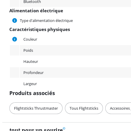
Bluetooth
Alimentation électrique
Alimentation électrique
Type d'alimentation électrique
Caractéristiques physiques
Caractéristiques physiques
Couleur
Poids
Hauteur
Profondeur
Largeur
Produits associés
Flightsticks Thrustmaster
Tous Flightsticks
Accessoires
tout pour un sourire