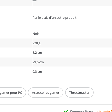
Par le biais d'un autre produit
Noir
928 g
8,2 cm
29,6 cm
9,3 cm
 gamer pour PC
Accessoires gamer
Thrustmaster
Commandé avant
demain 2