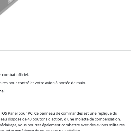
 combat officiel.
aires pour contrôler votre avion à portée de main.
el.
iper TQS Panel pour PC. Ce panneau de commandes est une réplique du
panneau dispose de 43 boutons d'action, d'une molette de compensation,
clairage, vous pourrez également combattre avec des avions militaires
dre votre expérience de vol encore plus réaliste.