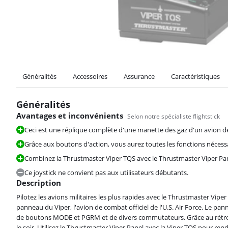
Généralités
Accessoires
Assurance
Caractéristiques
Généralités
Avantages et inconvénients
Selon notre spécialiste flightstick
Ceci est une réplique complète d'une manette des gaz d'un avion de
Grâce aux boutons d'action, vous aurez toutes les fonctions nécess
Combinez la Thrustmaster Viper TQS avec le Thrustmaster Viper Pan
Ce joystick ne convient pas aux utilisateurs débutants.
Description
Pilotez les avions militaires les plus rapides avec le Thrustmaster V
panneau du Viper, l'avion de combat officiel de l'U.S. Air Force. Le 
de boutons MODE et PGRM et de divers commutateurs. Grâce au rétroé
le soir. Utilisez le Thrustmaster Viper Panel avec la Viper TQS pour ren