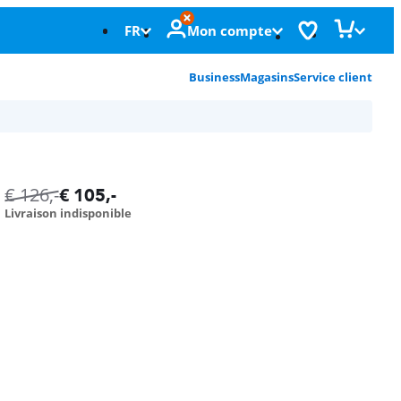
FR
Mon compte
Business
Magasins
Service client
€
126
,-
€
105
,-
Livraison indisponible