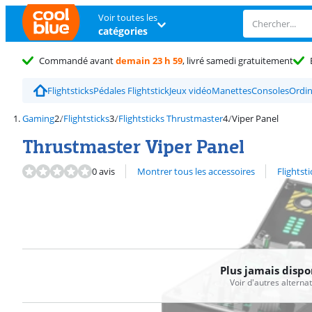
Voir toutes les
catégories
Commandé avant
demain 23 h 59
, livré samedi gratuitement
Flightsticks
Pédales Flightstick
Jeux vidéo
Manettes
Consoles
Ordin
Gaming
Flightsticks
Flightsticks Thrustmaster
Viper Panel
Thrustmaster Viper Panel
Découvrez l'ensemble des
0 avis
Montrer tous les accessoires
Flightst
Plus jamais dispo
Voir d'autres alterna