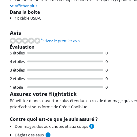
Afficher plus
Dans la boite
1x câble USB-C
Avis
Écrivez le premier avis
Évaluation
5 étoiles
0
4 étoiles
0
3 étoiles
0
2 étoiles
0
1 étoile
0
Assurez votre flightstick
Bénéficiez d'une couverture plus étendue en cas de dommage qu'avec vot
prix d'achat sous forme de Crédit Coolblue.
Contre quoi est-ce que je suis assuré ?
Dommages dus aux chutes et aux coups
Dégâts des eaux