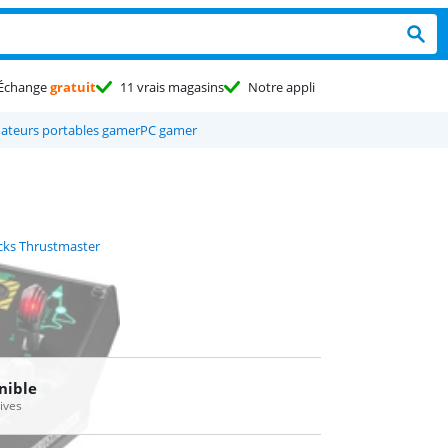
Échange
gratuit
11 vrais magasins
Notre appli
ateurs portables gamer
PC gamer
icks Thrustmaster
nible
tives