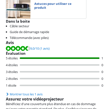
Astuces pour utiliser ce
produit
Dans la boite
Câble secteur
Guide de démarrage rapide
Télécommande (avec piles)
Avis
La note est de 9,0 sur 10, basée sur 1 avis.
9,0
/10
(1 avis)
Évaluation
5 étoiles
1
4 étoiles
0
3 étoiles
0
2 étoiles
0
1 étoile
0
Montrer tous les 1 avis
Assurez votre vidéoprojecteur
Bénéficiez d'une couverture plus étendue en cas de dommage
qu'avec votre garantie standard. De plus, Coolblue s'occupe de