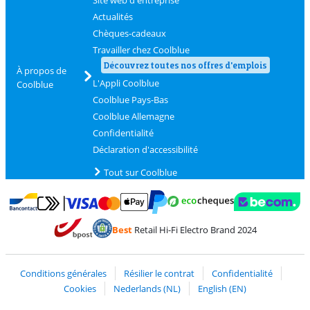
Actualités
Chèques-cadeaux
Travailler chez Coolblue
Découvrez toutes nos offres d'emplois
À propos de
L'Appli Coolblue
Coolblue
Coolblue Pays-Bas
Coolblue Allemagne
Confidentialité
Déclaration d'accessibilité
Tout sur Coolblue
Payer avec MasterCard et Visa via ClickToPay
Payer avec des écochèques
Payer avec Bancontact
Payer avec ApplePay
Webshop Trustmark 
Payer avec PayPal
Best
Retail Hi-Fi Electro Brand 2024
Trustprofile de Coolblue
Expédition et livraison avec bPost
Conditions générales
Résilier le contrat
Confidentialité
Cookies
Nederlands (NL)
English (EN)