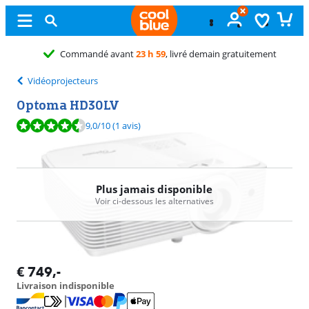
9
, livré demain gratuitement
Vidéoprojecteurs
Optoma HD30LV
La note est de 9,0 sur 10, basée sur 1 avis.
9,0
/10
(1 avis)
Plus jamais disponible
Voir ci-dessous les alternatives
€
749
,-
Livraison indisponible