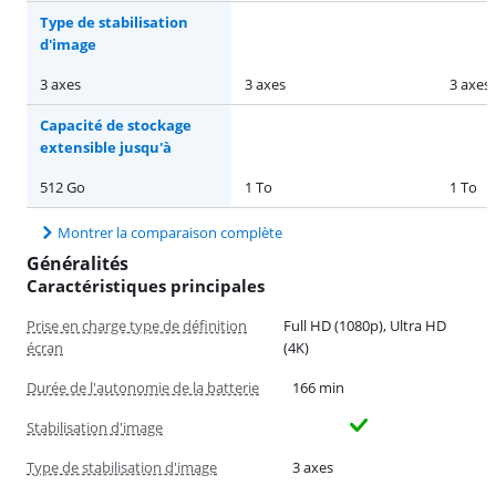
Type de stabilisation
d'image
3 axes
3 axes
3 axes
Capacité de stockage
extensible jusqu'à
512 Go
1 To
1 To
Montrer la comparaison complète
Généralités
Caractéristiques principales
Prise en charge type de définition
Full HD (1080p), Ultra HD
écran
(4K)
Durée de l'autonomie de la batterie
166 min
Stabilisation d'image
Type de stabilisation d'image
3 axes