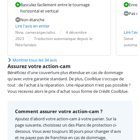
Basculez facilement entre le tournage
Enregi
horizontal et vertical
Pas d
Non étanche
Lire l'avis en entier
Évaluation par :
Date :
Lire l'avi
Nina. cameraspecialist.
4 décembre
Traduction :
Évaluation pa
Date :
Traduction :
2023
Traduction automatique depuis le
Steve
Néerlandais
automati
Montrer tous les 34 avis
Assurez votre action-cam
Bénéficiez d'une couverture plus étendue en cas de dommage
qu'avec votre garantie standard. De plus, Coolblue s'occupe de
tout : de l'achat à la réparation. Une réparation n'est pas possible ?
Vous recevrez alors le prix d'achat sous forme de Crédit Coolblue.
Comment assurer votre action-cam ?
Ajoutez d'abord votre action-cam à votre panier. Sur la
page suivante, choisissez un des Plans de protection ci-
dessous. Vous avez toujours 30 jours pour changer d'avis
et ne payez pas de franchise en cas de dommage.