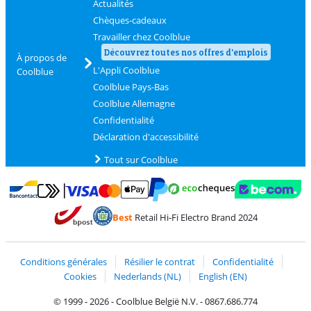
Actualités
Chèques-cadeaux
Travailler chez Coolblue
Découvrez toutes nos offres d'emplois
À propos de
L'Appli Coolblue
Coolblue
Coolblue Pays-Bas
Coolblue Allemagne
Confidentialité
Déclaration d'accessibilité
Tout sur Coolblue
Payer avec MasterCard et Visa via ClickToPay
Payer avec des écochèques
Payer avec Bancontact
Payer avec ApplePay
Webshop Trustmark 
Payer avec PayPal
Best
Retail Hi-Fi Electro Brand 2024
Trustprofile de Coolblue
Expédition et livraison avec bPost
Conditions générales
Résilier le contrat
Confidentialité
Cookies
Nederlands (NL)
English (EN)
© 1999 - 2026 - Coolblue België N.V. - 0867.686.774