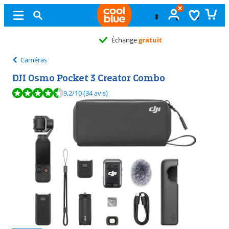
Échange
gratuit
Caméras
DJI Osmo Pocket 3 Creator Combo
La note est de 9,2 sur 10, basée sur 34 avis.
9,2
/10
(34 avis)