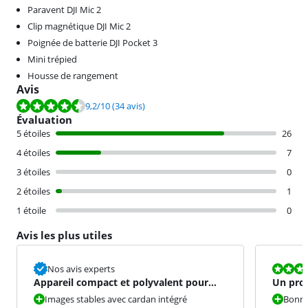
Paravent DJI Mic 2
Clip magnétique DJI Mic 2
Poignée de batterie DJI Pocket 3
Mini trépied
Housse de rangement
Avis
La note est de 9,2 sur 10, basée sur 34 avis.
9,2
/10
(34 avis)
Évaluation
5 étoiles
26
4 étoiles
7
3 étoiles
0
2 étoiles
1
1 étoile
0
Avis les plus utiles
La note est 1
Nos avis experts
Appareil compact et polyvalent pour
Un pro
des vidéos de haute qual
option
Images stables avec cardan intégré
Bonne