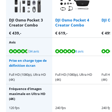
DJI Osmo Pocket 3
DJI Osmo Pocket 4
DJI O
Creator Combo
Creator Combo
€
439
,-
€
619
,-
€
499
Avis
La note est de 9,2 sur 10, basée sur 34 avis.
La note est de 9,6 sur 10, basée sur 8 avis.
La note est de 9,6 sur 10, basée sur 8 avis.
La note est de 9,2 sur 10, basée sur 34 avis.
34 avis
8 avis
Prise en charge type de
définition écran
Full HD (1080p), Ultra HD
Full HD (1080p), Ultra HD
Full HD
(4K)
(4K)
(4K)
Fréquence d'images
maximale en Ultra HD
(4K)
120 fps
240 fps
240 fps