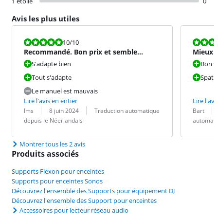
1 étoile
0
Avis les plus utiles
La note est 10 sur 10.
La note est 1
10
/10
Recommandé. Bon prix et semble
Mieux 
original.
S'adapte bien
Bon so
Tout s'adapte
Spatia
Le manuel est mauvais
Lire l'avis en entier
Lire l'avi
Évaluation par :
Date :
Traduction :
Évaluation pa
Date :
Traduction :
Ims
8 juin 2024
Traduction automatique
Bart
depuis le Néerlandais
automati
Montrer tous les 2 avis
Produits associés
Supports Flexon pour enceintes
Supports pour enceintes Sonos
Découvrez l'ensemble des Supports pour équipement DJ
Découvrez l'ensemble des Support pour enceintes
Accessoires pour lecteur réseau audio