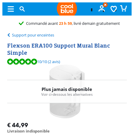
Commandé avant
23 h 59
, livré demain gratuitement
Support pour enceintes
Flexson ERA100 Support Mural Blanc
Simple
La note est de 10 sur 10, basée sur 2 avis.
10
/10
(2 avis)
Plus jamais disponible
Voir ci-dessous les alternatives
€
44,99
Livraison indisponible