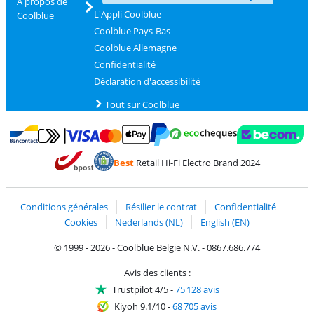
À propos de
L'Appli Coolblue
Coolblue
Coolblue Pays-Bas
Coolblue Allemagne
Confidentialité
Déclaration d'accessibilité
Tout sur Coolblue
Payer avec MasterCard et Visa via ClickToPay
Payer avec des écochèques
Payer avec Bancontact
Payer avec ApplePay
Webshop Trustmark 
Payer avec PayPal
Best
Retail Hi-Fi Electro Brand 2024
Trustprofile de Coolblue
Expédition et livraison avec bPost
Conditions générales
Résilier le contrat
Confidentialité
Cookies
Nederlands (NL)
English (EN)
© 1999 - 2026 - Coolblue België N.V. - 0867.686.774
Avis des clients :
Trustpilot 4/5
-
75 128 avis
Kiyoh 9.1/10
-
68 705 avis