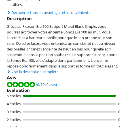
câbles.
Découvrez tous les avantages et inconvénients
Description
Grâce au Flexson Era 100 Support Mural Blanc Simple, vous
pourrez accrocher votre enceinte Sonos Era 100 au mur. Vous
l'accrochez à hauteur d'oreille pour que le son prenne tout son
sens. De cette façon, vous entendez un son clair et net au niveau
des oreilles. Inclinez l'enceinte de haut en bas pour qu'elle soit
suspendue dans la position souhaitée. Le support est conçu pour
la Sonos Era 100, elle s'adapte donc parfaitement. L'enceinte
repose donc fermement dans le support et forme un tout élégant.
Voir la description complète
Avis
La note est de 10 sur 10, basée sur 2 avis.
10
/10
(2 avis)
Évaluation
5 étoiles
2
4 étoiles
0
3 étoiles
0
2 étoiles
0