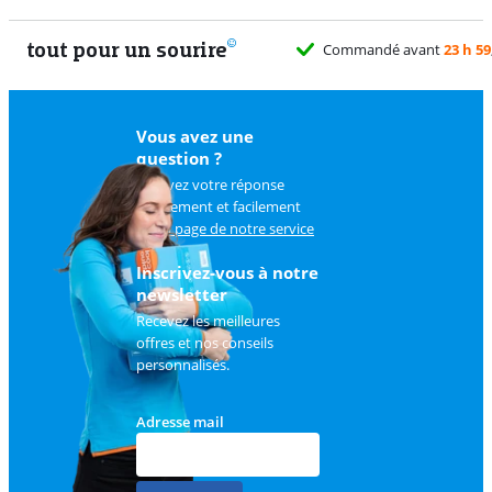
tout pour un sourire
Commandé avant
23 h 59
Vous avez une
question ?
Trouvez votre réponse
rapidement et facilement
sur
la page de notre service
client
.
Inscrivez-vous à notre
newsletter
Recevez les meilleures
offres et nos conseils
personnalisés.
Adresse mail