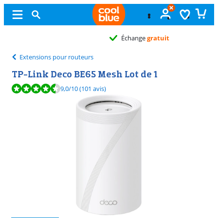
Échange
gratuit
Extensions pour routeurs
TP-Link Deco BE65 Mesh Lot de 1
La note est de 9,0 sur 10, basée sur 101 avis.
9,0
/10
(101 avis)