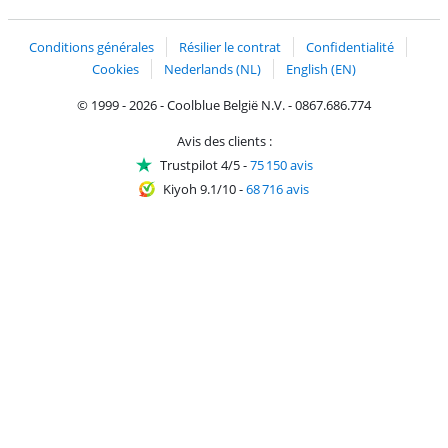
Trustprofile de Coolblue
Expédition et livraison avec bPost
Conditions générales
Résilier le contrat
Confidentialité
Cookies
Nederlands (NL)
English (EN)
© 1999 - 2026 - Coolblue België N.V. - 0867.686.774
Avis des clients :
Trustpilot 4/5
-
75 150 avis
Kiyoh 9.1/10
-
68 716 avis