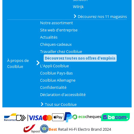
Wilrijk
Découvrez nos 11 magasins
Notre assortiment
Site web d'entreprise
Actualités
Chèques-cadeaux
Travailler chez Coolblue
Découvrez toutes nos offres d'emplois
À propos de
L'Appli Coolblue
Coolblue
Coolblue Pays-Bas
Coolblue Allemagne
Confidentialité
Déclaration d'accessibilité
Tout sur Coolblue
Payer avec MasterCard et Visa via ClickToPay
Payer avec des écochèques
Payer avec Bancontact
Payer avec ApplePay
Webshop Trustmark 
Payer avec PayPal
Best
Retail Hi-Fi Electro Brand 2024