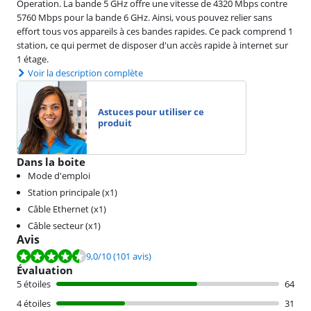
Operation. La bande 5 GHz offre une vitesse de 4320 Mbps contre
5760 Mbps pour la bande 6 GHz. Ainsi, vous pouvez relier sans
effort tous vos appareils à ces bandes rapides. Ce pack comprend 1
station, ce qui permet de disposer d'un accès rapide à internet sur
1 étage.
Voir la description complète
Astuces pour utiliser ce
produit
Dans la boite
Mode d'emploi
Station principale (x1)
Câble Ethernet (x1)
Câble secteur (x1)
Avis
La note est de 9,0 sur 10, basée sur 101 avis.
9,0
/10
(101 avis)
Évaluation
5 étoiles
64
4 étoiles
31