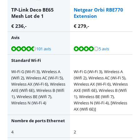
TP-Link Deco BE65
Netgear Orbi RBE770
Mesh Lot de 1
Extension
€
236
,-
€
279
,-
Avis
La note est de 9,0 sur 10, basée sur 101 avis.
La note est de 8,0 sur 10, basée sur 5 avis.
101 avis
5 avis
Standard Wi-Fi
Wi-Fi G (Wi-Fi 3), Wireless A
Wi-Fi G (Wi-Fi 3), Wireless A
(Wifi 2), Wireless AC (Wi-Fi 5),
(Wifi 2), Wireless AC (Wi-Fi 5),
Wireless AX (Wi-Fi 6), Wireless
Wireless AX (Wi-Fi 6), Wireless
AXE (Wifi 6E), Wireless B (Wifi
AXE (Wifi 6E), Wireless B (Wifi
1), Wireless BE (Wifi 7),
1), Wireless BE (Wifi 7),
Wireless N (Wi-Fi 4)
Wireless N (Wi-Fi 4), [Wireless
AX (Wifi 6E)]
Nombre de ports Ethernet
4
2