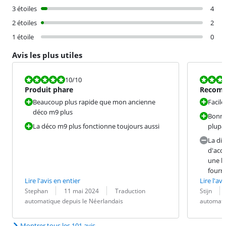
3 étoiles
4
2 étoiles
2
1 étoile
0
Avis les plus utiles
La note est 10 sur 10.
La note est 8
10
/10
Produit phare
Recom
Beaucoup plus rapide que mon ancienne
Facile 
déco m9 plus
Bonne 
La déco m9 plus fonctionne toujours aussi
plupa
La dis
d'accè
une b
fourni
Lire l'avis en entier
Lire l'avi
Évaluation par :
Date :
Traduction :
Évaluation pa
Date :
Traduction :
Stephan
11 mai 2024
Traduction
Stijn
automatique depuis le Néerlandais
automati
Montrer tous les 101 avis