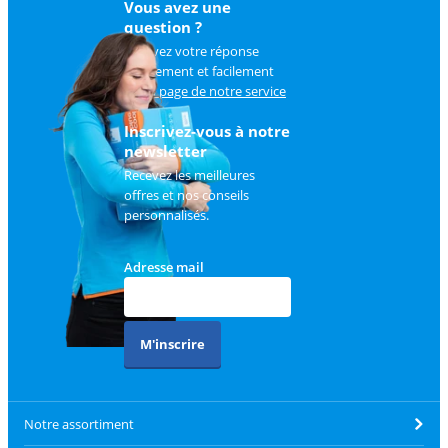
Vous avez une
question ?
Trouvez votre réponse
rapidement et facilement
sur
la page de notre service
client
.
Inscrivez-vous à notre
newsletter
Recevez les meilleures
offres et nos conseils
personnalisés.
Adresse mail
M'inscrire
Notre assortiment