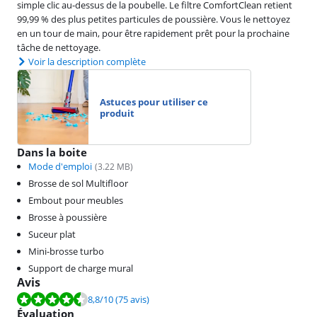
simple clic au-dessus de la poubelle. Le filtre ComfortClean retient
99,99 % des plus petites particules de poussière. Vous le nettoyez
en un tour de main, pour être rapidement prêt pour la prochaine
tâche de nettoyage.
Voir la description complète
Astuces pour utiliser ce
produit
Dans la boite
Mode d'emploi
(
3.22
MB)
Brosse de sol Multifloor
Embout pour meubles
Brosse à poussière
Suceur plat
Mini-brosse turbo
Support de charge mural
Avis
La note est de 8,8 sur 10, basée sur 75 avis.
8,8
/10
(75 avis)
Évaluation