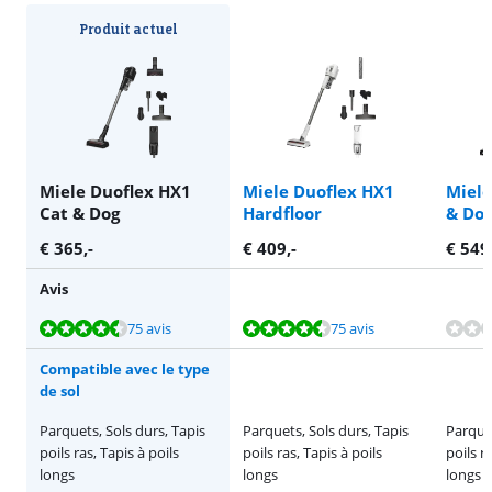
Produit actuel
Miele Duoflex HX1
Miele Duoflex HX1
Miele
Cat & Dog
Hardfloor
& Do
€
365
,-
€
409
,-
€
549
Avis
La note est de 8,8 sur 10, basée sur 75 avis.
La note est de 8,8 sur 10, basée sur 75 avis.
La note est de 8,8 sur 10, basée sur 75 avis.
75 avis
75 avis
Compatible avec le type
de sol
Parquets, Sols durs, Tapis
Parquets, Sols durs, Tapis
Parquet
poils ras, Tapis à poils
poils ras, Tapis à poils
poils r
longs
longs
longs