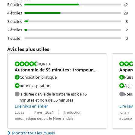
5 étoiles
42
4 étoiles
28
3 étoiles
3
2 étoiles
2
1 étoile
0
Avis les plus utiles
La note est 8,8 sur 10.
La note est 9
8,8
/10
Autonomie de 55 minutes : trompeur.
Apparei
Cela reste un excellent
Conception pratique
Puissa
bonne aspiration
Agilité
la durée de vie de la batterie est de 15
Poids
minutes et non de 55 minutes
Lire l'avis en entier
Lire l'avi
Évaluation par :
Date :
Traduction :
Évaluation pa
Date :
Traduction :
Lucas
7 avril 2024
Traduction
Johan
automatique depuis le Néerlandais
automati
Montrer tous les 75 avis