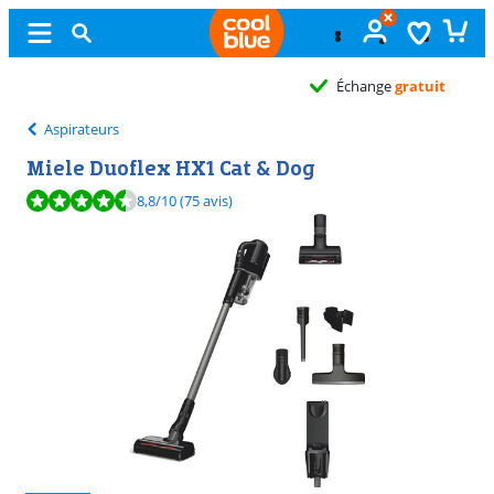
Échange
gratuit
Aspirateurs
Miele Duoflex HX1 Cat & Dog
La note est de 8,8 sur 10, basée sur 75 avis.
8,8
/10
(75 avis)