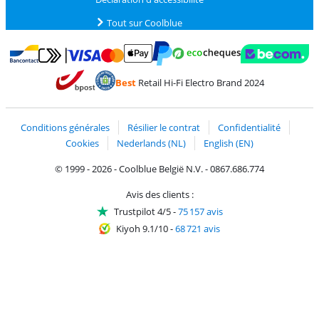
Tout sur Coolblue
Payer avec MasterCard et Visa via ClickToPay
Payer avec des écochèques
Payer avec Bancontact
Payer avec ApplePay
Webshop Trustmark 
Payer avec PayPal
Best
Retail Hi-Fi Electro Brand 2024
Trustprofile de Coolblue
Expédition et livraison avec bPost
Conditions générales
Résilier le contrat
Confidentialité
Cookies
Nederlands (NL)
English (EN)
© 1999 - 2026 - Coolblue België N.V. - 0867.686.774
Avis des clients :
Trustpilot 4/5
-
75 157 avis
Kiyoh 9.1/10
-
68 721 avis