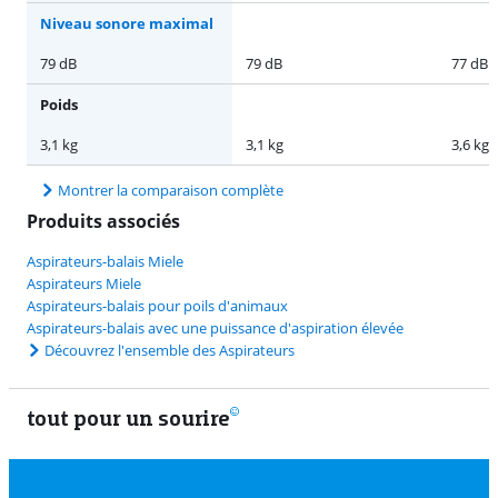
Niveau sonore maximal
79 dB
79 dB
77 dB
Poids
3,1 kg
3,1 kg
3,6 kg
Montrer la comparaison complète
Produits associés
Aspirateurs-balais Miele
Aspirateurs Miele
Aspirateurs-balais pour poils d'animaux
Aspirateurs-balais avec une puissance d'aspiration élevée
Découvrez l'ensemble des Aspirateurs
tout pour un sourire
11 vrais