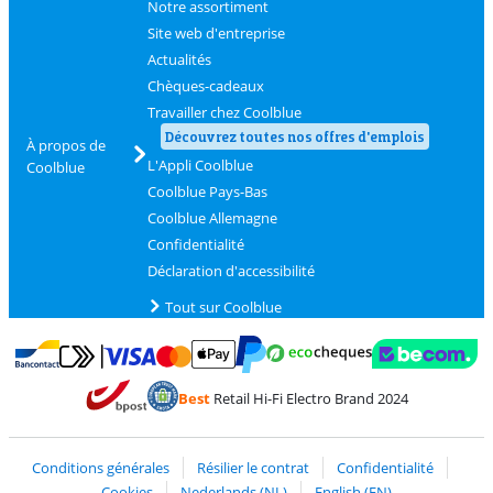
Notre assortiment
Site web d'entreprise
Actualités
Chèques-cadeaux
Travailler chez Coolblue
Découvrez toutes nos offres d'emplois
À propos de
L'Appli Coolblue
Coolblue
Coolblue Pays-Bas
Coolblue Allemagne
Confidentialité
Déclaration d'accessibilité
Tout sur Coolblue
Payer avec MasterCard et Visa via ClickToPay
Payer avec des écochèques
Payer avec Bancontact
Payer avec ApplePay
Webshop Trustmark 
Payer avec PayPal
Best
Retail Hi-Fi Electro Brand 2024
Trustprofile de Coolblue
Expédition et livraison avec bPost
Conditions générales
Résilier le contrat
Confidentialité
Cookies
Nederlands (NL)
English (EN)