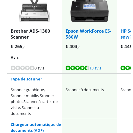
Brother ADS-1300
Epson WorkForce ES-
HP Sc
Scanner
580W
snw1
€
265
,-
€
403
,-
€
449
Avis
La note est de 9,4 sur 10, basée sur 13 avis.
La note est de 9,2 sur 10, basée sur 5 avis.
La note est de 9,2 sur 10, basée sur 4 avis.
La note est de 9,4 sur 10, basée sur 13 avis.
0 avis
13 avis
Type de scanner
Scanner graphique,
Scanner à documents
Scanne
Scanner mobile, Scanner
photo, Scanner à cartes de
visite, Scanner à
documents
Chargeur automatique de
documents (ADF)