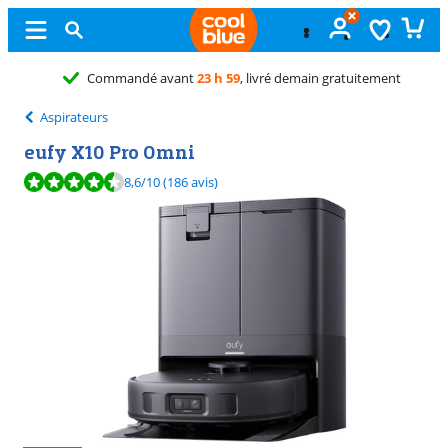
Échange
gratuit
Aspirateurs
eufy X10 Pro Omni
La note est de 8,6 sur 10, basée sur 186 avis.
8,6
/10
(186 avis)