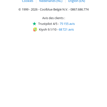
Cookies
Nederlands (NL)
English (EN)
© 1999 - 2026 - Coolblue België N.V. - 0867.686.774
Avis des clients :
Trustpilot 4/5
-
75 155 avis
Kiyoh 9.1/10
-
68 721 avis