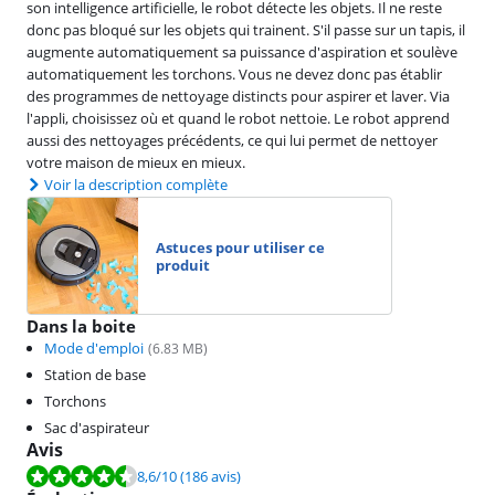
son intelligence artificielle, le robot détecte les objets. Il ne reste
donc pas bloqué sur les objets qui trainent. S'il passe sur un tapis, il
augmente automatiquement sa puissance d'aspiration et soulève
automatiquement les torchons. Vous ne devez donc pas établir
des programmes de nettoyage distincts pour aspirer et laver. Via
l'appli, choisissez où et quand le robot nettoie. Le robot apprend
aussi des nettoyages précédents, ce qui lui permet de nettoyer
votre maison de mieux en mieux.
Voir la description complète
Astuces pour utiliser ce
produit
Dans la boite
Mode d'emploi
(
6.83
MB)
Station de base
Torchons
Sac d'aspirateur
Avis
La note est de 8,6 sur 10, basée sur 186 avis.
8,6
/10
(186 avis)