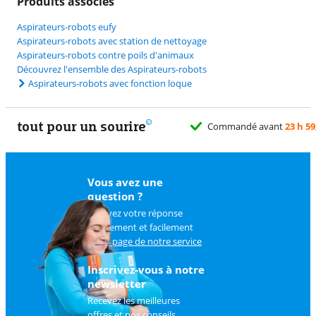
Produits associés
Aspirateurs-robots eufy
Aspirateurs-robots avec station de nettoyage
Aspirateurs-robots contre poils d'animaux
Découvrez l'ensemble des Aspirateurs-robots
Aspirateurs-robots avec fonction loque
tout pour un sourire
Vous avez une
question ?
Trouvez votre réponse
rapidement et facilement
sur
la page de notre service
client
.
Inscrivez-vous à notre
newsletter
Recevez les meilleures
offres et nos conseils