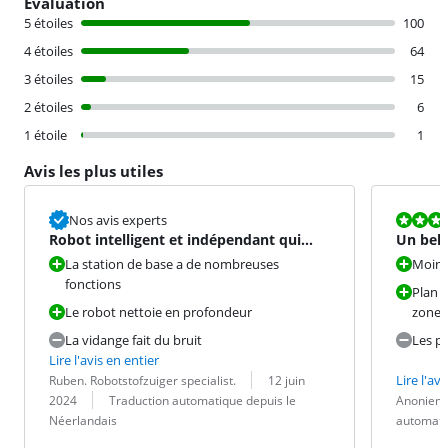
Évaluation
5 étoiles
100
4 étoiles
64
3 étoiles
15
2 étoiles
6
1 étoile
1
Avis les plus utiles
La note est 8
Nos avis experts
Robot intelligent et indépendant qui
Un bel 
nettoie proprement
La station de base a de nombreuses
Moins 
fonctions
Plan d
Le robot nettoie en profondeur
zone, 
La vidange fait du bruit
Les po
Lire l'avis en entier
Évaluation par :
Date :
Lire l'avi
Ruben. Robotstofzuiger specialist.
12 juin
Traduction :
Évaluation pa
Date :
Traduction :
2024
Traduction automatique depuis le
Anoniem
Néerlandais
automati