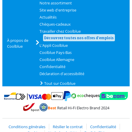
Notre assortiment
Site web d'entreprise
Actualités
Chèques-cadeaux
Travailler chez Coolblue
Découvrez toutes nos offres d'emplois
À propos de
L'Appli Coolblue
Coolblue
Coolblue Pays-Bas
Coolblue Allemagne
Confidentialité
Déclaration d'accessibilité
Tout sur Coolblue
Payer avec MasterCard et Visa via ClickToPay
Payer avec des écochèques
Payer avec Bancontact
Payer avec ApplePay
Webshop Trustmark 
Payer avec PayPal
Best
Retail Hi-Fi Electro Brand 2024
Trustprofile de Coolblue
Expédition et livraison avec bPost
Conditions générales
Résilier le contrat
Confidentialité