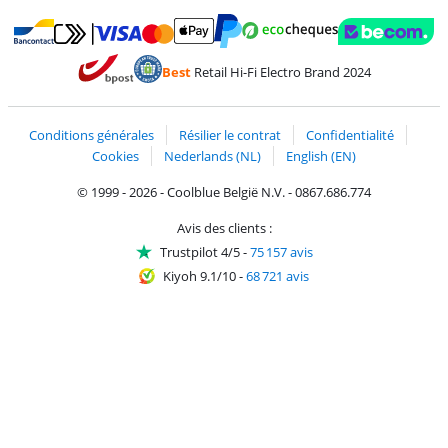
Payer avec MasterCard et Visa via ClickToPay
Payer avec des écochèques
Payer avec Bancontact
Payer avec ApplePay
Webshop Trustmark 
Payer avec PayPal
Best
Retail Hi-Fi Electro Brand 2024
Trustprofile de Coolblue
Expédition et livraison avec bPost
Conditions générales
Résilier le contrat
Confidentialité
Cookies
Nederlands (NL)
English (EN)
© 1999 - 2026 - Coolblue België N.V. - 0867.686.774
Avis des clients :
Trustpilot 4/5
-
75 157 avis
Kiyoh 9.1/10
-
68 721 avis