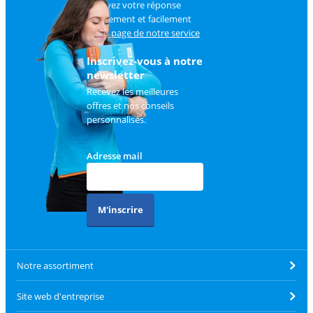
Trouvez votre réponse
rapidement et facilement
sur
la page de notre service
client
.
Inscrivez-vous à notre
newsletter
Recevez les meilleures
offres et nos conseils
personnalisés.
Adresse mail
M'inscrire
Notre assortiment
Site web d'entreprise