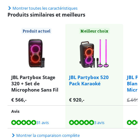
Montrer toutes les caractéristiques
Produits similaires et meilleurs
Produit actuel
Meilleur choix
JBL Partybox Stage
JBL Partybox 520
JBL P
320 + Set de
Pack Karaoké
Blanc
Microphone Sans Fil
Micro
€
566
,-
€
920
,-
€
659
Avis
La note est de 9,6 sur 10, basée sur 31 avis.
La note est de 9,6 sur 10, basée sur 3 avis.
La note est de 9,6 sur 10, basée sur 31 avis.
La note est de 9,6 sur 10, basée sur 3 avis.
La note est de 9,2 sur 10, basée sur 5 avis.
31 avis
3 avis
Montrer la comparaison complète