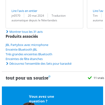
Lire l'avis en entier
Lire l'avi
Évaluation par :
Date :
Traduction :
Évaluation pa
Date :
Traduction :
jn0570
20 mai 2024
Traduction
Tim
automatique depuis le Néerlandais
automati
Montrer tous les 31 avis
Produits associés
JBL Partybox avec microphone
Enceinte Bluetooth JBL
Très grandes enceintes Bluetooth
Enceintes de fête étanches
Découvrez l'ensemble des Sets pour karaoké
tout pour un sourire
11 vrais
Vous avez une
question ?