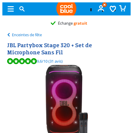
Échange
gratuit
Enceintes de fête
JBL Partybox Stage 320 + Set de
Microphone Sans Fil
La note est de 9,6 sur 10, basée sur 31 avis.
9,6
/10
(31 avis)