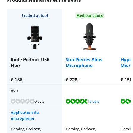
Produit actuel
Meilleur choix
Rode Podmic USB
SteelSeries Alias
Hype
Noir
Microphone
Micr
€
186
,-
€
228
,-
€
150
Avis
La note est de 9,2 sur 10, basée sur 9 avis.
La note est de 8,4 sur 10, basée sur 3 avis.
La note est de 7,2 sur 10, basée sur 1 avis.
0 avis
9 avis
Application du
microphone
Gaming, Podcast,
Gaming, Podcast,
Gaming