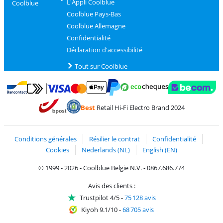
L'Appli Coolblue
Coolblue
Coolblue Pays-Bas
Coolblue Allemagne
Confidentialité
Déclaration d'accessibilité
Tout sur Coolblue
Payer avec MasterCard et Visa via ClickToPay
Payer avec des écochèques
Payer avec Bancontact
Payer avec ApplePay
Webshop Trustmark 
Payer avec PayPal
Best
Retail Hi-Fi Electro Brand 2024
Trustprofile de Coolblue
Expédition et livraison avec bPost
Conditions générales
Résilier le contrat
Confidentialité
Cookies
Nederlands (NL)
English (EN)
© 1999 - 2026 - Coolblue België N.V. - 0867.686.774
Avis des clients :
Trustpilot 4/5
-
75 128 avis
Kiyoh 9.1/10
-
68 705 avis