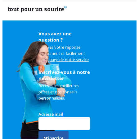
tout pour un sourire
Notre
Vous avez une
question ?
Trouvez votre réponse
rapidement et facilement
sur
la page de notre service
client
.
Inscrivez-vous à notre
newsletter
Recevez les meilleures
offres et nos conseils
personnalisés.
Adresse mail
M'inscrire