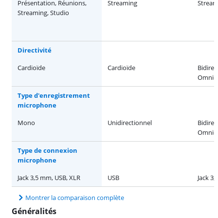
Présentation, Réunions,
Streaming
Stream
Streaming, Studio
Directivité
Cardioïde
Cardioïde
Bidirec
Omnidi
Type d'enregistrement
microphone
Mono
Unidirectionnel
Bidirec
Omnidi
Type de connexion
microphone
Jack 3,5 mm, USB, XLR
USB
Jack 3
Montrer la comparaison complète
Généralités