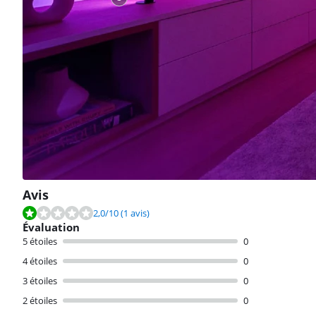
Avis
La note est de 2,0 sur 10, basée sur 1 avis.
2,0
/10
(1 avis)
Évaluation
5 étoiles
0
4 étoiles
0
3 étoiles
0
2 étoiles
0