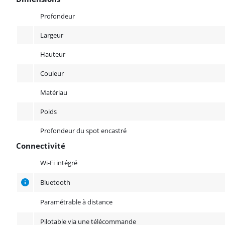
Dimensions
Profondeur
Largeur
Hauteur
Couleur
Matériau
Poids
Profondeur du spot encastré
Connectivité
Connectivité
Wi-Fi intégré
Bluetooth
Paramétrable à distance
Pilotable via une télécommande