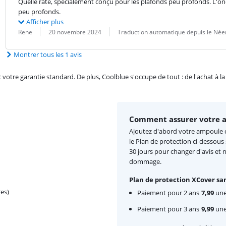
Quelle raté, spécialement conçu pour les plafonds peu profonds. L'ondu
peu profonds.
Afficher plus
Évaluation par :
Date :
Traduction :
Rene
20 novembre 2024
Traduction automatique depuis le Née
Montrer tous les 1 avis
re garantie standard. De plus, Coolblue s'occupe de tout : de l'achat à la r
Comment assurer votre 
Ajoutez d'abord votre ampoule c
le Plan de protection ci-dessous
30 jours pour changer d'avis et 
dommage.
Plan de protection XCover san
es)
Paiement pour 2 ans
7,99
une 
Paiement pour 3 ans
9,99
une 