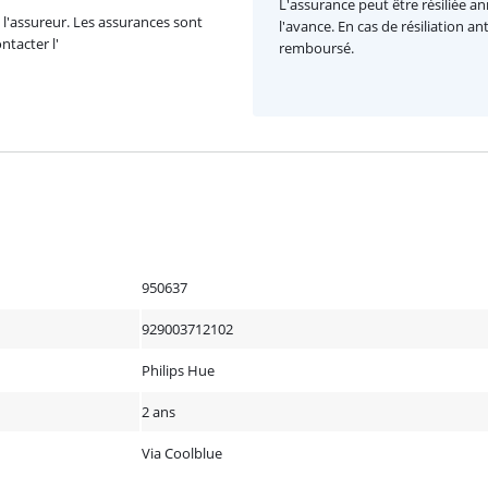
L'assurance peut être résiliée a
l'assureur. Les assurances sont
l'avance. En cas de résiliation a
ntacter l'
remboursé.
950637
929003712102
Philips Hue
2 ans
Via Coolblue