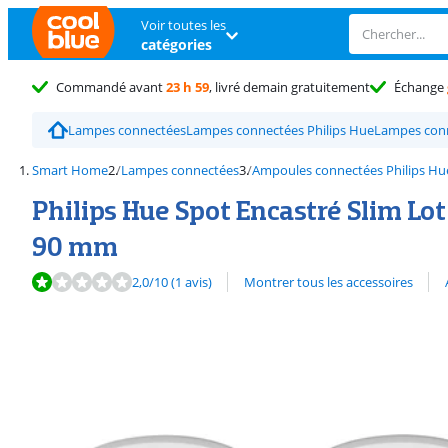
Voir toutes les
catégories
Commandé avant
23 h 59
, livré demain gratuitement
Échange
Lampes connectées
Lampes connectées Philips Hue
Lampes conn
Smart Home
Lampes connectées
Ampoules connectées Philips Hu
Philips Hue Spot Encastré Slim Lot
90 mm
La note est de 2,0 sur 10, basée sur 1 avis.
Découvrez l'ensemble des
2,0
/10
(1 avis)
Montrer tous les accessoires