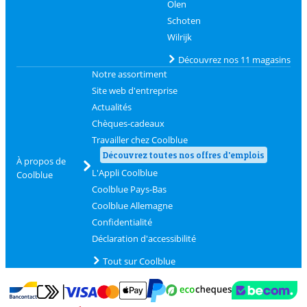
Olen
Schoten
Wilrijk
Découvrez nos 11 magasins
Notre assortiment
Site web d'entreprise
Actualités
Chèques-cadeaux
Travailler chez Coolblue
Découvrez toutes nos offres d'emplois
À propos de
L'Appli Coolblue
Coolblue
Coolblue Pays-Bas
Coolblue Allemagne
Confidentialité
Déclaration d'accessibilité
Tout sur Coolblue
Payer avec MasterCard et Visa via ClickToPay
Payer avec des écochèques