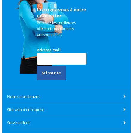
client
.
Inscrivez-vous à notre
newsletter
Recevez les meilleures
offres et nos conseils
personnalisés.
Adresse mail
M'inscrire
Notre assortiment
Site web d'entreprise
Service client