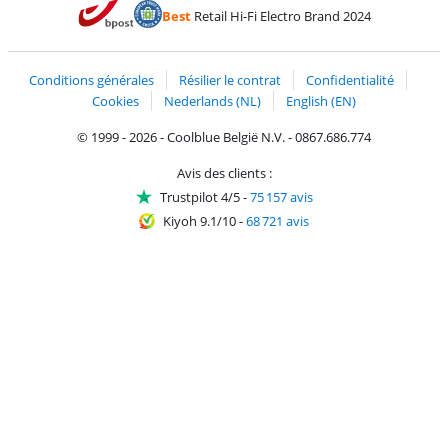
Payer avec Bancontact
Payer avec ApplePay
Webshop Trustmark 
Payer avec PayPal
Best
Retail Hi-Fi Electro Brand 2024
Trustprofile de Coolblue
Expédition et livraison avec bPost
Conditions générales
Résilier le contrat
Confidentialité
Cookies
Nederlands (NL)
English (EN)
© 1999 - 2026 - Coolblue België N.V. - 0867.686.774
Avis des clients :
Trustpilot 4/5
-
75 157 avis
Kiyoh 9.1/10
-
68 721 avis