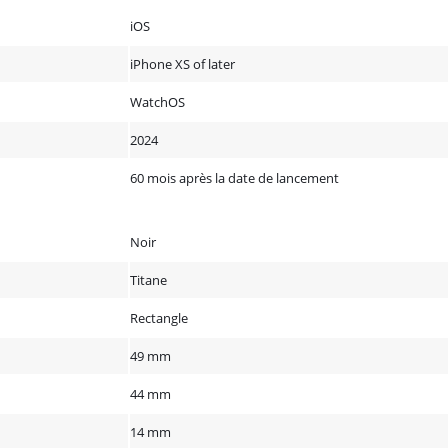
iOS
iPhone XS of later
WatchOS
2024
60 mois après la date de lancement
Noir
Titane
Rectangle
49 mm
44 mm
14 mm