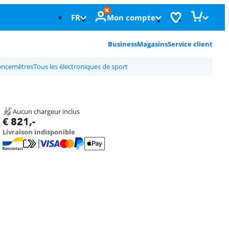
FR
Mon compte
Business
Magasins
Service client
encemètres
Tous les électroniques de sport
Aucun chargeur inclus
€
821
,-
Livraison indisponible