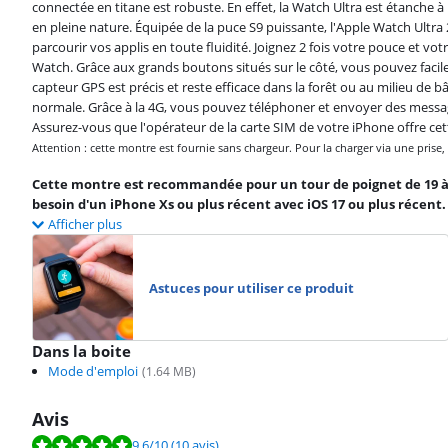
connectée en titane est robuste. En effet, la Watch Ultra est étanche à 
en pleine nature. Équipée de la puce S9 puissante, l'Apple Watch Ultra
parcourir vos applis en toute fluidité. Joignez 2 fois votre pouce et 
Watch. Grâce aux grands boutons situés sur le côté, vous pouvez facile
capteur GPS est précis et reste efficace dans la forêt ou au milieu de b
normale. Grâce à la 4G, vous pouvez téléphoner et envoyer des messa
Assurez-vous que l'opérateur de la carte SIM de votre iPhone offre cett
Attention : cette montre est fournie sans chargeur. Pour la charger via une pri
Cette montre est recommandée pour un tour de poignet de 19 à 2
besoin d'un iPhone Xs ou plus récent avec iOS 17 ou plus récent.
Afficher plus
Astuces pour utiliser ce produit
Dans la boite
Mode d'emploi
(
1.64
MB)
Avis
La note est de 9,6 sur 10, basée sur 10 avis.
9,6
/10
(10 avis)