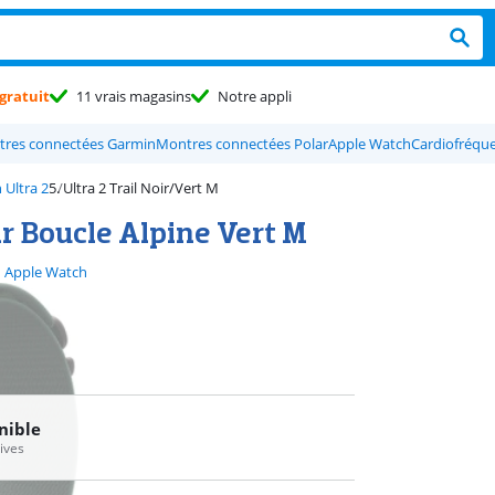
gratuit
11 vrais magasins
Notre appli
res connectées Garmin
Montres connectées Polar
Apple Watch
Cardiofréqu
 Ultra 2
Ultra 2 Trail Noir/Vert M
r Boucle Alpine Vert M
Apple Watch
nible
tives