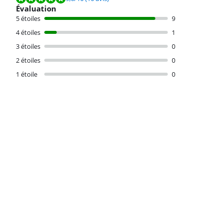
Évaluation
5 étoiles
9
4 étoiles
1
3 étoiles
0
2 étoiles
0
1 étoile
0