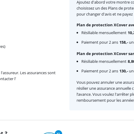
Ajoutez d'abord votre montre co
choisissez un des Plans de prote
pour changer d'avis et ne payez
Plan de protection XCover ave
Résiliable mensuellement
10,
Paiement pour 2 ans
158,-
une
es)
Plan de protection XCover san
Résiliable mensuellement
8,8
Paiement pour 2 ans
130,-
une
l'assureur. Les assurances sont
ntacter l'
Vous pouvez annuler une assur
résilier une assurance annuelle
l’avance. Vous voulez l'arrêter p
remboursement pour les années 
t ?