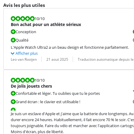
Avis les plus utiles
La note est 10 sur 10.
10
/10
Bon achat pour un athlète sérieux
Conception
Qualité
L'Apple Watch Ultra2 a un beau design et fonctionne parfaitement.
Afficher plus
Évaluation par :
Date :
Traduction :
Leo van Rooijen
21 aout 2025
Traduction automatique depuis le
La note est 10 sur 10.
10
/10
De jolis jouets chers
Confortable et léger. Tu oublies que tu le portes
Grand écran : le clavier est utilisable !
Je suis un esclave d'Apple et j'aime que la batterie dure longtemps. Ava
durer encore 24 heures. Habituellement, il fait encore 70 % le soir. C'
toujours joignable. Faire du vélo et marcher avec l'application carto
Moins d'écran, plus de liberté.