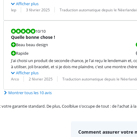
Afficher plus
Évaluation par :
Date :
Traduction :
Iep
3 février 2025
Traduction automatique depuis le Néerlandai
La note est 10 sur 10.
10
/10
Quelle bonne chose !
Beau beau design
Rapide
J'ai choisi un produit de seconde chance, je l'ai reçu le lendemain et, com
à utiliser, joli bracelet, et si je dois me plaindre, c'est une montre 
Afficher plus
Évaluation par :
Date :
Traduction :
Arco
2 février 2025
Traduction automatique depuis le Néerland
Montrer tous les 10 avis
re garantie standard. De plus, Coolblue s'occupe de tout : de l'achat à la r
Comment assurer votre 