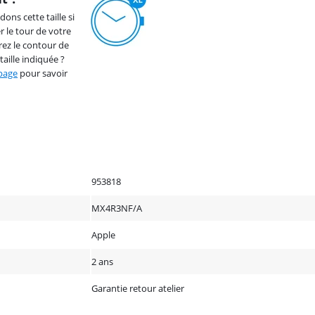
ns cette taille si
 le tour de votre
rez le contour de
taille indiquée ?
 page
pour savoir
953818
MX4R3NF/A
Apple
2 ans
Garantie retour atelier