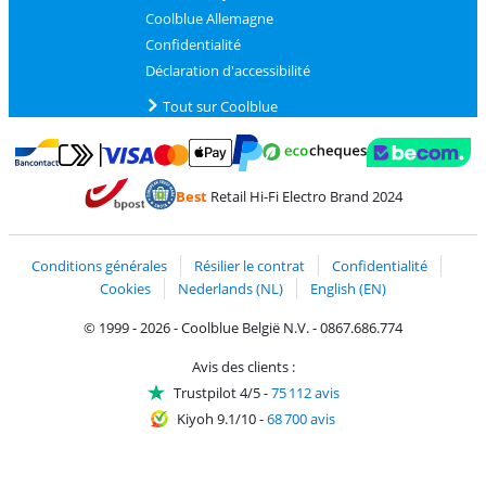
Coolblue Allemagne
Confidentialité
Déclaration d'accessibilité
Tout sur Coolblue
Payer avec MasterCard et Visa via ClickToPay
Payer avec des écochèques
Payer avec Bancontact
Payer avec ApplePay
Webshop Trustmark 
Payer avec PayPal
Best
Retail Hi-Fi Electro Brand 2024
Trustprofile de Coolblue
Expédition et livraison avec bPost
Conditions générales
Résilier le contrat
Confidentialité
Cookies
Nederlands (NL)
English (EN)
© 1999 - 2026 - Coolblue België N.V. - 0867.686.774
Avis des clients :
Trustpilot 4/5
-
75 112 avis
Kiyoh 9.1/10
-
68 700 avis