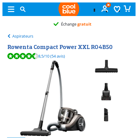
Échange
gratuit
Aspirateurs
Rowenta Compact Power XXL RO4B50
La note est de 8,5 sur 10, basée sur 54 avis.
8,5
/10
(54 avis)