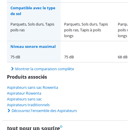
Compatible avec le type
de sol
Parquets, Sols durs, Tapis
Parquets, Sols durs, Tapis
Parquet
poils ras
poils ras, Tapis à poils
poils r
longs
longs
Niveau sonore maximal
75 dB
75 dB
68 dB
Montrer la comparaison complète
Produits associés
Aspirateurs sans sac Rowenta
Aspirateur Rowenta
Aspirateurs sans sac
Aspirateurs traditionnels
Découvrez l'ensemble des Aspirateurs
tout pour un sourire
11 vrais