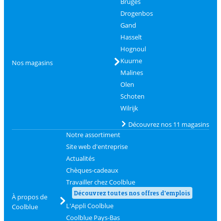
Bruges
Drogenbos
Gand
Hasselt
Hognoul
Kuurne
Nos magasins
Malines
Olen
Schoten
Wilrijk
Découvrez nos 11 magasins
Notre assortiment
Site web d'entreprise
Actualités
Chèques-cadeaux
Travailler chez Coolblue
Découvrez toutes nos offres d'emplois
À propos de
L'Appli Coolblue
Coolblue
Coolblue Pays-Bas