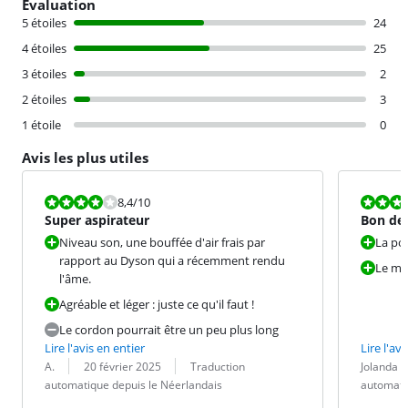
Évaluation
5 étoiles
24
4 étoiles
25
3 étoiles
2
2 étoiles
3
1 étoile
0
Avis les plus utiles
La note est 8,4 sur 10.
La note est 8
8,4
/10
Super aspirateur
Bon des
Niveau son, une bouffée d'air frais par
La po
rapport au Dyson qui a récemment rendu
Le mo
l'âme.
Agréable et léger : juste ce qu'il faut !
Le cordon pourrait être un peu plus long
Lire l'avis en entier
Lire l'avi
Évaluation par :
Date :
Traduction :
Évaluation pa
Date :
Traduction :
A.
20 février 2025
Traduction
Jolanda
automatique depuis le Néerlandais
automati