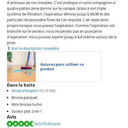
d'animaux de vos meubles. C'est pratique si votre compagnon à
quatre pattes aime dormir sur le canapé. Grâce à son triple
système de filtration, l'aspirateur élimine jusqu'à 99,98 % des
particules de poussière fines de l'air expulsé. L'air reste donc
propre lorsque vous passez l'aspirateur. Comme l'aspirateur est
branché sur le secteur, vous ne perdez pas en puissance
d'aspiration. Vous pouvez aspirer jusqu'à 8,8 mètres autour de la
prise.
Voir la description complète
Astuces pour utiliser ce
produit
Dans la boite
Mode d'emploi
(
10.29
MB)
Brosse parquet
Mini-brosse turbo
Suceur plat 2-en-1
Avis
La note est de 8,5 sur 10, basée sur 54 avis.
8,5
/10
(54 avis)