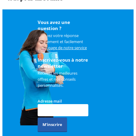
Vous avez une
question ?
Trouvez votre réponse
rapidement et facilement
sur
la page de notre service
client
.
Inscrivez-vous à notre
newsletter
Recevez les meilleures
offres et nos conseils
personnalisés.
Adresse mail
M'inscrire