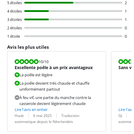
5 étoiles
2
4 étoiles
1
3 étoiles
1
2 étoiles
0
1 étoile
0
Avis les plus utiles
La note est 10 sur 10.
La note est 5
10
/10
Excellente poêle à un prix avantageux
Sans va
La poêle est légère
La poêle devient très chaude et chauffe
uniformément partout
À feu vif, une partie du manche contre la
casserole devient légèrement chaude
Lire l'avis en entier
Lire l'avi
Évaluation par :
Date :
Traduction :
Évaluation pa
Date :
Traduction :
Huub
6 mai 2025
Traduction
GJ
1
automatique depuis le Néerlandais
automati