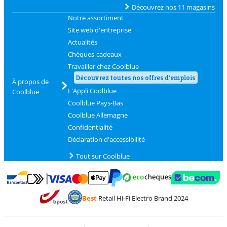
Découvrez nos 11 magasins
Notre assortiment
Site web d'entreprise
Actualités
Chèques-cadeaux
Travailler chez Coolblue
Découvrez toutes nos offres d'emplois
À propos de
L'Appli Coolblue
Coolblue
Coolblue Pays-Bas
Coolblue Allemagne
Confidentialité
Déclaration d'accessibilité
Tout sur Coolblue
Payer avec MasterCard et Visa via ClickToPay
Payer avec des écochèques
Payer avec Bancontact
Payer avec ApplePay
Webshop Trustmark 
Payer avec PayPal
Best
Retail Hi-Fi Electro Brand 2024
Trustprofile de Coolblue
Expédition et livraison avec bPost