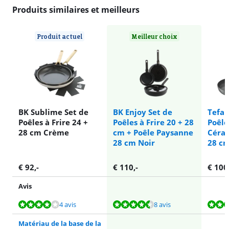
Produits similaires et meilleurs
Produit actuel
Meilleur choix
BK Sublime Set de
BK Enjoy Set de
Tefal
Poêles à Frire 24 +
Poêles à Frire 20 + 28
Poêle
28 cm Crème
cm + Poêle Paysanne
Céra
28 cm Noir
28 c
€
92
,-
€
110
,-
€
100
Avis
La note est de 8,3 sur 10, basée sur 4 avis.
La note est de 8,8 sur 10, basée sur 8 avis.
La note est de 8,4 sur 10, basée sur 95 avis.
4 avis
8 avis
Matériau de la base de la