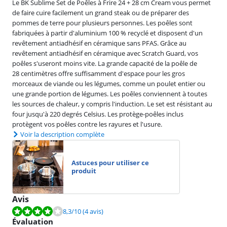
Le BK Sublime Set de Poêles à Frire 24 + 28 cm Cream vous permet
de faire cuire facilement un grand steak ou de préparer des
pommes de terre pour plusieurs personnes. Les poêles sont
fabriquées à partir d'aluminium 100 % recyclé et disposent d'un
revêtement antiadhésif en céramique sans PFAS. Grâce au
revêtement antiadhésif en céramique avec Scratch Guard, vos
poêles s'useront moins vite. La grande capacité de la poêle de
28 centimètres offre suffisamment d'espace pour les gros
morceaux de viande ou les légumes, comme un poulet entier ou
une grande portion de légumes. Les poêles conviennent à toutes
les sources de chaleur, y compris l'induction. Le set est résistant au
four jusqu'à 220 degrés Celsius. Les protège-poêles inclus
protègent vos poêles contre les rayures et l'usure.
Voir la description complète
Astuces pour utiliser ce
produit
Avis
La note est de 8,3 sur 10, basée sur 4 avis.
8,3
/10
(4 avis)
Évaluation