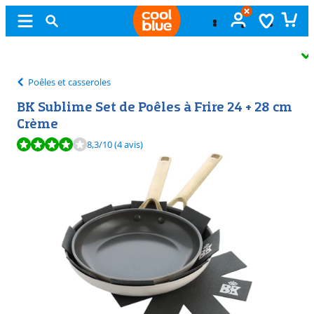
Échange
gratuit
Poêles et casseroles
BK Sublime Set de Poêles à Frire 24 + 28 cm
Crème
La note est de 8,3 sur 10, basée sur 4 avis.
8,3
/10
(4 avis)